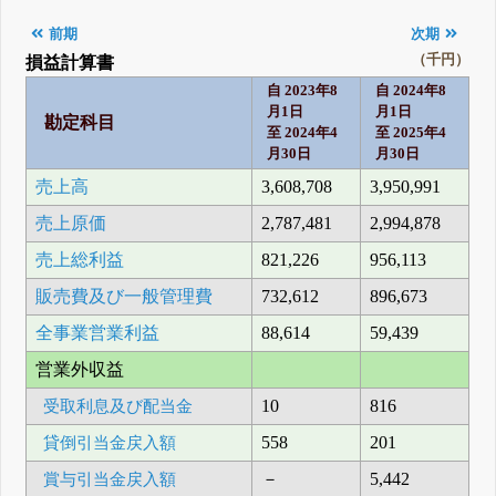
前期
次期
（千円）
損益計算書
自 2023年8
自 2024年8
月1日
月1日
勘定科目
至 2024年4
至 2025年4
月30日
月30日
売上高
3,608,708
3,950,991
売上原価
2,787,481
2,994,878
売上総利益
821,226
956,113
販売費及び一般管理費
732,612
896,673
全事業営業利益
88,614
59,439
営業外収益
受取利息及び配当金
10
816
貸倒引当金戻入額
558
201
賞与引当金戻入額
－
5,442