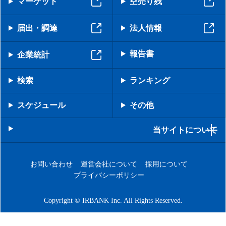
マーケット
空売り残
届出・調達
法人情報
報告書
企業統計
検索
ランキング
スケジュール
その他
当サイトについて
お問い合わせ
運営会社について
採用について
プライバシーポリシー
Copyright © IRBANK Inc. All Rights Reserved.