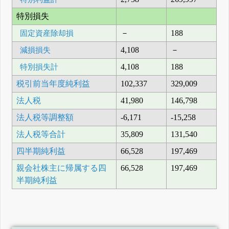
特別損失
固定資産除却損
－
188
減損損失
4,108
－
特別損失計
4,108
188
税引前当年度純利益
102,337
329,009
法人税
41,980
146,798
法人税等調整額
-6,171
-15,258
法人税等合計
35,809
131,540
四半期純利益
66,528
197,469
親会社株主に帰属する四
66,528
197,469
半期純利益