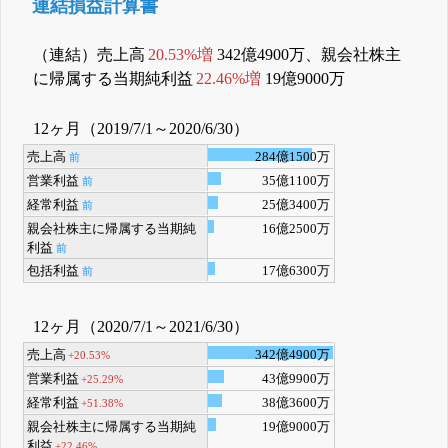
連結損益計算書
（連結）売上高
20.53%増
342億4900万、親会社株主
に帰属する当期純利益
22.46%増
19億9000万
12ヶ月（2019/7/1～2020/6/30）
売上高
284億1500万
前
営業利益
35億1100万
前
経常利益
25億3400万
前
親会社株主に帰属する当期純
16億2500万
利益
前
包括利益
17億6300万
前
12ヶ月（2020/7/1～2021/6/30）
売上高
342億4900万
+20.53%
営業利益
43億9900万
+25.29%
経常利益
38億3600万
+51.38%
親会社株主に帰属する当期純
19億9000万
利益
+22.46%