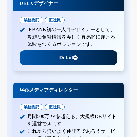
UI/UXデザイナー
業務委託
正社員
IRBANK初の一人目デザイナーとして、
複雑な金融情報を美しく直感的に届ける
体験をつくるポジションです。
Detail
Webメディアディレクター
業務委託
正社員
月間500万PVを超える、大規模DBサイト
を運営できます。
これから勢いよく伸びるであろうサービ