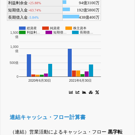
利益剰余金
94億3100万
+25.88%
短期借入金
192億5800万
+63.74%
長期借入金
438億400万
-5.84%
総資産
純資産
株主資本
利益剰…
短期借…
長期借…
1,500
億
1,000
億
500億
0
2020年6月30日
2021年6月30日
連結キャッシュ・フロー計算書
（連結）営業活動によるキャッシュ・フロー
黒字転