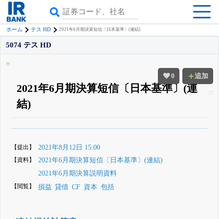
ホーム
テス HD
2021年6月期決算短信〔日本基準〕(連結)
5074 テス HD
0
追加
2021年6月期決算短信〔日本基準〕(連
結)
β版IRBANKでは、
8月24日まで完全無料
四半期業績・決算の進捗
がさらに
詳しく見られる
無料でβ版をはじめる
【提出】
2021年8月12日 15:00
登録すると永久30%OFFと米株版の先行利用も付きます
【資料】
2021年6月期決算短信〔日本基準〕(連結)
2021年6月期決算説明資料
【閲覧】
損益
貸借
CF
資本
包括