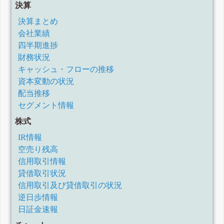
決算
業績予想及び配当予想の修正に関するお知らせ
2023年6月期第3四半期決算短信〔日本基準〕(連結)
決算まとめ
2023年6月期第2四半期決算短信〔日本基準〕(連結)
会社業績
2023年6月期第1四半期決算短信〔日本基準〕(連結)
四半期進捗
2022年6月期決算短信〔日本基準〕(連結)
財務状況
2022年6月期第3四半期決算短信〔日本基準〕(連結)
2022年6月期第2四半期決算短信〔日本基準〕(連結)
キャッシュ・フローの推移
2022年6月期第1四半期決算短信〔日本基準〕(連結)
資本変動の状況
2021年6月期決算短信〔日本基準〕(連結)
配当推移
2021年6月期第3四半期決算短信〔日本基準〕(連結)
セグメント情報
株式
IR情報
空売り残高
信用取引情報
貸借取引状況
信用取引及び貸借取引の状況
逆日歩情報
日証金速報