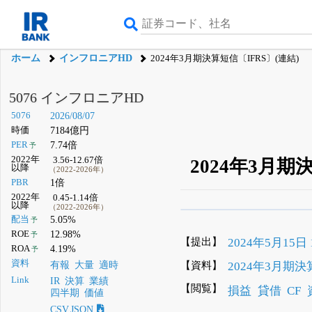
ホーム
インフロニアHD
2024年3月期決算短信〔IFRS〕(連結)
5076 インフロニアHD
5076
2026/08/07
時価
7184億円
PER
7.74倍
予
2022年
3.56-12.67倍
2024年3月期
以降
（2022-2026年）
PBR
1倍
2022年
0.45-1.14倍
以降
（2022-2026年）
β版IRBANKでは、
8月
配当
5.05%
予
ROE
12.98%
予
無料
【提出】
2024年5月15日 1
ROA
4.19%
予
登録すると永久30%
資料
【資料】
2024年3月期決
有報
大量
適時
Link
IR
決算
業績
【閲覧】
損益
貸借
CF
四半期
価値
CSV,JSON