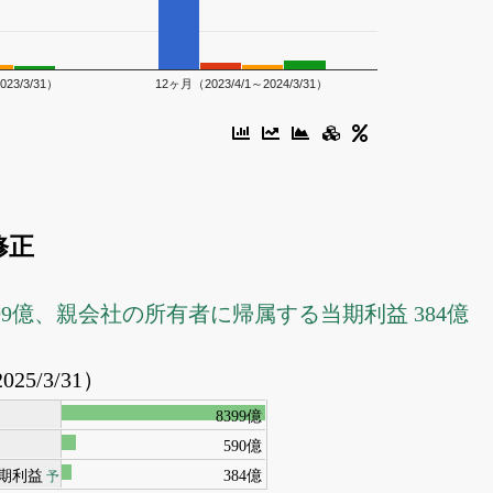
023/3/31）
12ヶ月（2023/4/1～2024/3/31）
修正
399億、親会社の所有者に帰属する当期利益 384億
025/3/31）
8399億
590億
期利益
384億
予