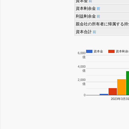
資本金
前
資本剰余金
前
利益剰余金
前
親会社の所有者に帰属する持
資本合計
前
資本金
資本剰余
6,000
億
4,000
億
2,000
億
0
2023年3月3