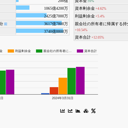
200億
資本金
±0%
1065億4200万
資本剰余金
+4.62%
2425億7000万
利益剰余金
+5.4%
分
3617億7800万
親会社の所有者に帰属する持
前
+10.54%
3740億8800万
資本合計
+12.05%
金
利益剰余金
親会社の所有者に…
資本合計
1日
2024年3月31日