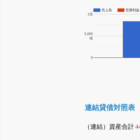
売上高
営業利益
1兆
5,000
億
0
連結貸借対照表
（連結）資産合計
4