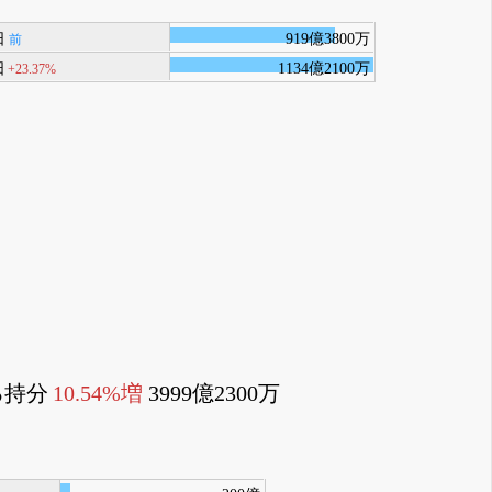
日
919億3800万
前
日
1134億2100万
+23.37%
る持分
10.54%増
3999億2300万