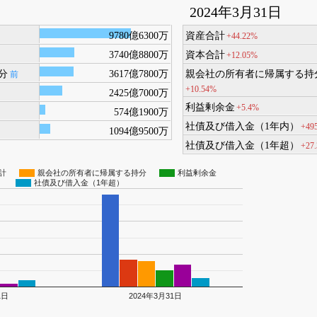
2024年3月31日
9780億6300万
資産合計
+44.22%
3740億8800万
資本合計
+12.05%
分
3617億7800万
親会社の所有者に帰属する持
前
+10.54%
2425億7000万
利益剰余金
+5.4%
574億1900万
社債及び借入金（1年内）
+49
1094億9500万
社債及び借入金（1年超）
+27
計
親会社の所有者に帰属する持分
利益剰余金
）
社債及び借入金（1年超）
1日
2024年3月31日