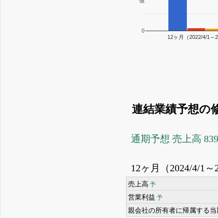
億
0
12ヶ月（2022/4/1～2
連結業績予想の
通期予想 売上高 8
12ヶ月（2024/4/1～2
売上高
予
営業利益
予
親会社の所有者に帰属する当