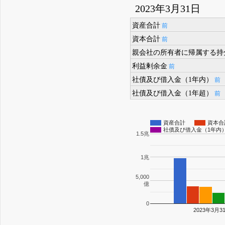
2023年3月31日
資産合計
前
資本合計
前
親会社の所有者に帰属する持
利益剰余金
前
社債及び借入金（1年内）
前
社債及び借入金（1年超）
前
資産合計
資本合
社債及び借入金（1年内
1.5兆
1兆
5,000
億
0
2023年3月3