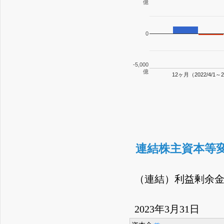
億
0
-5,000
億
12ヶ月（2022/4/1～2
連結株主資本等
（連結）利益剰余
2023年3月31日