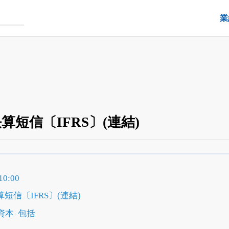
業
決算短信〔IFRS〕(連結)
四半期業績・決算の進捗
がさらに詳しく見られる
24日まで完全無料
でβ版をはじめる
0:00
OFFと米株版の先行利用も付きます
算短信〔IFRS〕(連結)
資本
包括