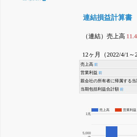
連結損益計算書
（連結）売上高
11.
12ヶ月（2022/4/1～2
売上高
前
営業利益
前
親会社の所有者に帰属する当
当期包括利益合計額
前
売上高
営業利益
1兆
5,000