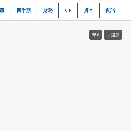
績
四半期
財務
CF
資本
配当
0
追加