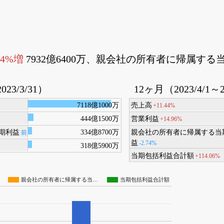
44%増
7932億6400万、親会社の所有者に帰属する
023/3/31）
12ヶ月（2023/4/1～2
7118億1000万
売上高
+11.44%
444億1500万
営業利益
+14.96%
期利益
334億8700万
親会社の所有者に帰属する当
前
益
-2.74%
318億5900万
当期包括利益合計額
+114.06%
親会社の所有者に帰属する当…
当期包括利益合計額