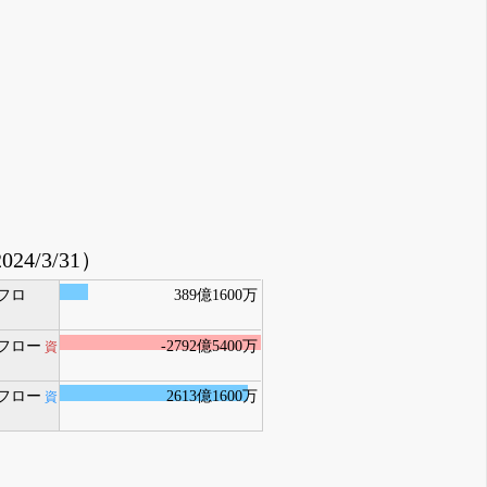
024/3/31）
フロ
389億1600万
フロー
-2792億5400万
資
フロー
2613億1600万
資