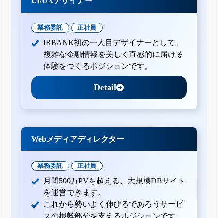
UI/UXデザイナー
業務委託
正社員
IRBANK初の一人目デザイナーとして、
複雑な金融情報を美しく直感的に届ける
体験をつくるポジションです。
Detail
Webメディアディレクター
業務委託
正社員
月間500万PVを超える、大規模DBサイト
を運営できます。
これから勢いよく伸びるであろうサービ
スの根幹部分を支えるポジションです。