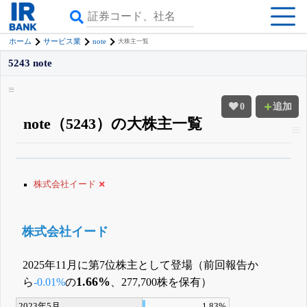
note
ホーム
サービス業
大株主一覧
5243 note
0
追加
note（5243）の大株主一覧
β版IRBANKでは、
8月24日まで完全無料
大量保有・アクティビスト
がさら
に詳しく分かる
無料でβ版をはじめる
株式会社イード
登録すると永久30%OFFと米株版の先行利用も付きます
株式会社イード
2025年11月に第7位株主として登場（前回報告か
1.66%
ら
-0.01%
の
、277,700株を保有）
2023年5月
1.83%