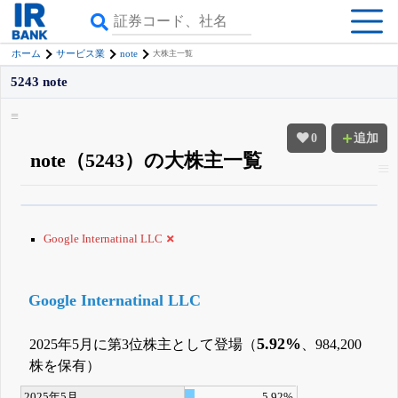
note
ホーム
サービス業
大株主一覧
5243 note
0
追加
note（5243）の大株主一覧
β版IRBANKでは、
8月24日まで完全無料
大量保有・アクティビスト
がさら
に詳しく分かる
無料でβ版をはじめる
Google Internatinal LLC
登録すると永久30%OFFと米株版の先行利用も付きます
Google Internatinal LLC
5.92%
2025年5月に第3位株主として登場（
、984,200
株を保有）
2025年5月
5.92%