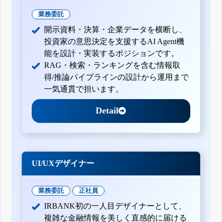
業務委託
開示資料・決算・企業データを横断し、
投資家の意思決定を支援するAI Agent機
能を設計・実装するポジションです。
RAG・検索・ランキングを含む情報取
得/推論パイプラインの設計から運用まで
一気通貫で担います。
Detail
UI/UXデザイナー
業務委託
正社員
IRBANK初の一人目デザイナーとして、
複雑な金融情報を美しく直感的に届ける