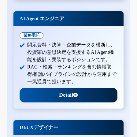
AI Agent エンジニア
業務委託
開示資料・決算・企業データを横断し、
投資家の意思決定を支援するAI Agent機
能を設計・実装するポジションです。
RAG・検索・ランキングを含む情報取
得/推論パイプラインの設計から運用まで
一気通貫で担います。
Detail
UI/UXデザイナー