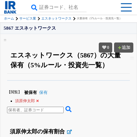
ホーム
サービス業
エスネットワークス
大量保有（5%ルール・投資先一覧）
5867 エスネットワークス
0
追加
エスネットワークス（5867）の大量
保有（5%ルール・投資先一覧）
β版IRBANKでは、
8月24日まで完全無料
大量保有・アクティビスト
がさら
に詳しく分かる
無料でβ版をはじめる
【閲覧】
被保有
保有
登録すると永久30%OFFと米株版の先行利用も付きます
須原伸太郎
須原伸太郎の保有割合