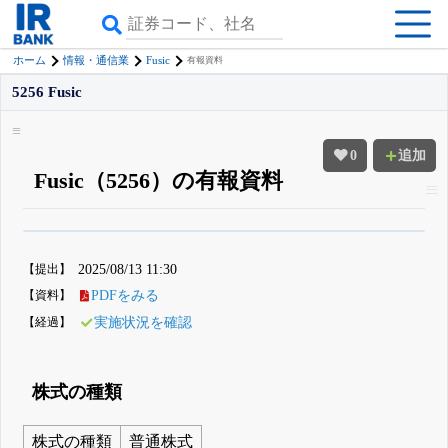
Fusic
ホーム
情報・通信業
有報資料
5256 Fusic
0
追加
Fusic（5256）の有報資料
β版IRBANKでは、
8月24日まで完全無料
四半期業績・決算の進捗
がさらに
詳しく見られる
無料でβ版をはじめる
【提出】
2025/08/13 11:30
登録すると永久30%OFFと米株版の先行利用も付きます
【資料】
PDFをみる
【経過】
実施状況を確認
株式の種類
株式の種類
普通株式