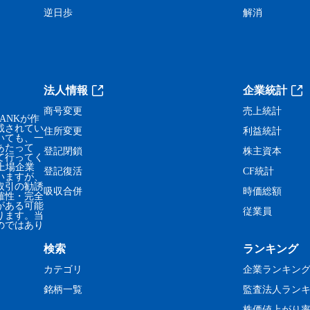
逆日歩
解消
法人情報
企業統計
商号変更
売上統計
ANKが作
載されてい
住所変更
利益統計
いても、一
あたって
登記閉鎖
株主資本
て行ってく
、上場企業
登記復活
CF統計
いますが、
取引の勧誘
吸収合併
時価総額
確性・完全
がある可能
従業員
ります。当
のではあり
検索
ランキング
カテゴリ
企業ランキン
銘柄一覧
監査法人ラン
株価値上がり