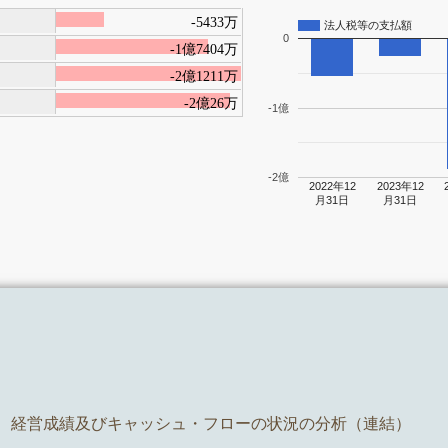
-5433万
法人税等の支払額
0
-1億7404万
-2億1211万
-2億26万
-1億
-2億
2022年12
2023年12
月31日
月31日
態、経営成績及びキャッシュ・フローの状況の分析（連結）