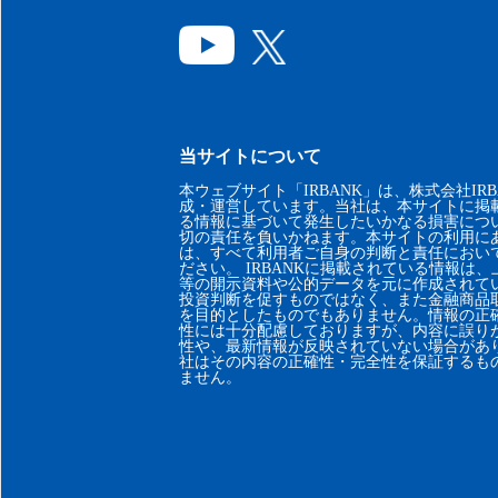
当サイトについて
本ウェブサイト「IRBANK」は、株式会社IRB
成・運営しています。当社は、本サイトに掲
る情報に基づいて発生したいかなる損害につ
切の責任を負いかねます。本サイトの利用に
は、すべて利用者ご自身の判断と責任におい
ださい。 IRBANKに掲載されている情報は
等の開示資料や公的データを元に作成されて
投資判断を促すものではなく、また金融商品
を目的としたものでもありません。情報の正
性には十分配慮しておりますが、内容に誤り
性や、最新情報が反映されていない場合があ
社はその内容の正確性・完全性を保証するも
ません。