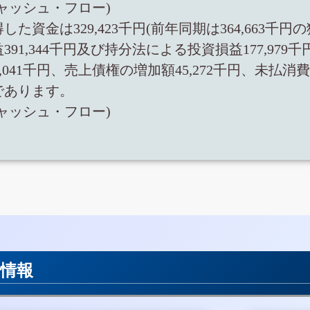
ャッシュ・フロー)
た資金は329,423千円(前年同期は364,663
91,344千円及び持分法による投資損益177,9
74,041千円、売上債権の増加額45,272千円、未払
であります。
ャッシュ・フロー)
用情報