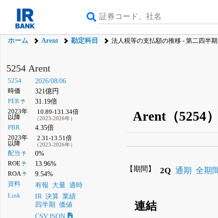
ホーム
Arent
勘定科目
法人税等の支払額の推移 - 第二四半期
5254 Arent
5254
2026/08/06
時価
321億円
PER
31.19倍
予
2023年
10.89-131.34倍
Arent（52
以降
（2023-2026年）
PBR
4.35倍
2023年
2.31-13.51倍
以降
（2023-2026年）
β版IRBANKでは、
8月
配当
0%
予
ROE
13.96%
予
無料
【期間】
2Q
通期
全期
ROA
9.54%
予
登録すると永久30%
資料
有報
大量
適時
Link
IR
決算
業績
連結
四半期
価値
CSV,JSON