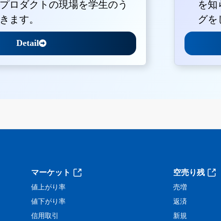
プロダクトの現場を学生のう
を知
きます。
グを
Detail
。
マーケット
空売り残
値上がり率
売増
値下がり率
返済
信用取引
新規