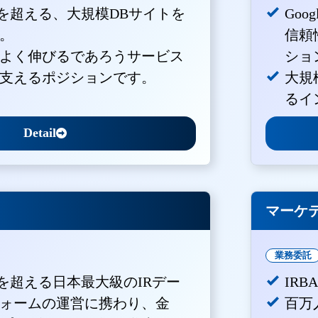
PVを超える、大規模DBサイトを
Goo
。
信頼
よく伸びるであろうサービス
ショ
支えるポジションです。
大規
るイ
Detail
マーケ
業務委託
Vを超える日本最大級のIRデー
IR
ォームの運営に携わり、金
百万