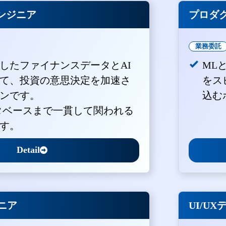
ンジニア
プロダ
業務委託
積したファイナンスデータとAI
ML
て、投資の意思決定を加速さ
をス
ンです。
込む
ータベースまで一貫して関われる
す。
Detail
ジニア
UI/U