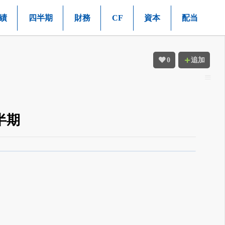
績
四半期
財務
CF
資本
配当
0
追加
半期