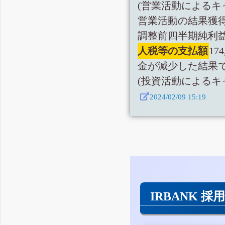
(営業活動によるキ
営業活動の結果獲得し
調整前四半期純利益3
人税等の支払額
1
金が減少した結果
(投資活動によるキ
2024/02/09 15:19
IRBANK 採