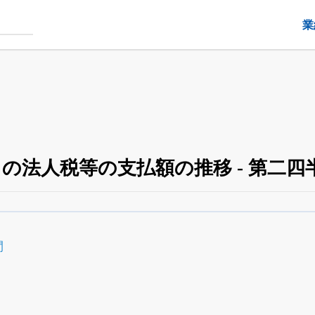
業
54）の法人税等の支払額の推移 - 第二四
四半期業績・決算の進捗
がさらに詳しく見られる
24日まで完全無料
でβ版をはじめる
間
OFFと米株版の先行利用も付きます