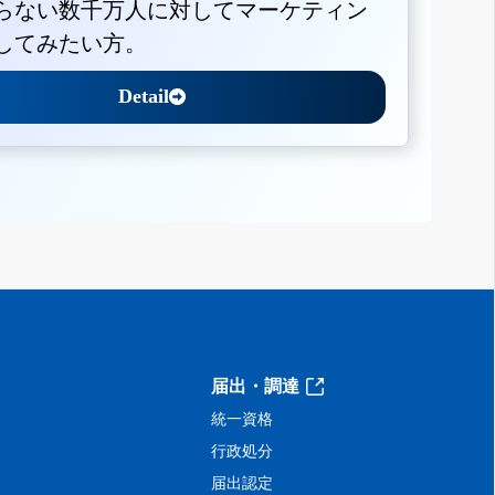
らない数千万人に対してマーケティン
してみたい方。
Detail
届出・調達
統一資格
行政処分
届出認定