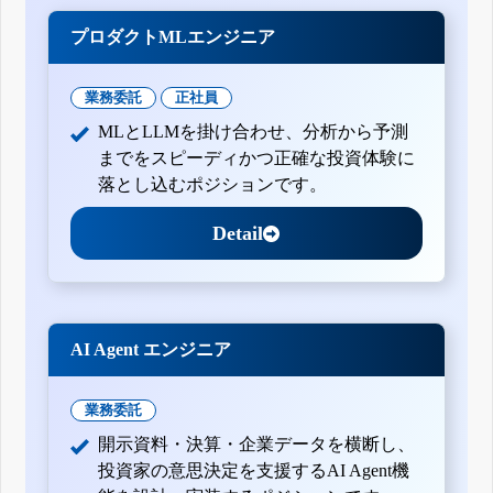
プロダクトMLエンジニア
業務委託
正社員
MLとLLMを掛け合わせ、分析から予測
までをスピーディかつ正確な投資体験に
落とし込むポジションです。
Detail
AI Agent エンジニア
業務委託
開示資料・決算・企業データを横断し、
投資家の意思決定を支援するAI Agent機