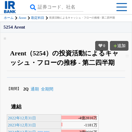
Arent
ホーム
勘定科目
投資活動によるキャッシュ・フローの推移 - 第二四半期
5254 Arent
0
追加
Arent（5254）の投資活動によるキャ
ッシュ・フローの推移 - 第二四半期
β版IRBANKでは、
8月24日まで完全無料
四半期業績・決算の進捗
がさらに
詳しく見られる
無料でβ版をはじめる
【期間】
2Q
通期
全期間
登録すると永久30%OFFと米株版の先行利用も付きます
連結
2022年12月31日
-4億2816万
2023年12月31日
-1181万