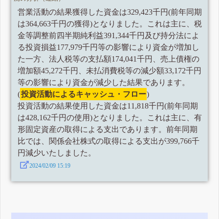
営業活動の結果獲得した資金は329,423千円(前年同期
は364,663千円の獲得)となりました。これは主に、税
金等調整前四半期純利益391,344千円及び持分法によ
る投資損益177,979千円等の影響により資金が増加し
た一方、法人税等の支払額174,041千円、売上債権の
増加額45,272千円、未払消費税等の減少額33,172千円
等の影響により資金が減少した結果であります。
(
投資活動によるキャッシュ・フロー
)
投資活動の結果使用した資金は11,818千円(前年同期
は428,162千円の使用)となりました。これは主に、有
形固定資産の取得による支出であります。前年同期
比では、関係会社株式の取得による支出が399,766千
円減少いたしました。
2024/02/09 15:19