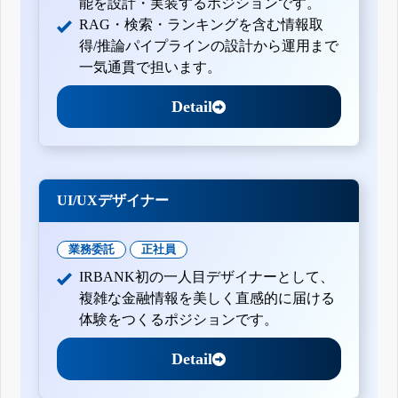
能を設計・実装するポジションです。
RAG・検索・ランキングを含む情報取
得/推論パイプラインの設計から運用まで
一気通貫で担います。
Detail
UI/UXデザイナー
業務委託
正社員
IRBANK初の一人目デザイナーとして、
複雑な金融情報を美しく直感的に届ける
体験をつくるポジションです。
Detail