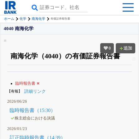
ホーム
化学
南海化学
有価証券報告書
4040 南海化学
0
追加
南海化学（4040）の有価証券報告書
β版IRBANKでは、
8月24日まで完全無料
四半期業績・決算の進捗
がさらに
詳しく見られる
無料でβ版をはじめる
臨時報告書
登録すると永久30%OFFと米株版の先行利用も付きます
【有報】
詳細リンク
2026/06/26
臨時報告書（15:30）
株主総会における決議
2026/01/23
訂正臨時報告書（14:39）