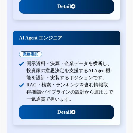
Detail
AI Agent エンジニア
業務委託
開示資料・決算・企業データを横断し、
投資家の意思決定を支援するAI Agent機
能を設計・実装するポジションです。
RAG・検索・ランキングを含む情報取
得/推論パイプラインの設計から運用まで
一気通貫で担います。
Detail