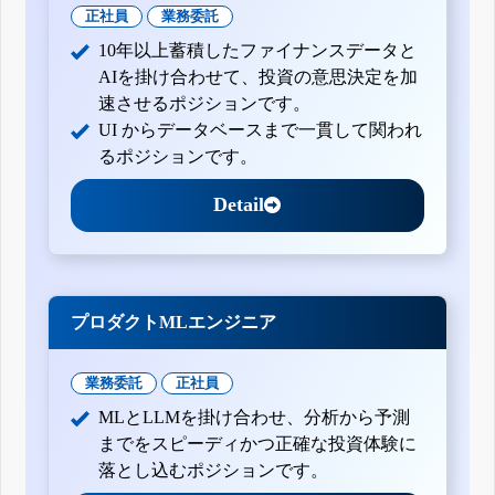
正社員
業務委託
10年以上蓄積したファイナンスデータと
AIを掛け合わせて、投資の意思決定を加
速させるポジションです。
UI からデータベースまで一貫して関われ
るポジションです。
Detail
プロダクトMLエンジニア
業務委託
正社員
MLとLLMを掛け合わせ、分析から予測
までをスピーディかつ正確な投資体験に
落とし込むポジションです。