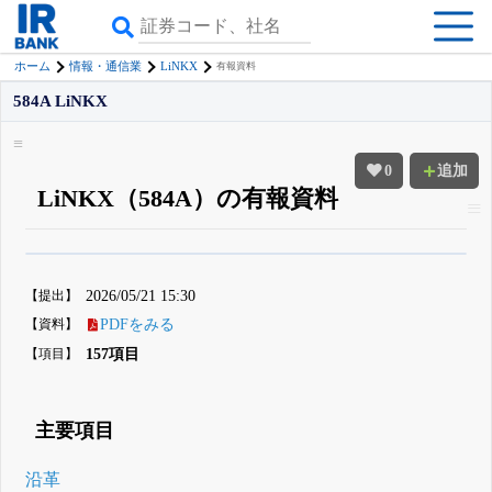
LiNKX
ホーム
情報・通信業
有報資料
584A LiNKX
0
追加
LiNKX（584A）の有報資料
β版IRBANKでは、
8月24日まで完全無料
四半期業績・決算の進捗
がさらに
詳しく見られる
無料でβ版をはじめる
【提出】
2026/05/21 15:30
登録すると永久30%OFFと米株版の先行利用も付きます
【資料】
PDFをみる
【項目】
157項目
主要項目
沿革