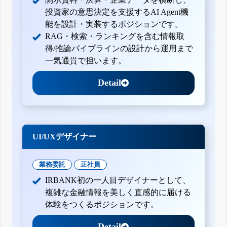
投資家の意思決定を支援するAI Agent機
能を設計・実装するポジションです。
RAG・検索・ランキングを含む情報取
得/推論パイプラインの設計から運用まで
一気通貫で担います。
Detail
UI/UXデザイナー
業務委託
正社員
IRBANK初の一人目デザイナーとして、
複雑な金融情報を美しく直感的に届ける
体験をつくるポジションです。
Detail