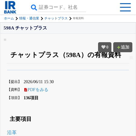
ホーム
情報・通信業
チャットプラス
有報資料
598A チャットプラス
0
追加
チャットプラス（598A）の有報資料
β版IRBANKでは、
8月24日まで完全無料
四半期業績・決算の進捗
がさらに
詳しく見られる
無料でβ版をはじめる
【提出】
2026/06/11 15:30
登録すると永久30%OFFと米株版の先行利用も付きます
【資料】
PDFをみる
【項目】
136項目
主要項目
沿革