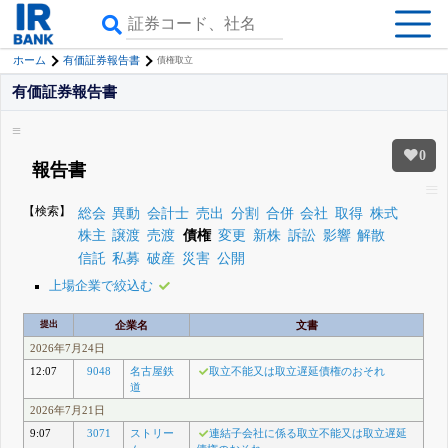
ホーム
有価証券報告書
債権取立
有価証券報告書
0
報告書
【検索】
総会
異動
会計士
売出
分割
合併
会社
取得
株式
株主
譲渡
売渡
債権
変更
新株
訴訟
影響
解散
信託
私募
破産
災害
公開
上場企業で絞込む
提出
企業名
文書
2026年7月24日
12:07
9048
名古屋鉄
取立不能又は取立遅延債権のおそれ
道
2026年7月21日
9:07
3071
ストリー
連結子会社に係る取立不能又は取立遅延