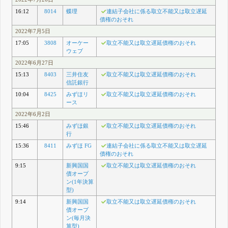
16:12
8014
蝶理
連結子会社に係る取立不能又は取立遅延
債権のおそれ
2022年7月5日
17:05
3808
オーケー
取立不能又は取立遅延債権のおそれ
ウェブ
2022年6月27日
15:13
8403
三井住友
取立不能又は取立遅延債権のおそれ
信託銀行
10:04
8425
みずほリ
取立不能又は取立遅延債権のおそれ
ース
2022年6月2日
15:46
みずほ銀
取立不能又は取立遅延債権のおそれ
行
15:36
8411
みずほ FG
連結子会社に係る取立不能又は取立遅延
債権のおそれ
9:15
新興国国
取立不能又は取立遅延債権のおそれ
債オープ
ン(1年決算
型)
9:14
新興国国
取立不能又は取立遅延債権のおそれ
債オープ
ン(毎月決
算型)