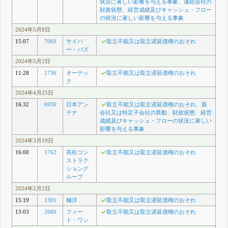
状況に著しい影響を与える事象、連結会社の
財政状態、経営成績及びキャッシュ・フロー
の状況に著しい影響を与える事象
2024年5月8日
15:07
7069
サイバ
取立不能又は取立遅延債権のおそれ
ー・バズ
2024年5月2日
11:28
1736
オーテッ
取立不能又は取立遅延債権のおそれ
ク
2024年4月25日
16:32
6930
日本アン
取立不能又は取立遅延債権のおそれ、親
テナ
会社又は特定子会社の異動、財政状態、経営
成績及びキャッシュ・フローの状況に著しい
影響を与える事象
2024年3月19日
16:00
1762
髙松コン
取立不能又は取立遅延債権のおそれ
ストラク
ショング
ループ
2024年2月2日
15:19
1301
極洋
取立不能又は取立遅延債権のおそれ
13:03
2060
フィー
取立不能又は取立遅延債権のおそれ
ド・ワン