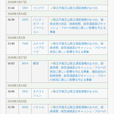
2026年3月27日
15:44
5803
フジクラ
取立不能又は取立遅延債権のおそれ
2026年3月24日
16:36
4393
バンク・
取立不能又は取立遅延債権のおそれ、吸
オブ・イ
収合併の決定、財政状態、経営成績及びキャ
ノベーシ
ッシュ・フローの状況に著しい影響を与える
ョン
事象
2026年3月2日
13:40
7606
ユナイテ
取立不能又は取立遅延債権のおそれ、財
ッドアロ
政状態、経営成績及びキャッシュ・フローの
ーズ
状況に著しい影響を与える事象
2026年2月27日
16:03
8014
蝶理
取立不能又は取立遅延債権のおそれ、財
政状態、経営成績及びキャッシュ・フローの
状況に著しい影響を与える事象、連結会社の
財政状態、経営成績及びキャッシュ・フロー
の状況に著しい影響を与える事象
2026年2月24日
16:06
3842
ネクスト
取立不能又は取立遅延債権のおそれ
ジェン
2026年2月20日
15:30
6058
ベクトル
取立不能又は取立遅延債権のおそれ、財
政状態、経営成績及びキャッシュ・フローの