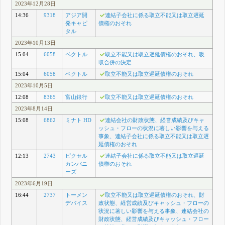
2023年12月28日
14:36
9318
アジア開
連結子会社に係る取立不能又は取立遅延
発キャピ
債権のおそれ
タル
2023年10月13日
15:04
6058
ベクトル
取立不能又は取立遅延債権のおそれ、吸
収合併の決定
15:04
6058
ベクトル
取立不能又は取立遅延債権のおそれ
2023年10月5日
12:08
8365
富山銀行
取立不能又は取立遅延債権のおそれ
2023年8月14日
15:08
6862
ミナト HD
連結会社の財政状態、経営成績及びキャ
ッシュ・フローの状況に著しい影響を与える
事象、連結子会社に係る取立不能又は取立遅
延債権のおそれ
12:13
2743
ピクセル
連結子会社に係る取立不能又は取立遅延
カンパニ
債権のおそれ
ーズ
2023年6月19日
16:44
2737
トーメン
取立不能又は取立遅延債権のおそれ、財
デバイス
政状態、経営成績及びキャッシュ・フローの
状況に著しい影響を与える事象、連結会社の
財政状態、経営成績及びキャッシュ・フロー