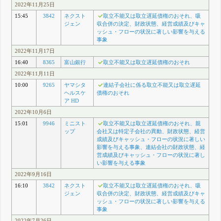
2022年11月25日
15:45
3842
ネクスト
取立不能又は取立遅延債権のおそれ、吸
ジェン
収合併の決定、財政状態、経営成績及びキャ
ッシュ・フローの状況に著しい影響を与える
事象
2022年11月17日
16:40
8365
富山銀行
取立不能又は取立遅延債権のおそれ
2022年11月11日
10:00
9265
ヤマシタ
連結子会社に係る取立不能又は取立遅延
ヘルスケ
債権のおそれ
ア HD
2022年10月6日
15:01
9946
ミニスト
取立不能又は取立遅延債権のおそれ、親
ップ
会社又は特定子会社の異動、財政状態、経営
成績及びキャッシュ・フローの状況に著しい
影響を与える事象、連結会社の財政状態、経
営成績及びキャッシュ・フローの状況に著し
い影響を与える事象
2022年9月16日
16:10
3842
ネクスト
取立不能又は取立遅延債権のおそれ、吸
ジェン
収合併の決定、財政状態、経営成績及びキャ
ッシュ・フローの状況に著しい影響を与える
事象
2022年7月26日