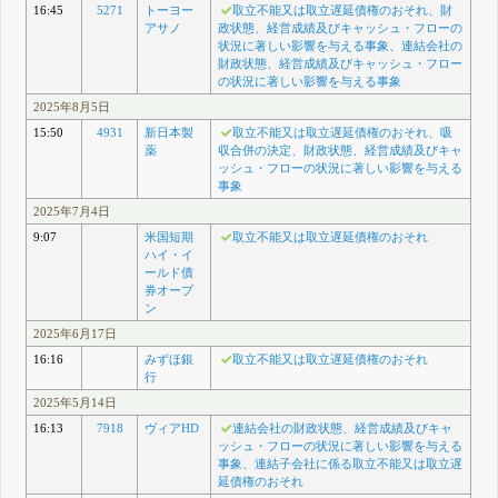
16:45
5271
トーヨー
取立不能又は取立遅延債権のおそれ、財
アサノ
政状態、経営成績及びキャッシュ・フローの
状況に著しい影響を与える事象、連結会社の
財政状態、経営成績及びキャッシュ・フロー
の状況に著しい影響を与える事象
2025年8月5日
15:50
4931
新日本製
取立不能又は取立遅延債権のおそれ、吸
薬
収合併の決定、財政状態、経営成績及びキャ
ッシュ・フローの状況に著しい影響を与える
事象
2025年7月4日
9:07
米国短期
取立不能又は取立遅延債権のおそれ
ハイ・イ
ールド債
券オープ
ン
2025年6月17日
16:16
みずほ銀
取立不能又は取立遅延債権のおそれ
行
2025年5月14日
16:13
7918
ヴィアHD
連結会社の財政状態、経営成績及びキャ
ッシュ・フローの状況に著しい影響を与える
事象、連結子会社に係る取立不能又は取立遅
延債権のおそれ