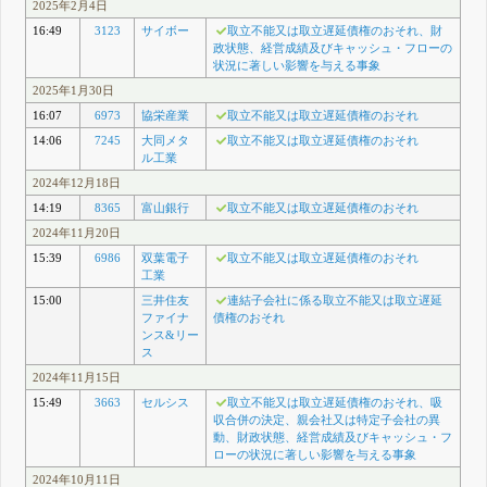
2025年2月4日
16:49
3123
サイボー
取立不能又は取立遅延債権のおそれ、財
政状態、経営成績及びキャッシュ・フローの
状況に著しい影響を与える事象
2025年1月30日
16:07
6973
協栄産業
取立不能又は取立遅延債権のおそれ
14:06
7245
大同メタ
取立不能又は取立遅延債権のおそれ
ル工業
2024年12月18日
14:19
8365
富山銀行
取立不能又は取立遅延債権のおそれ
2024年11月20日
15:39
6986
双葉電子
取立不能又は取立遅延債権のおそれ
工業
15:00
三井住友
連結子会社に係る取立不能又は取立遅延
ファイナ
債権のおそれ
ンス&リー
ス
2024年11月15日
15:49
3663
セルシス
取立不能又は取立遅延債権のおそれ、吸
収合併の決定、親会社又は特定子会社の異
動、財政状態、経営成績及びキャッシュ・フ
ローの状況に著しい影響を与える事象
2024年10月11日