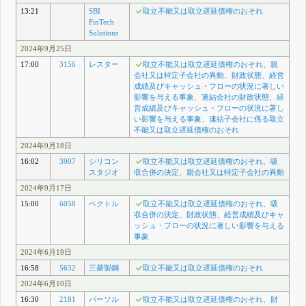
13:21
SBI
取立不能又は取立遅延債権のおそれ
FinTech
Solutions
2024年9月25日
17:00
3156
レスター
取立不能又は取立遅延債権のおそれ、親
会社又は特定子会社の異動、財政状態、経営
成績及びキャッシュ・フローの状況に著しい
影響を与える事象、連結会社の財政状態、経
営成績及びキャッシュ・フローの状況に著し
い影響を与える事象、連結子会社に係る取立
不能又は取立遅延債権のおそれ
2024年9月18日
16:02
3907
シリコン
取立不能又は取立遅延債権のおそれ、吸
スタジオ
収合併の決定、親会社又は特定子会社の異動
2024年9月17日
15:00
6058
ベクトル
取立不能又は取立遅延債権のおそれ、吸
収合併の決定、財政状態、経営成績及びキャ
ッシュ・フローの状況に著しい影響を与える
事象
2024年6月19日
16:58
5632
三菱製鋼
取立不能又は取立遅延債権のおそれ
2024年6月10日
16:30
2181
パーソル
取立不能又は取立遅延債権のおそれ、財