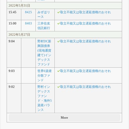
2022年5月31日
15:45
8425
みずほリ
取立不能又は取立遅延債権のおそれ
ース
15:00
8403
三井住友
取立不能又は取立遅延債権のおそれ
信託銀行
2022年5月27日
9:04
野村DC新
取立不能又は取立遅延債権のおそれ
興国債券
(現地通貨
建て)イン
デックス
ファンド
9:03
世界6資産
取立不能又は取立遅延債権のおそれ
分散ファ
ンド
9:02
野村イン
取立不能又は取立遅延債権のおそれ
デックス
ファン
ド・海外5
資産バラ
ンス
More