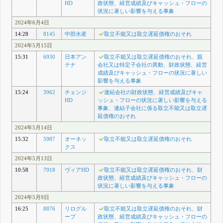
HD
政状態、経営成績及びキャッシュ・フローの
状況に著しい影響を与える事象
2024年6月4日
14:28
8145
中部水産
取立不能又は取立遅延債権のおそれ
2024年5月15日
15:31
6930
日本アン
取立不能又は取立遅延債権のおそれ、親
テナ
会社又は特定子会社の異動、財政状態、経営
成績及びキャッシュ・フローの状況に著しい
影響を与える事象
15:24
3962
チェンジ
連結会社の財政状態、経営成績及びキャ
HD
ッシュ・フローの状況に著しい影響を与える
事象、連結子会社に係る取立不能又は取立遅
延債権のおそれ
2024年5月14日
15:32
5987
オーネッ
取立不能又は取立遅延債権のおそれ
クス
2024年5月13日
10:58
7918
ヴィアHD
取立不能又は取立遅延債権のおそれ、財
政状態、経営成績及びキャッシュ・フローの
状況に著しい影響を与える事象
2024年5月9日
16:25
8876
リログル
取立不能又は取立遅延債権のおそれ、財
ープ
政状態、経営成績及びキャッシュ・フローの