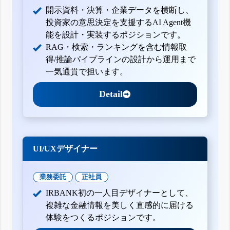
開示資料・決算・企業データを横断し、
投資家の意思決定を支援するAI Agent機
能を設計・実装するポジションです。
RAG・検索・ランキングを含む情報取
得/推論パイプラインの設計から運用まで
一気通貫で担います。
Detail
UI/UXデザイナー
業務委託
正社員
IRBANK初の一人目デザイナーとして、
複雑な金融情報を美しく直感的に届ける
体験をつくるポジションです。