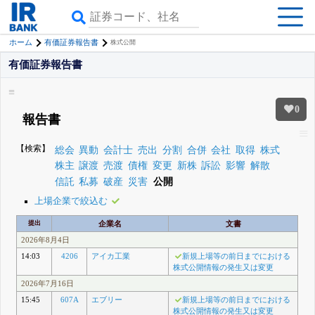
ホーム
有価証券報告書
株式公開
有価証券報告書
0
報告書
【検索】
総会
異動
会計士
売出
分割
合併
会社
取得
株式
株主
譲渡
売渡
債権
変更
新株
訴訟
影響
解散
信託
私募
破産
災害
公開
上場企業で絞込む
提出
企業名
文書
2026年8月4日
14:03
4206
アイカ工業
新規上場等の前日までにおける
株式公開情報の発生又は変更
2026年7月16日
15:45
607A
エブリー
新規上場等の前日までにおける
株式公開情報の発生又は変更