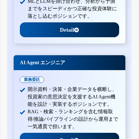
MLとLLMを掛け合わせ、分析から予測
までをスピーディかつ正確な投資体験に
落とし込むポジションです。
Detail
AI Agent エンジニア
業務委託
開示資料・決算・企業データを横断し、
投資家の意思決定を支援するAI Agent機
能を設計・実装するポジションです。
RAG・検索・ランキングを含む情報取
得/推論パイプラインの設計から運用まで
一気通貫で担います。