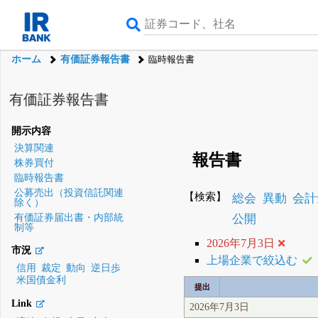
ホーム
有価証券報告書
臨時報告書
有価証券報告書
開示内容
決算関連
報告書
株券買付
臨時報告書
公募売出（投資信託関連
【検索】
総会
異動
会計
除く）
公開
有価証券届出書・内部統
制等
2026年7月3日
市況
上場企業で絞込む
信用
裁定
動向
逆日歩
米国債金利
提出
Link
2026年7月3日