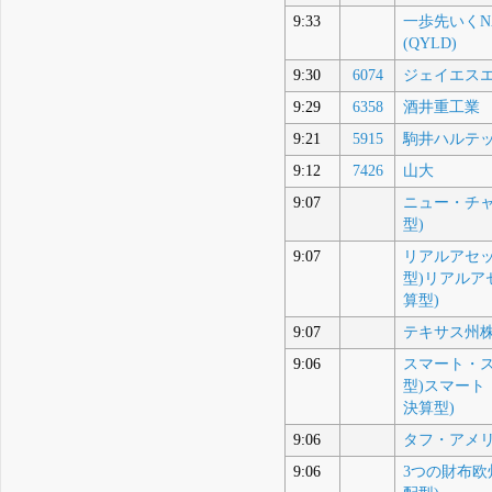
9:33
一歩先いくNA
(QYLD)
9:30
6074
ジェイエス
9:29
6358
酒井重工業
9:21
5915
駒井ハルテ
9:12
7426
山大
9:07
ニュー・チ
型)
9:07
リアルアセ
型)リアルア
算型)
9:07
テキサス州
9:06
スマート・
型)スマート
決算型)
9:06
タフ・アメ
9:06
3つの財布欧