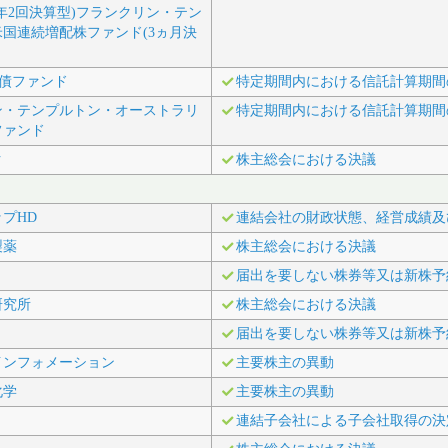
年2回決算型)フランクリン・テン
国連続増配株ファンド(3ヵ月決
外債ファンド
特定期間内における信託計算期間
ン・テンプルトン・オーストラリ
特定期間内における信託計算期間
ファンド
ク
株主総会における決議
プHD
連結会社の財政状態、経営成績及
製薬
株主総会における決議
届出を要しない株券等又は新株予
研究所
株主総会における決議
届出を要しない株券等又は新株予
インフォメーション
主要株主の異動
化学
主要株主の異動
連結子会社による子会社取得の決