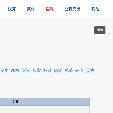
決算
買付
臨報
公募売出
其他
0
変更
新株
訴訟
影響
解散
信託
私募
破産
災害
文書