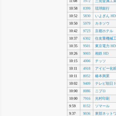
11:08
1972
三晃金属工
10:58
8399
琉球銀行
10:52
5830
いよぎん HD
10:50
5979
カネソウ
10:42
9723
京都ホテル
10:37
6302
住友重機械
10:35
9501
東京電力 HD
10:26
9003
相鉄 HD
10:15
4006
チッソ
10:11
4918
アイビー化
10:11
8052
椿本興業
10:02
9409
テレビ朝日 
10:00
8086
ニプロ
10:00
7916
光村印刷
9:59
8152
ソマール
9:37
9036
東部ネット