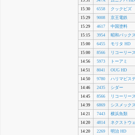
15:31
547A
ムニノバ HD
15:30
6558
クックビズ
15:29
9008
京王電鉄
15:29
4617
中国塗料
15:15
3954
昭和パック
15:00
6455
モリタ HD
15:00
8566
リコーリー
14:56
5973
トーアミ
14:51
8041
OUG HD
14:50
9780
ハリマビス
14:46
2435
シダー
14:45
8566
リコーリー
14:39
6869
シスメック
14:21
7443
横浜魚類
14:20
4814
ネクストウ
14:20
2269
明治 HD