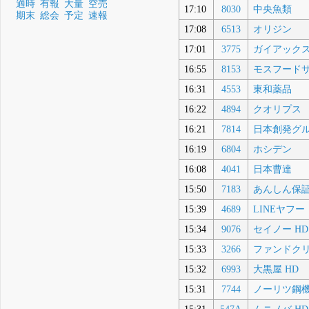
適時
有報
大量
空売
17:10
8030
中央魚類
期末
総会
予定
速報
17:08
6513
オリジン
17:01
3775
ガイアック
16:55
8153
モスフード
16:31
4553
東和薬品
16:22
4894
クオリプス
16:21
7814
日本創発グ
16:19
6804
ホシデン
16:08
4041
日本曹達
15:50
7183
あんしん保
15:39
4689
LINEヤフー
15:34
9076
セイノー HD
15:33
3266
ファンドク
15:32
6993
大黒屋 HD
15:31
7744
ノーリツ鋼