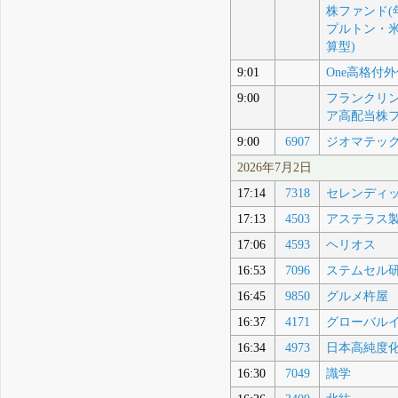
株ファンド(
プルトン・米
算型)
9:01
One高格付
9:00
フランクリ
ア高配当株
9:00
6907
ジオマテッ
2026年7月2日
17:14
7318
セレンディッ
17:13
4503
アステラス
17:06
4593
ヘリオス
16:53
7096
ステムセル
16:45
9850
グルメ杵屋
16:37
4171
グローバル
16:34
4973
日本高純度
16:30
7049
識学