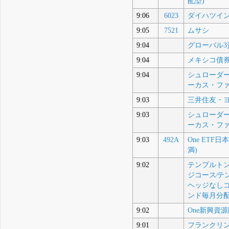
配型)
9:06
6023
ダイハツイ
9:05
7521
ムサシ
9:04
グローバル3
9:04
メキシコ債券
9:04
シュローダー
ーカス・ファ
9:03
三井住友・
9:03
シュローダー
ーカス・ファ
9:03
492A
One ETF
満)
9:02
テンプルト
ジコース⁄テ
ヘッジなしコ
ンド毎月分
9:02
One新興資
9:01
フランクリ