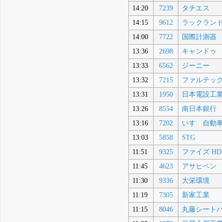
14:20
7239
タチエス
14:15
9612
ラックラン
14:00
7722
国際計測器
13:36
2698
キャンドゥ
13:33
6562
ジーニー
13:32
7215
ファルテッ
13:31
1950
日本電設工
13:26
8554
南日本銀行
13:16
7202
いすゞ自動
13:03
5858
STG
11:51
9325
ファイズ HD
11:45
4623
アサヒペン
11:30
9336
大栄環境
11:19
7305
新家工業
11:15
8046
丸藤シート