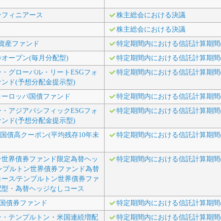
ンフィニアース
株主総会における決議
株主総会における決議
資産ファンド
特定期間内における信託計算期間
オープン(毎月分配型)
特定期間内における信託計算期間
・グローバル・リートESGフォ
特定期間内における信託計算期間
ンド(予想分配金提示型)
ヨーロッパ国債ファンド
特定期間内における信託計算期間
・アジアパシフィックESGフォ
特定期間内における信託計算期間
ンド(予想分配金提示型)
日本国債高クーポン(平均残存10年未
特定期間内における信託計算期間
ン世界債券ファンド限定為替ヘッ
特定期間内における信託計算期間
ンプルトン世界債券ファンド為替
ース⁄テンプルトン世界債券ファ
配型・為替ヘッジなしコース
源国債券ファンド
特定期間内における信託計算期間
ン・テンプルトン・米国連続増配
特定期間内における信託計算期間