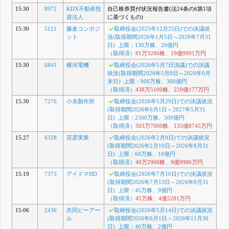
15:30
8972
KDX不動産投
自己株券買付状況報告書(法24条の6第1項
資法人
に基づくもの)
15:30
5121
藤倉コンポジ
取締役会(2025年12月25日)での決議状
ット
況(取得期間2026年1月5日～2026年7月31
日) 上限：130万株、20億円
（取得済）
81万3200株
、
19億9991万円
15:30
6841
横河電機
取締役会(2026年5月7日決議)での決議
状況(取得期間2026年5月8日～2026年9月
末日) 上限：900万株、300億円
（取得済）
438万5100株
、
220億177万円
15:30
7276
小糸製作所
取締役会(2026年5月29日)での決議状況
(取得期間2026年6月1日～2027年5月31
日) 上限：2500万株、500億円
（取得済）
503万7000株
、
135億8745万円
15:27
6328
荏原実業
取締役会(2026年2月9日)での決議状況
(取得期間2026年2月10日～2026年8月31
日) 上限：60万株、10億円
（取得済）
40万2900株
、
9億9986万円
15:19
7373
アイドマHD
取締役会(2026年7月10日)での決議状況
(取得期間2026年7月13日～2026年8月31
日) 上限：45万株、9億円
（取得済）
45万株
、
4億5281万円
15:06
2436
共同ピーアー
取締役会(2026年5月14日)での決議状況
ル
(取得期間2026年6月1日～2026年11月30
日) 上限：40万株、2億円