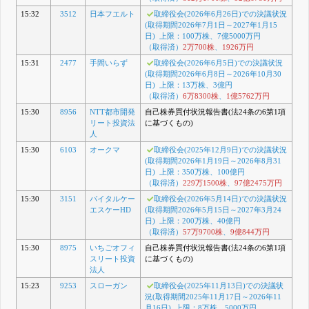
15:32
3512
日本フエルト
取締役会(2026年6月26日)での決議状況
(取得期間2026年7月1日～2027年1月15
日) 上限：100万株、7億5000万円
（取得済）
2万700株
、
1926万円
15:31
2477
手間いらず
取締役会(2026年6月5日)での決議状況
(取得期間2026年6月8日～2026年10月30
日) 上限：13万株、3億円
（取得済）
6万8300株
、
1億5762万円
15:30
8956
NTT都市開発
自己株券買付状況報告書(法24条の6第1項
リート投資法
に基づくもの)
人
15:30
6103
オークマ
取締役会(2025年12月9日)での決議状況
(取得期間2026年1月19日～2026年8月31
日) 上限：350万株、100億円
（取得済）
229万1500株
、
97億2475万円
15:30
3151
バイタルケー
取締役会(2026年5月14日)での決議状況
エスケーHD
(取得期間2026年5月15日～2027年3月24
日) 上限：200万株、40億円
（取得済）
57万9700株
、
9億844万円
15:30
8975
いちごオフィ
自己株券買付状況報告書(法24条の6第1項
スリート投資
に基づくもの)
法人
15:23
9253
スローガン
取締役会(2025年11月13日)での決議状
況(取得期間2025年11月17日～2026年11
月16日) 上限：8万株、5000万円