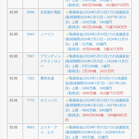
（取得済）
960万5900株
、
161億9574万円
15:33
9006
京浜急行電鉄
取締役会(2026年5月11日)での決議状況
(取得期間2026年5月12日～2027年3月31
日) 上限：2500万株、300億円
（取得済）
482万1800株
、
73億7638万円
15:33
5943
ノーリツ
取締役会(2026年2月10日)での決議状況
(取得期間2026年2月12日～2026年12月31
日) 上限：55万株、10億円
（取得済）
10万9400株
、
2億5472万円
15:33
7067
ブランディン
取締役会(2026年5月21日)での決議状況
グテクノロジ
(取得期間2026年5月26日～2026年11月25
ー
日) 上限：9万5200株、1億円
（取得済）
2万200株
、
2025万円
15:31
7282
豊田合成
取締役会(2025年11月20日)での決議状
況(取得期間2026年1月7日～2027年1月6
日) 上限：1000万株、500億円
（取得済）
1000万株
、
452億7752万円
15:31
7733
オリンパス
取締役会(2026年5月12日)での決議状況
(取得期間2026年5月13日～2027年3月31
日) 上限：4600万株、600億円
（取得済）
3894万8300株
、
599億9985万
円
15:31
9603
エイチ・ア
取締役会(2026年7月31日)での決議状況
イ・エス
(取得期間2026年8月4日～2026年9月30
日) 上限：300万株、25億円