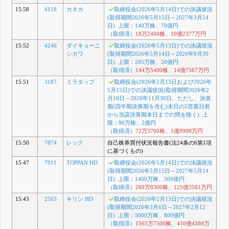
15:58
4118
カネカ
取締役会(2026年5月14日)での決議状況
(取得期間2026年5月15日～2027年3月24
日) 上限：140万株、70億円
（取得済）
18万2400株
、
10億2377万円
15:52
4246
ダイキョーニ
取締役会(2026年5月13日)での決議状況
シカワ
(取得期間2026年5月14日～2026年9月30
日) 上限：285万株、20億円
（取得済）
144万5400株
、
14億7567万円
15:51
3187
ミラタップ
取締役会(2026年2月13日および2026年
5月15日)での決議状況(取得期間2026年2
月16日～2026年11月30日。ただし、決算
期(四半期決算期を含む)末日の5営業日前
から当該決算期末日までの間を除く) 上
限：90万株、2億円
（取得済）
72万3700株
、
1億9998万円
15:50
7874
レック
自己株券買付状況報告書(法24条の6第1項
に基づくもの)
15:47
7911
TOPPAN HD
取締役会(2026年5月14日)での決議状況
(取得期間2026年5月15日～2027年5月14
日) 上限：1400万株、500億円
（取得済）
269万8300株
、
125億3561万円
15:43
2503
キリン HD
取締役会(2026年2月13日)での決議状況
(取得期間2026年3月6日～2027年2月12
日) 上限：5000万株、800億円
（取得済）
1565万7500株
、
410億4389万