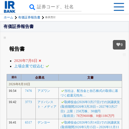
ホーム
有価証券報告書
株券買付
有価証券報告書
0
報告書
2026年7月6日
上場企業で絞込む
提出
企業名
文書
2026年8月10日
16:54
7476
アズワン
当社は、配当金と自己株式の取得に基
づく総還元性向…
16:42
3773
アドバンス
取締役会(2026年3月27日)での決議状況
ト・メディア
(取得期間2026年3月28日～2027年3月27
日) 上限：250万株、30億円
（取得済）
78万9600株
、
8億1186万円
16:41
6517
デンヨー
取締役会(2026年5月14日)での決議状況
(取得期間2026年5月15日～2026年11月11