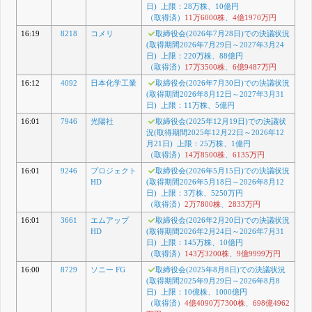
日) 上限：28万株、10億円
（取得済）
11万6000株
、
4億1970万円
16:19
8218
コメリ
取締役会(2026年7月28日)での決議状況
(取得期間2026年7月29日～2027年3月24
日) 上限：220万株、88億円
（取得済）
17万3500株
、
6億9487万円
16:12
4092
日本化学工業
取締役会(2026年7月30日)での決議状況
(取得期間2026年8月12日～2027年3月31
日) 上限：11万株、5億円
16:01
7946
光陽社
取締役会(2025年12月19日)での決議状
況(取得期間2025年12月22日～2026年12
月21日) 上限：25万株、1億円
（取得済）
14万8500株
、
6135万円
16:01
9246
プロジェクト
取締役会(2026年5月15日)での決議状況
HD
(取得期間2026年5月18日～2026年8月12
日) 上限：3万株、5250万円
（取得済）
2万7800株
、
2833万円
16:01
3661
エムアップ
取締役会(2026年2月20日)での決議状況
HD
(取得期間2026年2月24日～2026年7月31
日) 上限：145万株、10億円
（取得済）
143万3200株
、
9億9999万円
16:00
8729
ソニー FG
取締役会(2025年8月8日)での決議状況
(取得期間2025年9月29日～2026年8月8
日) 上限：10億株、1000億円
（取得済）
4億4090万7300株
、
698億4962