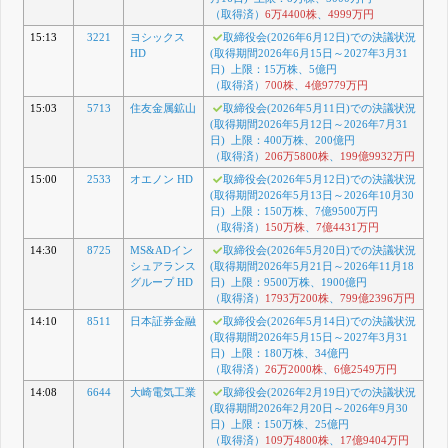
（取得済）
6万4400株
、
4999万円
15:13
3221
ヨシックス
取締役会(2026年6月12日)での決議状況
HD
(取得期間2026年6月15日～2027年3月31
日) 上限：15万株、5億円
（取得済）
700株
、
4億9779万円
15:03
5713
住友金属鉱山
取締役会(2026年5月11日)での決議状況
(取得期間2026年5月12日～2026年7月31
日) 上限：400万株、200億円
（取得済）
206万5800株
、
199億9932万円
15:00
2533
オエノン HD
取締役会(2026年5月12日)での決議状況
(取得期間2026年5月13日～2026年10月30
日) 上限：150万株、7億9500万円
（取得済）
150万株
、
7億4431万円
14:30
8725
MS&ADイン
取締役会(2026年5月20日)での決議状況
シュアランス
(取得期間2026年5月21日～2026年11月18
グループ HD
日) 上限：9500万株、1900億円
（取得済）
1793万200株
、
799億2396万円
14:10
8511
日本証券金融
取締役会(2026年5月14日)での決議状況
(取得期間2026年5月15日～2027年3月31
日) 上限：180万株、34億円
（取得済）
26万2000株
、
6億2549万円
14:08
6644
大崎電気工業
取締役会(2026年2月19日)での決議状況
(取得期間2026年2月20日～2026年9月30
日) 上限：150万株、25億円
（取得済）
109万4800株
、
17億9404万円