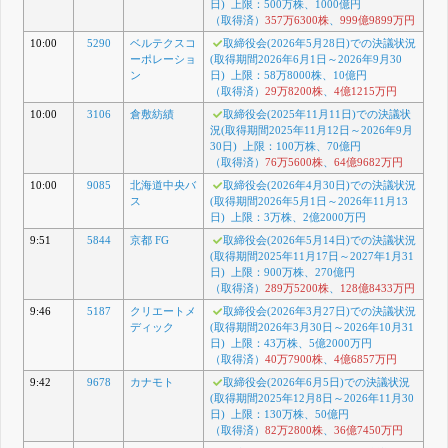
日) 上限：500万株、1000億円
（取得済）
357万6300株
、
999億9899万円
10:00
5290
ベルテクスコ
取締役会(2026年5月28日)での決議状況
ーポレーショ
(取得期間2026年6月1日～2026年9月30
ン
日) 上限：58万8000株、10億円
（取得済）
29万8200株
、
4億1215万円
10:00
3106
倉敷紡績
取締役会(2025年11月11日)での決議状
況(取得期間2025年11月12日～2026年9月
30日) 上限：100万株、70億円
（取得済）
76万5600株
、
64億9682万円
10:00
9085
北海道中央バ
取締役会(2026年4月30日)での決議状況
ス
(取得期間2026年5月1日～2026年11月13
日) 上限：3万株、2億2000万円
9:51
5844
京都 FG
取締役会(2026年5月14日)での決議状況
(取得期間2025年11月17日～2027年1月31
日) 上限：900万株、270億円
（取得済）
289万5200株
、
128億8433万円
9:46
5187
クリエートメ
取締役会(2026年3月27日)での決議状況
ディック
(取得期間2026年3月30日～2026年10月31
日) 上限：43万株、5億2000万円
（取得済）
40万7900株
、
4億6857万円
9:42
9678
カナモト
取締役会(2026年6月5日)での決議状況
(取得期間2025年12月8日～2026年11月30
日) 上限：130万株、50億円
（取得済）
82万2800株
、
36億7450万円