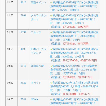
11:05
4613
関西ペイント
取締役会(2026年6月26日)での決議状況
(取得期間2026年8月3日～2027年8月2日)
上限：500万株、100億円
11:03
7981
タカラスタン
取締役会(2026年4月30日)での決議状況
ダード
(取得期間2026年5月1日～2027年2月19
日) 上限：460万株、120億円
（取得済）
1万9900株
、
5992万円
11:00
6337
テセック
取締役会(2026年5月26日)での決議状況
(取得期間2026年6月1日～2026年9月30
日) 上限：15万株、3億円
（取得済）
3万9500株
、
9979万円
10:53
4095
日本パーカラ
取締役会(2026年5月14日)での決議状況
イジング
(取得期間2026年5月15日～2027年3月31
日) 上限：800万株、100億円
（取得済）
290万2700株
、
46億6394万円
10:23
6316
丸山製作所
取締役会(2026年2月9日)での決議状況
(取得期間2026年2月10日～2026年10月9
日) 上限：12万7500株、3億円
（取得済）
9万7800株
、
2億3883万円
10:12
5122
オカモト
取締役会(2025年11月7日)での決議状況
(取得期間2025年11月10日～2026年9月30
日) 上限：19万株、10億円
（取得済）
10万7800株
、
6億537万円
10:03
7741
HOYA
取締役会(2026年1月30日)での決議状況
(取得期間2026年2月2日～2026年7月17