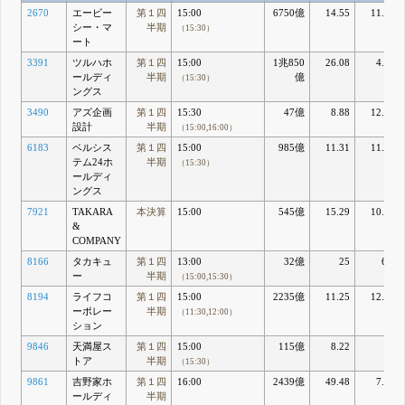
2670
エービー
第１四
15:00
6750億
14.55
11.56
シー・マ
半期
（15:30）
ート
3391
ツルハホ
第１四
15:00
1兆850
26.08
4.74
ールディ
半期
億
（15:30）
ングス
3490
アズ企画
第１四
15:30
47億
8.88
12.54
設計
半期
（15:00,16:00）
6183
ベルシス
第１四
15:00
985億
11.31
11.75
テム24ホ
半期
（15:30）
ールディ
ングス
7921
TAKARA
本決算
15:00
545億
15.29
10.79
&
COMPANY
8166
タカキュ
第１四
13:00
32億
25
6.1
ー
半期
（15:00,15:30）
8194
ライフコ
第１四
15:00
2235億
11.25
12.06
ーポレー
半期
（11:30,12:00）
ション
9846
天満屋ス
第１四
15:00
115億
8.22
5
トア
半期
（15:30）
9861
吉野家ホ
第１四
16:00
2439億
49.48
7.06
ールディ
半期