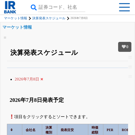
マーケット情報
決算発表スケジュール
2026年7月8日
マーケット情報
0
決算発表スケジュール
β版IRBANKでは、
8月24日まで完全無料
銘柄スクリーニング
がさらに詳し
くできる
無料でβ版をはじめる
2026年7月8日
登録すると永久30%OFFと米株版の先行利用も付きます
2026年7月8日発表予定
項目をクリックするとソートできます。
決算
時価
会社名
発表目安
PER
ROE
種別
総額