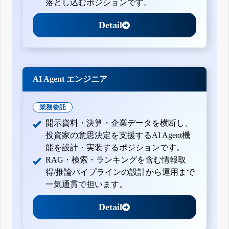
落とし込むポジションです。
Detail
AI Agent エンジニア
業務委託
開示資料・決算・企業データを横断し、
投資家の意思決定を支援するAI Agent機
能を設計・実装するポジションです。
RAG・検索・ランキングを含む情報取
得/推論パイプラインの設計から運用まで
一気通貫で担います。
Detail