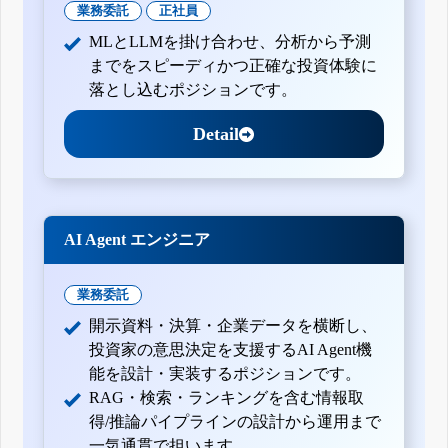
業務委託
正社員
MLとLLMを掛け合わせ、分析から予測
までをスピーディかつ正確な投資体験に
落とし込むポジションです。
Detail
AI Agent エンジニア
業務委託
開示資料・決算・企業データを横断し、
投資家の意思決定を支援するAI Agent機
能を設計・実装するポジションです。
RAG・検索・ランキングを含む情報取
得/推論パイプラインの設計から運用まで
一気通貫で担います。