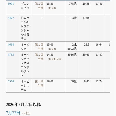
3091
ブロン
第２四
15:30
778億
29.58
11.41
9.1
コビリ
半期
（11:30）
ー
3472
日本ホ
-
153億
17.98
1.22
テル&
レジデ
ンシャ
ル投資
法人
4684
オービ
第１四
15:00
2兆
23.5
16.64
14.04
ック
半期
2002億
（15:30）
4733
オービ
第１四
14:30
5956億
30.69
11.47
8.92
ックビ
半期
（15:30,15:00）
ジネス
コンサ
ルタン
ト
5576
オービ
第１四
16:00
68億
9.42
12.74
9.4
ーシス
半期
テム
2026年7月22日以降
7月23日
（7社）