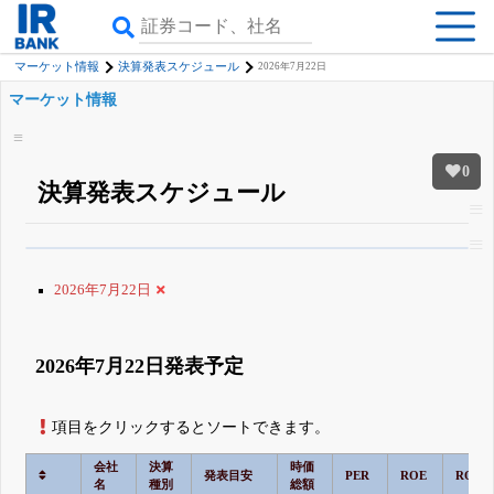
マーケット情報
決算発表スケジュール
2026年7月22日
マーケット情報
0
決算発表スケジュール
β版IRBANKでは、
8月24日まで完全無料
銘柄スクリーニング
がさらに詳し
くできる
無料でβ版をはじめる
2026年7月22日
登録すると永久30%OFFと米株版の先行利用も付きます
2026年7月22日発表予定
項目をクリックするとソートできます。
会社
決算
時価
発表目安
PER
ROE
ROA
名
種別
総額