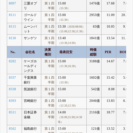
8097
三愛オブ
第１四
15:00
1476億
17.68
7.07
リ
半期
（15:30）
8111
ゴールド
第１四
15:00
2953億
11.09
20.25
ウイン
半期
（15:30）
8115
ムーンバ
第１四
15:30
63億
10.05
9.77
（2026/08/06）
ット
半期
（15:00,12:30,11:30）
8130
サンゲツ
第１四
13:40
1841億
13.54
11.11
半期
（13:30,14:00）
決算
時価
No.
会社名
発表目安
PER
ROE
種別
総額
8282
ケーズホ
第１四
15:00
3188億
14.67
7.87
ールディ
半期
（11:30,16:30）
ングス
8337
千葉興業
第１四
15:00
1602億
15.42
5.65
銀行
半期
（13:30）
8338
筑波銀行
第１四
15:00
542億
8.08
6.03
半期
8393
宮崎銀行
第１四
15:00
2046億
13.83
6.24
半期
（12:20,12:30）
8511
日本証券
第１四
14:00
2116億
18.77
7.82
金融
半期
（16:00,15:00,14:30
等）
8562
福島銀行
第１四
15:00
121億
13.52
3.73