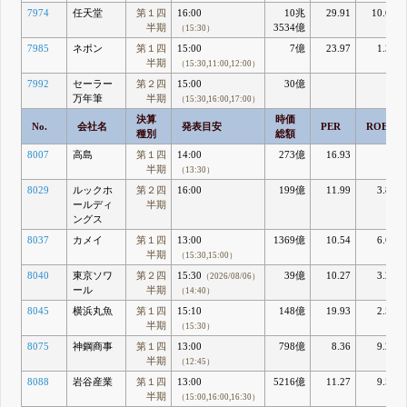
7974
任天堂
第１四
16:00
10兆
29.91
10.62
半期
3534億
（15:30）
7985
ネポン
第１四
15:00
7億
23.97
1.34
半期
（15:30,11:00,12:00）
7992
セーラー
第２四
15:00
30億
万年筆
半期
（15:30,16:00,17:00）
決算
時価
No.
会社名
発表目安
PER
ROE
種別
総額
8007
高島
第１四
14:00
273億
16.93
7
半期
（13:30）
8029
ルックホ
第２四
16:00
199億
11.99
3.83
ールディ
半期
ングス
8037
カメイ
第１四
13:00
1369億
10.54
6.69
半期
（15:30,15:00）
8040
東京ソワ
第２四
15:30
39億
10.27
3.22
（2026/08/06）
ール
半期
（14:40）
8045
横浜丸魚
第１四
15:10
148億
19.93
2.58
半期
（15:30）
8075
神鋼商事
第１四
13:00
798億
8.36
9.29
半期
（12:45）
8088
岩谷産業
第１四
13:00
5216億
11.27
9.56
半期
（15:00,16:00,16:30）