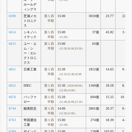
（15:30）
ホールデ
ィングス
6590
芝浦メカ
第１四
15:00
3010億
23.77
22.2
トロニク
半期
ス
6614
シキノハ
第１四
15:00
37億
45.82
3.64
イテック
半期
（15:30）
6615
ユー・エ
第１四
15:00
65億
ム・シ
半期
（15:30,16:00,19:30）
ー・エレ
クトロニ
クス
6651
日東工業
第１四
15:30
1812億
14.65
9.42
半期
（15:10,15:40,16:00
等）
6652
IDEC
第１四
15:30
1160億
18.28
8.16
（2026/08/06）
半期
（15:00,14:00）
6676
バッファ
第１四
15:20
694億
15.25
10.17
ロー
半期
（15:40,16:00,15:10）
6744
能美防災
第１四
14:00
2801億
20.37
9.85
半期
（15:30,15:00）
6763
帝国通信
第１四
15:00
274億
18.39
4.86
工業
半期
（15:30）
6769
ザインエ
第２四
15:00
128億
103.05
1.24