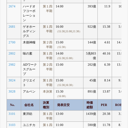
2674
ハードオ
第１四
14:00
393億
11.9
16.6
フコーポ
半期
レーショ
ン
2681
ゲオホー
第１四
16:00
922億
15.38
5.96
ルディン
半期
（15:30,15:00,11:30）
グス
2700
木徳神糧
第２四
15:00
144億
4.61
14.61
半期
（15:30）
2802
味の素
第１四
14:00
5兆803
40.16
15.94
半期
億
（15:30,15:00）
2982
ADワーク
第２四
15:00
202億
6.39
13.87
スグルー
半期
プ
3024
クリエイ
第１四
15:00
45億
8.14
9.53
ト
半期
（15:30,16:30）
3028
アルペン
本決算
15:30
891億
13.87
5.05
（16:00）
決算
時価
No.
会社名
発表目安
PER
ROE
種別
総額
3101
東洋紡
第１四
13:00
1439億
20.38
3.29
半期
3103
ユニチカ
第１四
11:00
590億
11.78
8.71