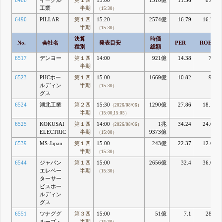
6486
イーグル
第１四
15:00
1510億
11.56
8.86
工業
半期
（15:30）
6490
PILLAR
第１四
15:20
2574億
16.79
16.73
半期
（15:30）
決算
時価
No.
会社名
発表目安
PER
ROE
種別
総額
6517
デンヨー
第１四
14:00
921億
14.38
7.1
半期
6523
PHCホー
第１四
15:00
1669億
10.82
9.1
ルディン
半期
（15:30）
グス
6524
湖北工業
第２四
15:30
1290億
27.86
18.12
（2026/08/06）
半期
（15:00,15:05）
6525
KOKUSAI
第１四
14:00
1兆
34.24
24.68
（2026/08/06）
ELECTRIC
半期
9373億
（15:00）
6539
MS-Japan
第１四
15:00
243億
22.37
12.65
半期
（15:30）
6544
ジャパン
第１四
15:00
2656億
32.4
36.02
エレベー
半期
（15:30）
ターサー
ビスホー
ルディン
グス
6551
ツナググ
第３四
15:00
51億
7.1
28.8
ループ・
半期