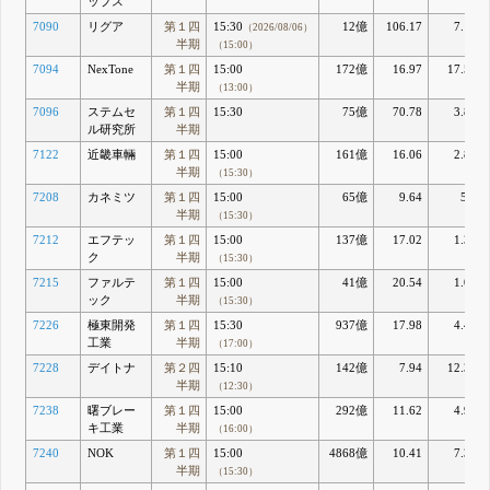
ップス
7090
リグア
第１四
15:30
12億
106.17
7.18
（2026/08/06）
半期
（15:00）
7094
NexTone
第１四
15:00
172億
16.97
17.54
半期
（13:00）
7096
ステムセ
第１四
15:30
75億
70.78
3.86
ル研究所
半期
7122
近畿車輛
第１四
15:00
161億
16.06
2.82
半期
（15:30）
7208
カネミツ
第１四
15:00
65億
9.64
5.4
半期
（15:30）
7212
エフテッ
第１四
15:00
137億
17.02
1.33
ク
半期
（15:30）
7215
ファルテ
第１四
15:00
41億
20.54
1.05
ック
半期
（15:30）
7226
極東開発
第１四
15:30
937億
17.98
4.45
工業
半期
（17:00）
7228
デイトナ
第２四
15:10
142億
7.94
12.32
半期
（12:30）
7238
曙ブレー
第１四
15:00
292億
11.62
4.91
キ工業
半期
（16:00）
7240
NOK
第１四
15:00
4868億
10.41
7.31
半期
（15:30）