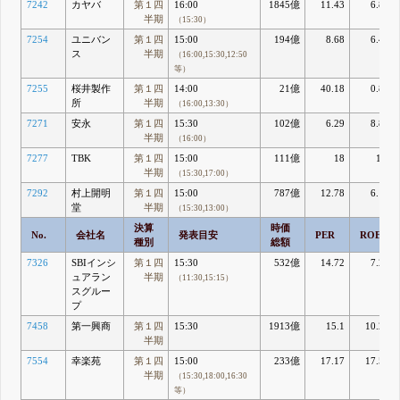
7242
カヤバ
第１四
16:00
1845億
11.43
6.86
半期
（15:30）
7254
ユニバン
第１四
15:00
194億
8.68
6.46
ス
半期
（16:00,15:30,12:50
等）
7255
桜井製作
第１四
14:00
21億
40.18
0.85
所
半期
（16:00,13:30）
7271
安永
第１四
15:30
102億
6.29
8.88
半期
（16:00）
7277
TBK
第１四
15:00
111億
18
1.9
半期
（15:30,17:00）
7292
村上開明
第１四
15:00
787億
12.78
6.18
堂
半期
（15:30,13:00）
決算
時価
No.
会社名
発表目安
PER
ROE
種別
総額
7326
SBIインシ
第１四
15:30
532億
14.72
7.21
ュアラン
半期
（11:30,15:15）
スグルー
プ
7458
第一興商
第１四
15:30
1913億
15.1
10.24
半期
7554
幸楽苑
第１四
15:00
233億
17.17
17.55
半期
（15:30,18:00,16:30
等）