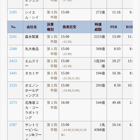
オシュガ
半期
（17:00）
ー
2185
シイエ
第３四
15:00
272億
11.16
9.48
ム・シイ
半期
決算
時価
No.
会社名
発表目安
PER
ROE
種別
総額
2201
森永製菓
第１四
15:00
2215億
13.09
11.43
半期
（15:30）
2288
丸大食品
第１四
15:00
568億
8.03
8.64
半期
（12:00）
2413
エムスリ
第１四
15:00
1兆390
19.27
13.05
ー
半期
億
（15:30）
2445
タカミヤ
第１四
15:00
194億
10.36
8.09
半期
（15:30,11:30）
2533
オエノン
第２四
15:00
293億
8.59
10.57
ホールデ
半期
（14:00,13:00）
ィングス
2573
北海道コ
第２四
16:00
544億
49.48
2.52
カ・コー
半期
ラボトリ
ング
2587
サントリ
第２四
15:00
1兆
16.14
6.57
ービバレ
半期
4368億
（14:00,13:00,15:20
ッジ&フー
等）
ド