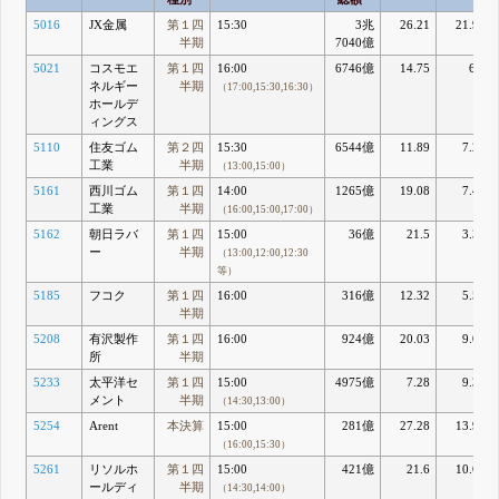
5016
JX金属
第１四
15:30
3兆
26.21
21.95
半期
7040億
5021
コスモエ
第１四
16:00
6746億
14.75
6.5
ネルギー
半期
（17:00,15:30,16:30）
ホールデ
ィングス
5110
住友ゴム
第２四
15:30
6544億
11.89
7.29
工業
半期
（13:00,15:00）
5161
西川ゴム
第１四
14:00
1265億
19.08
7.46
工業
半期
（16:00,15:00,17:00）
5162
朝日ラバ
第１四
15:00
36億
21.5
3.31
ー
半期
（13:00,12:00,12:30
等）
5185
フコク
第１四
16:00
316億
12.32
5.57
半期
5208
有沢製作
第１四
16:00
924億
20.03
9.06
所
半期
5233
太平洋セ
第１四
15:00
4975億
7.28
9.35
メント
半期
（14:30,13:00）
5254
Arent
本決算
15:00
281億
27.28
13.96
（16:00,15:30）
5261
リソルホ
第１四
15:00
421億
21.6
10.63
ールディ
半期
（14:30,14:00）