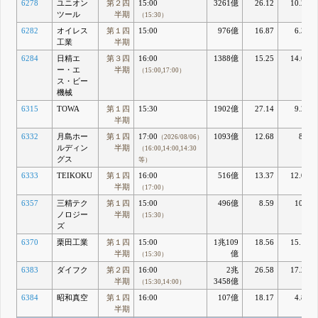
6278
ユニオン
第２四
15:00
3261億
26.12
10.29
ツール
半期
（15:30）
6282
オイレス
第１四
15:00
976億
16.87
6.32
工業
半期
6284
日精エ
第３四
16:00
1388億
15.25
14.01
ー・エ
半期
（15:00,17:00）
ス・ビー
機械
6315
TOWA
第１四
15:30
1902億
27.14
9.27
半期
6332
月島ホー
第１四
17:00
1093億
12.68
8.8
（2026/08/06）
ルディン
半期
（16:00,14:00,14:30
グス
等）
6333
TEIKOKU
第１四
16:00
516億
13.37
12.03
半期
（17:00）
6357
三精テク
第１四
15:00
496億
8.59
10.5
ノロジー
半期
（15:30）
ズ
6370
栗田工業
第１四
15:00
1兆109
18.56
15.13
半期
億
（15:30）
6383
ダイフク
第２四
16:00
2兆
26.58
17.24
半期
3458億
（15:30,14:00）
6384
昭和真空
第１四
16:00
107億
18.17
4.81
半期