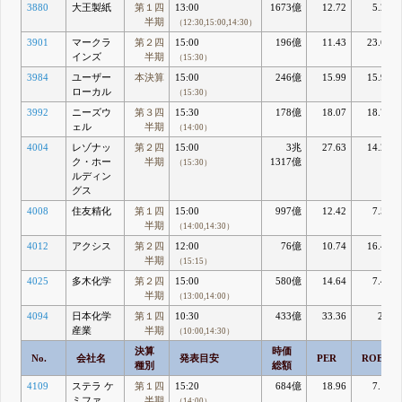
3880
大王製紙
第１四
13:00
1673億
12.72
5.25
半期
（12:30,15:00,14:30）
3901
マークラ
第２四
15:00
196億
11.43
23.63
インズ
半期
（15:30）
3984
ユーザー
本決算
15:00
246億
15.99
15.91
ローカル
（15:30）
3992
ニーズウ
第３四
15:30
178億
18.07
18.76
ェル
半期
（14:00）
4004
レゾナッ
第２四
15:00
3兆
27.63
14.27
ク・ホー
半期
1317億
（15:30）
ルディン
グス
4008
住友精化
第１四
15:00
997億
12.42
7.59
半期
（14:00,14:30）
4012
アクシス
第２四
12:00
76億
10.74
16.42
半期
（15:15）
4025
多木化学
第２四
15:00
580億
14.64
7.44
半期
（13:00,14:00）
4094
日本化学
第１四
10:30
433億
33.36
2.4
産業
半期
（10:00,14:30）
決算
時価
No.
会社名
発表目安
PER
ROE
種別
総額
4109
ステラ ケ
第１四
15:20
684億
18.96
7.12
ミファ
半期
（14:00）