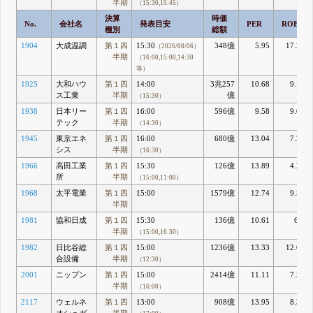
半期
（15:30,15:45）
決算
時価
No.
会社名
発表目安
PER
ROE
種別
総額
1904
大成温調
第１四
15:30
348億
5.95
17.25
（2026/08/06）
半期
（16:00,15:00,14:30
等）
1925
大和ハウ
第１四
14:00
3兆257
10.68
9.14
ス工業
半期
億
（15:30）
1938
日本リー
第１四
16:00
596億
9.58
9.07
テック
半期
（14:30）
1945
東京エネ
第１四
16:00
680億
13.04
7.23
シス
半期
（16:30）
1966
高田工業
第１四
15:30
126億
13.89
4.24
所
半期
（15:00,11:00）
1968
太平電業
第１四
15:00
1579億
12.74
9.59
半期
1981
協和日成
第１四
15:30
136億
10.61
6.4
半期
（15:00,16:30）
1982
日比谷総
第１四
15:00
1236億
13.33
12.08
合設備
半期
（12:30）
2001
ニップン
第１四
15:00
2414億
11.11
7.54
半期
（16:00）
2117
ウェルネ
第１四
13:00
908億
13.95
8.39