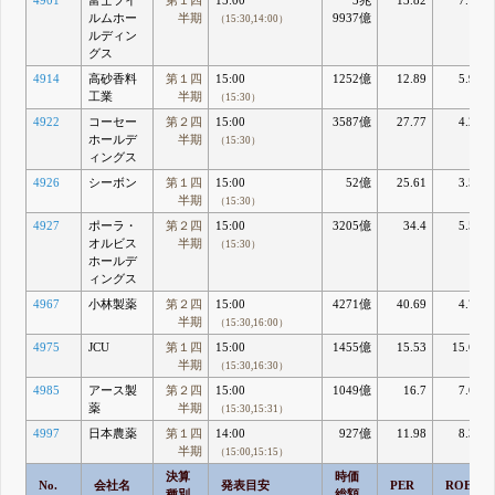
4901
富士フイ
第１四
15:00
3兆
13.82
7.18
ルムホー
半期
9937億
（15:30,14:00）
ルディン
グス
4914
高砂香料
第１四
15:00
1252億
12.89
5.98
工業
半期
（15:30）
4922
コーセー
第２四
15:00
3587億
27.77
4.25
ホールデ
半期
（15:30）
ィングス
4926
シーボン
第１四
15:00
52億
25.61
3.56
半期
（15:30）
4927
ポーラ・
第２四
15:00
3205億
34.4
5.57
オルビス
半期
（15:30）
ホールデ
ィングス
4967
小林製薬
第２四
15:00
4271億
40.69
4.79
半期
（15:30,16:00）
4975
JCU
第１四
15:00
1455億
15.53
15.69
半期
（15:30,16:30）
4985
アース製
第２四
15:00
1049億
16.7
7.65
薬
半期
（15:30,15:31）
4997
日本農薬
第１四
14:00
927億
11.98
8.37
半期
（15:00,15:15）
決算
時価
No.
会社名
発表目安
PER
ROE
種別
総額