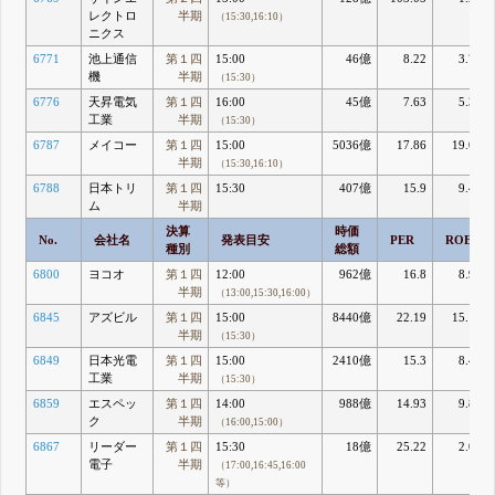
レクトロ
半期
（15:30,16:10）
ニクス
6771
池上通信
第１四
15:00
46億
8.22
3.76
機
半期
（15:30）
6776
天昇電気
第１四
16:00
45億
7.63
5.33
工業
半期
（15:30）
6787
メイコー
第１四
15:00
5036億
17.86
19.02
半期
（15:30,16:10）
6788
日本トリ
第１四
15:30
407億
15.9
9.47
ム
半期
決算
時価
No.
会社名
発表目安
PER
ROE
種別
総額
6800
ヨコオ
第１四
12:00
962億
16.8
8.97
半期
（13:00,15:30,16:00）
6845
アズビル
第１四
15:00
8440億
22.19
15.12
半期
（15:30）
6849
日本光電
第１四
15:00
2410億
15.3
8.47
工業
半期
（15:30）
6859
エスペッ
第１四
14:00
988億
14.93
9.84
ク
半期
（16:00,15:00）
6867
リーダー
第１四
15:30
18億
25.22
2.03
電子
半期
（17:00,16:45,16:00
等）