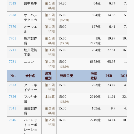
7619
田中商事
第１四
14:20
84億
6.74
7.22
半期
7628
オーハシ
第１四
15:00
304億
14.38
5.11
テクニカ
半期
（15:30）
7670
オーウエ
第１四
15:00
127億
6.41
7.97
ル
半期
7701
島津製作
第１四
15:00
1兆
19.97
10.26
所
半期
2073億
（15:30）
7711
助川電気
第３四
15:00
264億
27.51
16.16
工業
半期
7731
ニコン
第１四
15:00
6678億
65.95
1.69
半期
（15:30）
決算
時価
No.
会社名
発表目安
PER
ROE
種別
総額
7823
アートネ
第１四
15:30
293億
23.02
4.43
イチャー
半期
7826
フルヤ金
本決算
15:00
2010億
11.01
22.59
属
（15:30）
7841
遠藤製作
第２四
15:30
103億
9.7
4.31
所
半期
7846
パイロッ
第２四
16:00
2249億
14.04
10.33
トコーポ
半期
レーショ