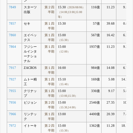
ン
7849
スターツ
第２四
15:30
116億
11.23
9.54
（2026/08/06）
出版
半期
（14:00,13:00,15:00
等）
7857
セキ
第１四
15:30
57億
39.68
0.81
半期
7860
エイベッ
第１四
15:00
567億
16.42
6.27
クス
半期
（15:30）
7864
フジシー
第１四
15:00
1937億
11.23
9.29
ルインタ
半期
（12:00）
ーナショ
ナル
7917
ZACROS
第１四
16:00
984億
14.08
6.76
半期
7927
ムトー精
第１四
15:10
169億
5.08
14.24
工
半期
（15:40）
7955
クリナッ
第１四
15:00
336億
9.17
5.88
プ
半期
（13:00,15:30）
7956
ピジョン
第２四
15:00
2546億
27.35
10.7
半期
（15:30,14:00）
7966
リンテッ
第１四
13:00
4400億
20.39
7.49
ク
半期
7972
イトーキ
第２四
15:00
1362億
11.28
18.11
半期
（15:30）