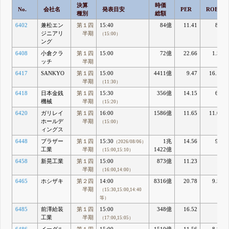
決算
時価
No.
会社名
発表目安
PER
ROE
種別
総額
6402
兼松エン
第１四
15:40
84億
11.41
8.4
ジニアリ
半期
（15:00）
ング
6408
小倉クラ
第１四
15:00
72億
22.66
1.52
ッチ
半期
6417
SANKYO
第１四
15:00
4411億
9.47
16.15
半期
（11:30）
6418
日本金銭
第１四
15:30
356億
14.15
6.2
機械
半期
（15:20）
6420
ガリレイ
第１四
16:00
1586億
11.65
11.02
ホールデ
半期
（15:00）
ィングス
6448
ブラザー
第１四
15:30
1兆
14.56
9.6
（2026/08/06）
工業
半期
1422億
（15:00,15:10）
6458
新晃工業
第１四
15:00
873億
11.23
11
半期
（16:00,14:00）
6465
ホシザキ
第２四
14:00
8316億
20.78
9.58
半期
（15:30,15:00,14:40
等）
6485
前澤給装
第１四
15:00
348億
16.52
5
工業
半期
（17:00,15:05）