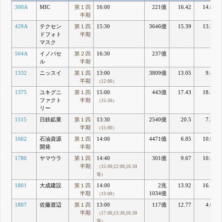
300A
MIC
第１四
16:00
221億
16.42
14.85
半期
429A
テクセン
第１四
15:30
3646億
15.39
13.35
ドフォト
半期
マスク
504A
イノバセ
第２四
16:30
237億
ル
半期
1332
ニッスイ
第１四
13:00
3809億
13.05
9.49
半期
（12:00）
1375
ユキグニ
第１四
15:00
443億
17.43
18.52
ファクト
半期
（15:30）
リー
1515
日鉄鉱業
第１四
13:30
2540億
20.5
7.59
半期
（15:00）
1662
石油資源
第１四
14:00
4471億
6.85
10.99
開発
半期
1780
ヤマウラ
第１四
14:40
301億
9.67
10.52
半期
（15:00,12:00,16:30
等）
1801
大成建設
第１四
14:00
2兆
13.92
16.18
半期
1034億
（13:00）
1807
佐藤渡辺
第１四
13:00
117億
12.77
4.08
半期
（17:00,13:30,16:30
等）