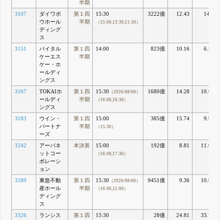
半期
3107
ダイワボ
第１四
15:30
3222億
12.43
14.9
ウホール
半期
（15:00,13:30,11:30）
ディング
ス
3151
バイタル
第１四
14:00
823億
10.16
6.56
ケーエス
半期
ケー・ホ
ールディ
ングス
3167
TOKAIホ
第１四
15:30
1680億
14.28
10.65
（2026/08/06）
ールディ
半期
（16:00,16:30）
ングス
3183
ウイン・
第１四
15:00
385億
15.74
9.95
パートナ
半期
（15:30）
ーズ
3242
アーバネ
本決算
15:00
192億
8.81
11.03
ットコー
（16:00,17:30）
ポレーシ
ョン
3289
東急不動
第１四
15:30
9451億
9.36
10.98
（2026/08/06）
産ホール
半期
（16:00,15:00）
ディング
ス
3326
ランシス
第１四
15:30
28億
24.81
33.73