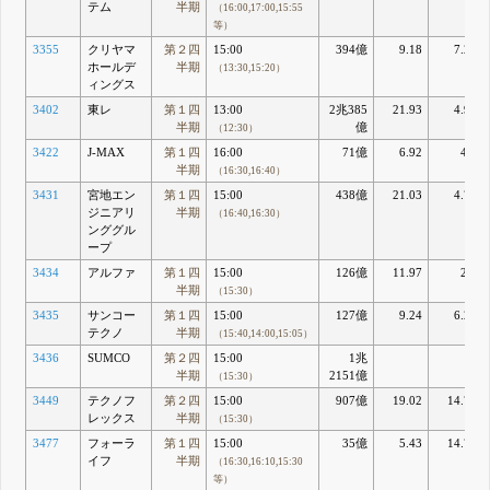
テム
半期
（16:00,17:00,15:55
等）
3355
クリヤマ
第２四
15:00
394億
9.18
7.23
ホールデ
半期
（13:30,15:20）
ィングス
3402
東レ
第１四
13:00
2兆385
21.93
4.95
半期
億
（12:30）
3422
J-MAX
第１四
16:00
71億
6.92
4.9
半期
（16:30,16:40）
3431
宮地エン
第１四
15:00
438億
21.03
4.79
ジニアリ
半期
（16:40,16:30）
ンググル
ープ
3434
アルファ
第１四
15:00
126億
11.97
2.6
半期
（15:30）
3435
サンコー
第１四
15:00
127億
9.24
6.24
テクノ
半期
（15:40,14:00,15:05）
3436
SUMCO
第２四
15:00
1兆
半期
2151億
（15:30）
3449
テクノフ
第２四
15:00
907億
19.02
14.74
レックス
半期
（15:30）
3477
フォーラ
第１四
15:00
35億
5.43
14.77
イフ
半期
（16:30,16:10,15:30
等）