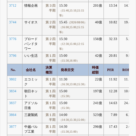
3712
情報企画
第３四
15:30
201億
13.54
14.73
半期
（15:40,15:10,15:15
等）
3744
サイオス
第２四
15:45
40億
10.82
19.47
（2026/08/06）
半期
（16:00,15:00,15:15
等）
3776
ブロード
第２四
15:30
156億
32.33
5.25
バンドタ
半期
（12:30,15:00,12:15
ワー
等）
3796
いい生活
第１四
15:00
42億
20.81
9.99
半期
（15:30,16:00）
決算
時価
No.
会社名
発表目安
PER
ROE
種別
総額
3802
エコミッ
第１四
11:30
22億
11.92
11.17
ク
半期
（16:30,13:00,15:30）
3834
朝日ネッ
第１四
15:00
197億
12.28
10.07
ト
半期
（15:30）
3837
アドソル
第１四
15:00
241億
14.63
24.41
日進
半期
（15:30）
3864
三菱製紙
第１四
14:00
523億
7.89
6.28
半期
（14:30,15:30,15:00）
3877
中越パル
第１四
14:30
296億
17.43
2.64
プ工業
半期
（15:30,15:00）