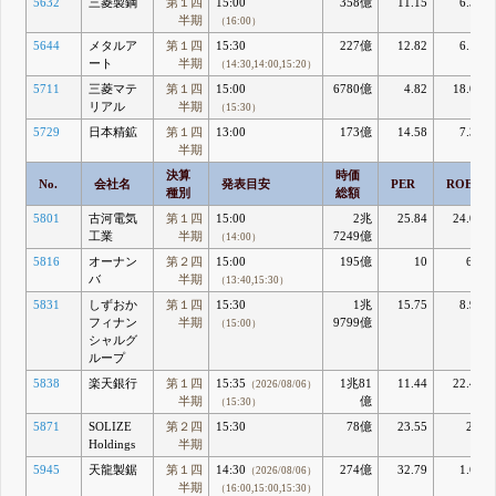
5632
三菱製鋼
第１四
15:00
358億
11.15
6.36
半期
（16:00）
5644
メタルア
第１四
15:30
227億
12.82
6.17
ート
半期
（14:30,14:00,15:20）
5711
三菱マテ
第１四
15:00
6780億
4.82
18.06
リアル
半期
（15:30）
5729
日本精鉱
第１四
13:00
173億
14.58
7.35
半期
決算
時価
No.
会社名
発表目安
PER
ROE
種別
総額
5801
古河電気
第１四
15:00
2兆
25.84
24.03
工業
半期
7249億
（14:00）
5816
オーナン
第２四
15:00
195億
10
6.4
バ
半期
（13:40,15:30）
5831
しずおか
第１四
15:30
1兆
15.75
8.99
フィナン
半期
9799億
（15:00）
シャルグ
ループ
5838
楽天銀行
第１四
15:35
1兆81
11.44
22.44
（2026/08/06）
半期
億
（15:30）
5871
SOLIZE
第２四
15:30
78億
23.55
2.7
Holdings
半期
5945
天龍製鋸
第１四
14:30
274億
32.79
1.69
（2026/08/06）
半期
（16:00,15:00,15:30）