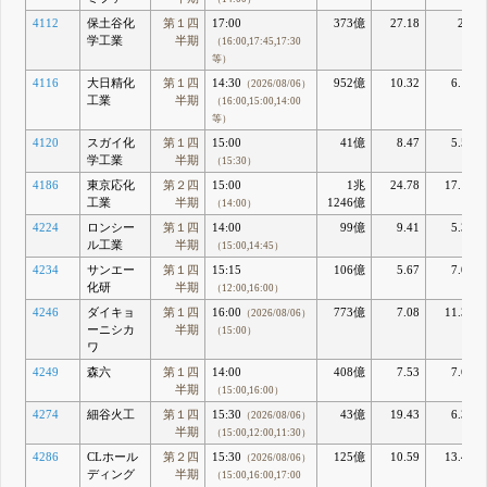
4112
保土谷化
第１四
17:00
373億
27.18
2.4
学工業
半期
（16:00,17:45,17:30
等）
4116
大日精化
第１四
14:30
952億
10.32
6.19
（2026/08/06）
工業
半期
（16:00,15:00,14:00
等）
4120
スガイ化
第１四
15:00
41億
8.47
5.51
学工業
半期
（15:30）
4186
東京応化
第２四
15:00
1兆
24.78
17.18
工業
半期
1246億
（14:00）
4224
ロンシー
第１四
14:00
99億
9.41
5.32
ル工業
半期
（15:00,14:45）
4234
サンエー
第１四
15:15
106億
5.67
7.02
化研
半期
（12:00,16:00）
4246
ダイキョ
第１四
16:00
773億
7.08
11.32
（2026/08/06）
ーニシカ
半期
（15:00）
ワ
4249
森六
第１四
14:00
408億
7.53
7.68
半期
（15:00,16:00）
4274
細谷火工
第１四
15:30
43億
19.43
6.32
（2026/08/06）
半期
（15:00,12:00,11:30）
4286
CLホール
第２四
15:30
125億
10.59
13.42
（2026/08/06）
ディング
半期
（15:00,16:00,17:00