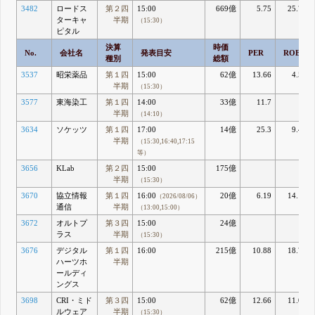
3482
ロードス
第２四
15:00
669億
5.75
25.72
ターキャ
半期
（15:30）
ピタル
決算
時価
No.
会社名
発表目安
PER
ROE
種別
総額
3537
昭栄薬品
第１四
15:00
62億
13.66
4.54
半期
（15:30）
3577
東海染工
第１四
14:00
33億
11.7
3
半期
（14:10）
3634
ソケッツ
第１四
17:00
14億
25.3
9.49
半期
（15:30,16:40,17:15
等）
3656
KLab
第２四
15:00
175億
半期
（15:30）
3670
協立情報
第１四
16:00
20億
6.19
14.11
（2026/08/06）
通信
半期
（13:00,15:00）
3672
オルトプ
第３四
15:00
24億
ラス
半期
（15:30）
3676
デジタル
第１四
16:00
215億
10.88
18.75
ハーツホ
半期
ールディ
ングス
3698
CRI・ミド
第３四
15:00
62億
12.66
11.06
ルウェア
半期
（15:30）