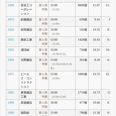
1808
長谷工コ
第１四
15:00
8069億
11.07
11.58
ーポレー
半期
（15:30）
ション
1815
鉄建建設
第１四
16:00
638億
9.43
8.3
半期
（14:00）
1826
佐田建設
第１四
14:00
145億
14.35
8.37
半期
（15:00）
1835
東鉄工業
第１四
13:00
1420億
10.43
9.93
半期
（15:30）
1852
淺沼組
第１四
15:00
736億
14.21
10.68
半期
（15:30,15:15）
1866
北野建設
第１四
15:00
301億
8.28
6.59
半期
（15:30,14:00,13:30
等）
1871
ピーエ
第１四
15:00
1085億
13.72
12.13
ス・コン
半期
（14:00）
ストラク
ション
1885
東亜建設
第１四
16:00
1770億
10.73
12.5
工業
半期
（13:00,15:00）
1888
若築建設
第１四
16:00
477億
10.66
8.29
半期
1899
福田組
第２四
15:00
798億
11.38
6.91