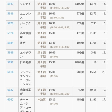
5947
リンナイ
第１四
15:00
5100億
13.75
8.29
半期
（14:00,15:10,15:20）
5949
ユニプレ
第１四
16:00
578億
12.73
3.42
ス
半期
（15:00,15:30）
5970
ジーテク
第１四
16:30
977億
7.33
5.71
ト
半期
（16:50,16:40,16:35）
5976
高周波熱
第１四
15:30
478億
21.35
3.83
錬
半期
5984
兼房
第１四
13:40
107億
11.65
2.83
半期
（13:50,14:10,14:00）
5989
エイチワ
第１四
16:00
402億
3.61
13.42
ン
半期
（14:00）
5991
日本発條
第１四
15:30
8209億
16
9.92
半期
6016
ジャパン
第１四
15:00
782億
15.58
26.11
エンジン
半期
（15:30）
コーポレ
ーション
6022
赤阪鐵工
第１四
14:00
40億
39.15
0.86
所
半期
（15:00,15:30,16:00）
6062
チャー
本決算
15:10
484億
11.93
17.63
ム・ケ
（14:30）
ア・コー
ポレーシ