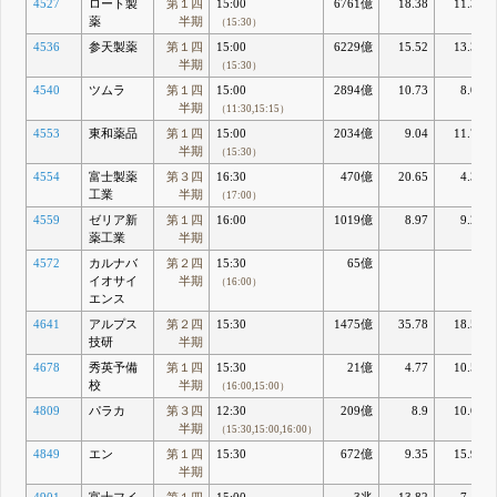
4527
ロート製
第１四
15:00
6761億
18.38
11.39
薬
半期
（15:30）
4536
参天製薬
第１四
15:00
6229億
15.52
13.32
半期
（15:30）
4540
ツムラ
第１四
15:00
2894億
10.73
8.02
半期
（11:30,15:15）
4553
東和薬品
第１四
15:00
2034億
9.04
11.78
半期
（15:30）
4554
富士製薬
第３四
16:30
470億
20.65
4.32
工業
半期
（17:00）
4559
ゼリア新
第１四
16:00
1019億
8.97
9.26
薬工業
半期
4572
カルナバ
第２四
15:30
65億
イオサイ
半期
（16:00）
エンス
4641
アルプス
第２四
15:30
1475億
35.78
18.52
技研
半期
4678
秀英予備
第１四
15:30
21億
4.77
10.57
校
半期
（16:00,15:00）
4809
パラカ
第３四
12:30
209億
8.9
10.65
半期
（15:30,15:00,16:00）
4849
エン
第１四
15:30
672億
9.35
15.94
半期