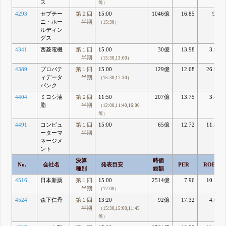
ス
等）
4293
セプテー
第２四
15:00
1046億
16.85
9.2
ニ・ホー
半期
（15:30）
ルディン
グス
4341
西菱電機
第１四
15:00
30億
13.98
3.95
半期
（15:30,13:00）
4389
プロパテ
第１四
15:00
129億
12.68
26.92
ィデータ
半期
（15:30,17:30）
バンク
4404
ミヨシ油
第２四
11:50
207億
13.75
3.43
脂
半期
（12:00,11:40,16:00
等）
4491
コンピュ
第１四
15:00
65億
12.72
11.89
ーターマ
半期
ネージメ
ント
決算
時価
No.
会社名
発表目安
PER
ROE
種別
総額
4516
日本新薬
第１四
15:00
2514億
7.96
10.26
半期
（12:00）
4524
森下仁丹
第１四
13:20
92億
17.32
4.09
半期
（15:30,15:00,11:45
等）