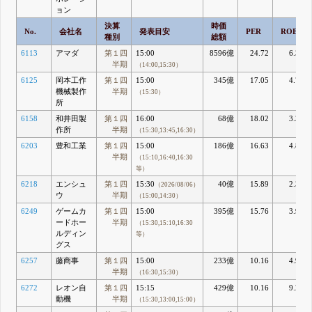
ョン
決算
時価
No.
会社名
発表目安
PER
ROE
種別
総額
6113
アマダ
第１四
15:00
8596億
24.72
6.36
半期
（14:00,15:30）
6125
岡本工作
第１四
15:00
345億
17.05
4.75
機械製作
半期
（15:30）
所
6158
和井田製
第１四
16:00
68億
18.02
3.34
作所
半期
（15:30,13:45,16:30）
6203
豊和工業
第１四
15:00
186億
16.63
4.83
半期
（15:10,16:40,16:30
等）
6218
エンシュ
第１四
15:30
40億
15.89
2.33
（2026/08/06）
ウ
半期
（15:00,14:30）
6249
ゲームカ
第１四
15:00
395億
15.76
3.97
ードホー
半期
（15:30,15:10,16:30
ルディン
等）
グス
6257
藤商事
第１四
15:00
233億
10.16
4.97
半期
（16:30,15:30）
6272
レオン自
第１四
15:15
429億
10.16
9.25
動機
半期
（15:30,13:00,15:00）