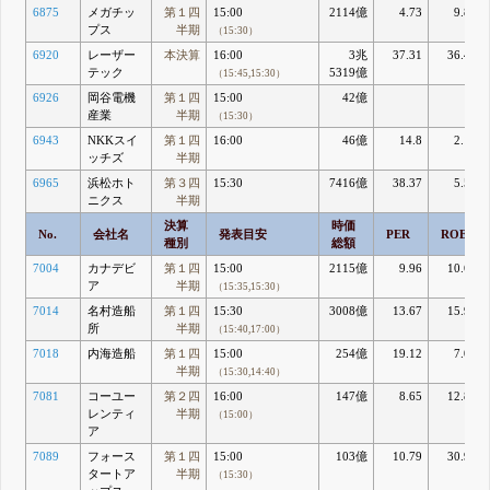
6875
メガチッ
第１四
15:00
2114億
4.73
9.82
プス
半期
（15:30）
6920
レーザー
本決算
16:00
3兆
37.31
36.46
テック
5319億
（15:45,15:30）
6926
岡谷電機
第１四
15:00
42億
産業
半期
（15:30）
6943
NKKスイ
第１四
16:00
46億
14.8
2.18
ッチズ
半期
6965
浜松ホト
第３四
15:30
7416億
38.37
5.52
ニクス
半期
決算
時価
No.
会社名
発表目安
PER
ROE
種別
総額
7004
カナデビ
第１四
15:00
2115億
9.96
10.69
ア
半期
（15:35,15:30）
7014
名村造船
第１四
15:30
3008億
13.67
15.96
所
半期
（15:40,17:00）
7018
内海造船
第１四
15:00
254億
19.12
7.01
半期
（15:30,14:40）
7081
コーユー
第２四
16:00
147億
8.65
12.87
レンティ
半期
（15:00）
ア
7089
フォース
第１四
15:00
103億
10.79
30.97
タートア
半期
（15:30）