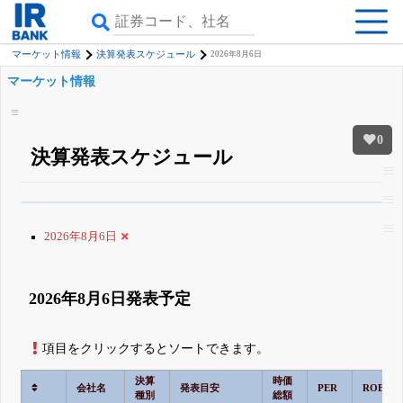
マーケット情報
決算発表スケジュール
2026年8月6日
マーケット情報
0
決算発表スケジュール
β版IRBANKでは、
8月24日まで完全無料
銘柄スクリーニング
がさらに詳し
くできる
無料でβ版をはじめる
2026年8月6日
登録すると永久30%OFFと米株版の先行利用も付きます
2026年8月6日発表予定
項目をクリックするとソートできます。
決算
時価
会社名
発表目安
PER
ROE
種別
総額