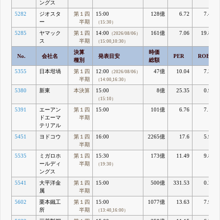
ングス
5282
ジオスタ
第１四
15:00
128億
6.72
7.48
ー
半期
（15:30）
5285
ヤマック
第１四
14:00
161億
7.06
19.86
（2026/08/06）
ス
半期
（15:00,10:30）
決算
時価
No.
会社名
発表目安
PER
ROE
種別
総額
5355
日本坩堝
第１四
12:00
47億
10.04
7.31
（2026/08/06）
半期
（14:00,16:30）
5380
新東
本決算
15:00
8億
25.35
0.97
（15:10）
5391
エーアン
第１四
15:00
101億
6.76
7.13
ドエーマ
半期
テリアル
5451
ヨドコウ
第１四
16:00
2265億
17.6
5.98
半期
5535
ミガロホ
第１四
15:30
173億
11.49
9.82
ールディ
半期
（19:30）
ングス
5541
大平洋金
第１四
15:00
500億
331.53
0.22
属
半期
5602
栗本鐵工
第１四
15:00
1077億
13.63
7.93
所
半期
（13:40,16:00）