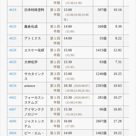
半期
（15:30,11:40）
4619
日本特殊塗料
第１四
13:00
597億
10.16
8.7
半期
（15:00,16:00,14:00
等）
4620
藤倉化成
第１四
14:00
268億
9.39
5.1
半期
（15:00）
4625
アトミクス
第１四
14:00
55億
8.22
4.4
半期
4628
エスケー化研
第１四
15:00
1415億
12.82
5.3
半期
（15:30）
4629
大伸化学
第１四
15:30
93億
7.31
7.1
半期
（15:45）
4633
サカタインク
第２四
15:00
1240億
10.25
9.3
ス
半期
（13:30）
4634
artience
第２四
16:30
2393億
10.63
7.4
（2026/08/07）
半期
（16:00,15:00,16:50）
4662
フォーカスシ
第１四
15:30
281億
10.27
16.7
（2026/08/07）
ステムズ
半期
（15:00,14:00）
4667
アイサンテク
第１四
15:30
96億
16.85
8.7
ノロジー
半期
（15:20,15:00）
4686
ジャストシス
第１四
16:00
2607億
17.28
12.7
テム
半期
（17:30）
4694
ビー・エム・
第１四
14:00
1462億
19.22
5.5