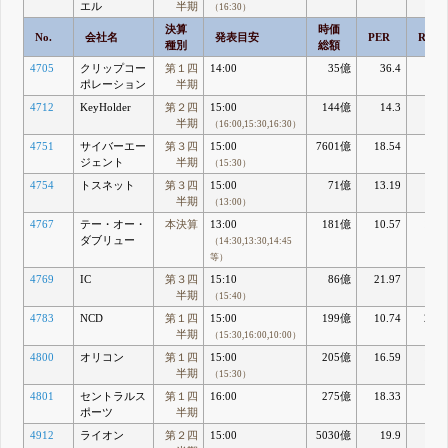
エル
半期
（16:30）
決算
時価
No.
会社名
発表目安
PER
ROE
種別
総額
4705
クリップコー
第１四
14:00
35億
36.4
1.
ポレーション
半期
4712
KeyHolder
第２四
15:00
144億
14.3
4.3
半期
（16:00,15:30,16:30）
4751
サイバーエー
第３四
15:00
7601億
18.54
2
ジェント
半期
（15:30）
4754
トスネット
第３四
15:00
71億
13.19
6.3
半期
（13:00）
4767
テー・オー・
本決算
13:00
181億
10.57
13.3
ダブリュー
（14:30,13:30,14:45
等）
4769
IC
第３四
15:10
86億
21.97
5.8
半期
（15:40）
4783
NCD
第１四
15:00
199億
10.74
22.7
半期
（15:30,16:00,10:00）
4800
オリコン
第１四
15:00
205億
16.59
18.6
半期
（15:30）
4801
セントラルス
第１四
16:00
275億
18.33
5.5
ポーツ
半期
4912
ライオン
第２四
15:00
5030億
19.9
7.5