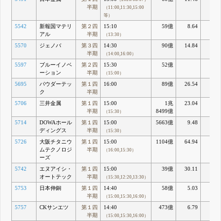
半期
（11:00,11:30,15:00
等）
5542
新報国マテリ
第２四
15:10
59億
8.64
10.7
アル
半期
（13:30）
5570
ジェノバ
第３四
14:30
90億
14.84
14.8
半期
（14:00,16:00）
5597
ブルーイノベ
第２四
15:30
52億
ーション
半期
（15:00）
5695
パウダーテッ
第１四
16:00
89億
26.54
2.6
ク
半期
5706
三井金属
第１四
15:00
1兆
23.04
18.9
半期
8499億
（15:30）
5714
DOWAホール
第１四
15:00
5663億
9.48
12.3
ディングス
半期
（15:30）
5726
大阪チタニウ
第１四
15:00
1104億
64.94
3.8
ムテクノロジ
半期
（16:00,15:30）
ーズ
5742
エヌアイシ・
第１四
15:00
39億
30.11
4.0
オートテック
半期
（15:30,12:20,13:30）
5753
日本伸銅
第１四
14:40
58億
5.03
8.0
半期
（15:00,15:30,16:00）
5757
CKサンエツ
第１四
14:40
473億
6.79
11.
半期
（15:00,15:30,16:00）