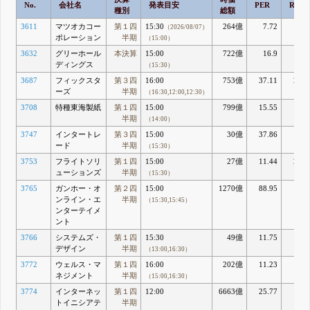
No.
会社名
発表目安
PER
ROE
種別
総額
3611
マツオカコー
第１四
15:30
264億
7.72
8.5
（2026/08/07）
ポレーション
半期
（15:00）
3632
グリーホール
本決算
15:00
722億
16.9
4.2
ディングス
（15:30）
3687
フィックスタ
第３四
16:00
753億
37.11
21.4
ーズ
半期
（16:30,12:00,12:30）
3708
特種東海製紙
第１四
15:00
799億
15.55
5.4
半期
（14:00）
3747
インタートレ
第３四
15:00
30億
37.86
6.6
ード
半期
（15:30）
3753
フライトソリ
第１四
15:00
27億
11.44
26.7
ューションズ
半期
（15:30）
3765
ガンホー・オ
第２四
15:00
1270億
88.95
1.1
ンライン・エ
半期
（15:30,15:45）
ンターテイメ
ント
3766
システムズ・
第１四
15:30
49億
11.75
8.8
デザイン
半期
（13:00,16:30）
3772
ウェルス・マ
第１四
16:00
202億
11.23
10.4
ネジメント
半期
（15:00,16:30）
3774
インターネッ
第１四
12:00
6663億
25.77
15.5
トイニシアテ
半期