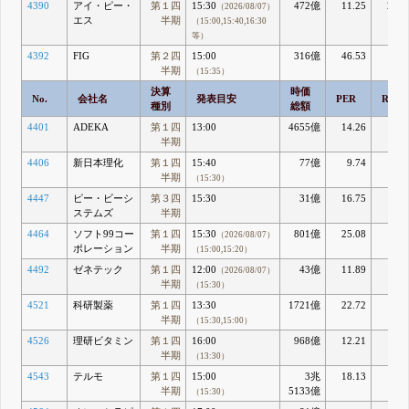
4390
アイ・ピー・
第１四
15:30
472億
11.25
20.8
（2026/08/07）
エス
半期
（15:00,15:40,16:30
等）
4392
FIG
第２四
15:00
316億
46.53
6.0
半期
（15:35）
決算
時価
No.
会社名
発表目安
PER
ROE
種別
総額
4401
ADEKA
第１四
13:00
4655億
14.26
9.9
半期
4406
新日本理化
第１四
15:40
77億
9.74
3.8
半期
（15:30）
4447
ピー・ビーシ
第３四
15:30
31億
16.75
15.7
ステムズ
半期
4464
ソフト99コー
第１四
15:30
801億
25.08
5.
（2026/08/07）
ポレーション
半期
（15:00,15:20）
4492
ゼネテック
第１四
12:00
43億
11.89
14.
（2026/08/07）
半期
（15:30）
4521
科研製薬
第１四
13:30
1721億
22.72
4.2
半期
（15:30,15:00）
4526
理研ビタミン
第１四
16:00
968億
12.21
8.8
半期
（13:30）
4543
テルモ
第１四
15:00
3兆
18.13
11.6
半期
5133億
（15:30）