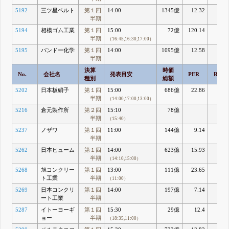
5192
三ツ星ベルト
第１四
14:00
1345億
12.32
9.6
半期
5194
相模ゴム工業
第１四
15:00
72億
120.14
0.
半期
（16:45,16:30,17:00）
5195
バンドー化学
第１四
14:00
1095億
12.58
8.5
半期
決算
時価
No.
会社名
発表目安
PER
ROE
種別
総額
5202
日本板硝子
第１四
15:00
686億
22.86
1.9
半期
（14:00,17:00,13:00）
5216
倉元製作所
第２四
15:10
78億
半期
（15:40）
5237
ノザワ
第１四
11:00
144億
9.14
7.1
半期
5262
日本ヒューム
第１四
14:00
623億
15.93
6.
半期
（14:10,15:00）
5268
旭コンクリー
第１四
13:00
111億
23.65
3.6
ト工業
半期
（11:00）
5269
日本コンクリ
第１四
14:00
197億
7.14
5.7
ート工業
半期
5287
イトーヨーギ
第１四
15:30
29億
12.4
5.0
ョー
半期
（18:35,11:00）