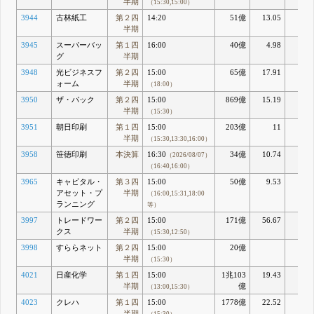
半期
（15:30,15:00）
3944
古林紙工
第２四
14:20
51億
13.05
2.3
半期
3945
スーパーバッ
第１四
16:00
40億
4.98
12.7
グ
半期
3948
光ビジネスフ
第２四
15:00
65億
17.91
3.5
ォーム
半期
（18:00）
3950
ザ・パック
第２四
15:00
869億
15.19
6.8
半期
（15:30）
3951
朝日印刷
第１四
15:00
203億
11
4.6
半期
（15:30,13:30,16:00）
3958
笹徳印刷
本決算
16:30
34億
10.74
2.9
（2026/08/07）
（16:40,16:00）
3965
キャピタル・
第３四
15:00
50億
9.53
13.
アセット・プ
半期
（16:00,15:31,18:00
ランニング
等）
3997
トレードワー
第２四
15:00
171億
56.67
11.
クス
半期
（15:30,12:50）
3998
すららネット
第２四
15:00
20億
半期
（15:30）
4021
日産化学
第１四
15:00
1兆103
19.43
20.
半期
億
（13:00,15:30）
4023
クレハ
第１四
15:00
1778億
22.52
4.4
半期