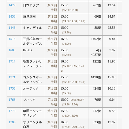
1429
日本アクア
第２四
15:00
267億
12.54
17.4
半期
（15:30,18:30）
1438
岐阜造園
第３四
15:30
69億
14.87
10.3
半期
（13:00,11:30,15:00）
1446
キャンディル
第３四
15:00
58億
25.56
6.4
半期
（15:30）
1518
三井松島ホー
第１四
16:00
1492億
9.84
14.8
ルディングス
半期
（14:00）
1605
INPEX
第２四
15:00
4兆
7.97
9.9
半期
4057億
（15:30）
1717
明豊ファシリ
第１四
16:00
122億
11.95
16.1
ティワークス
半期
（15:40,16:15,16:40
等）
1721
コムシスホー
第１四
15:00
6190億
15.95
9.5
ルディングス
半期
（16:00,15:30,14:30）
1736
オーテック
第１四
15:00
424億
10.13
14.2
半期
（15:30）
1768
ソネック
第１四
15:00
76億
9.04
8.0
（2026/08/07）
半期
（15:20,15:30）
1770
藤田エンジニ
第１四
15:00
212億
9.55
8.9
アリング
半期
（14:00,13:00）
1786
オリエンタル
第１四
16:00
533億
17.97
5.2
白石
半期
（17:00,15:00,15:30）