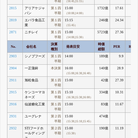
半期
（16:45,15:15）
2815
アリアケジャ
第１四
15:00
1732億
17.61
7.2
パン
半期
（10:00,14:00）
2819
エバラ食品工
第１四
15:15
246億
24.34
2.7
業
半期
（15:45）
2871
ニチレイ
第１四
15:00
5723億
27.36
7.0
半期
（14:00,15:30）
決算
時価
No.
会社名
発表目安
PER
ROE
種別
総額
2903
シノブフーズ
第１四
14:00
189億
9.9
11.4
半期
2904
一正蒲鉾
本決算
16:00
140億
28.9
3.2
（15:00,16:30,16:40）
2911
旭松食品
第１四
15:00
42億
27.39
1.
半期
2915
ケンコーマヨ
第１四
15:10
334億
10.31
6.8
ネーズ
半期
（16:30,15:30,16:00）
2916
仙波糖化工業
第１四
15:00
83億
11.67
5.6
半期
2931
ユーグレナ
第２四
15:00
474億
半期
（15:30,15:10,15:45）
2932
STIフードホ
第２四
15:00
190億
11.19
16.2
ールディング
半期
（15:30）