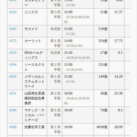
4242
タカギセイコ
第１四
15:00
53億
8.49
4.7
ー
半期
（15:30）
4243
ニックス
第３四
15:00
21億
11.37
3.9
半期
（15:30,14:00,13:00
等）
4263
サスメド
本決算
15:00
119億
（15:30）
4275
カーリット
第１四
14:00
554億
17.75
7.9
半期
（15:30,15:00）
4335
IPSホールデ
本決算
15:30
27億
9.5
14.8
ィングス
（18:30,16:15,16:00）
4344
ソースネクス
第２四
15:00
151億
ト
半期
（15:30,14:00）
4350
メディカルシ
第１四
15:00
149億
14.29
5.8
ステムネット
半期
（15:30）
ワーク
4351
山田再生系債
第２四
16:00
36億
25.38
4.5
権回収総合事
半期
（16:40,11:20,10:50
務所
等）
4360
マナック・ケ
第１四
16:00
70億
8.5
7.3
ミカル・パー
半期
トナーズ
4368
扶桑化学工業
第１四
16:00
4058億
20.99
15.6
半期