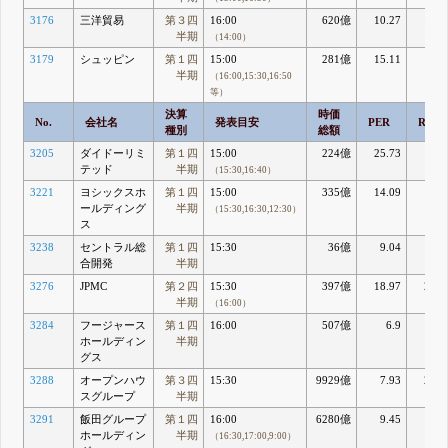
3176
三洋貿易
第３四
16:00
620億
10.27
10.7
半期
（14:00）
3179
シュッピン
第１四
15:00
281億
15.11
19.9
半期
（16:00,15:30,16:50
等）
決算
時価
No.
会社名
発表目安
PER
ROE
種別
総額
3205
ダイドーリミ
第１四
15:00
224億
25.73
8.8
テッド
半期
（15:30,16:40）
3221
ヨシックスホ
第１四
15:00
335億
14.09
17.3
ールディング
半期
（15:30,16:30,12:30）
ス
3238
セントラル総
第１四
15:30
36億
9.04
3.8
合開発
半期
3276
JPMC
第２四
15:30
397億
18.97
20.1
半期
（16:00）
3284
フージャース
第１四
16:00
507億
6.9
14.0
ホールディン
半期
グス
3288
オープンハウ
第３四
15:30
9929億
7.93
20.1
スグループ
半期
3291
飯田グループ
第１四
16:00
6280億
9.45
6.
ホールディン
半期
（16:30,17:00,9:00）