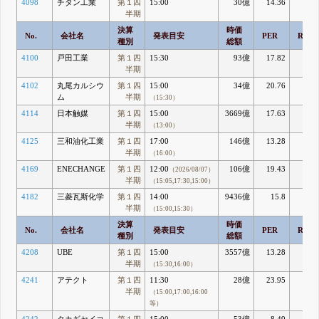
4098
チタン工業
第１四
15:00
30億
14.36
3.9
半期
決算
時価
No.
会社名
発表目安
PER
ROE
種別
総額
4100
戸田工業
第１四
15:30
93億
17.82
4.
半期
4102
丸尾カルシウ
第１四
15:00
34億
20.76
1.4
ム
半期
（15:30）
4114
日本触媒
第１四
15:00
3669億
17.63
5.
半期
（13:00）
4125
三和油化工業
第１四
17:00
146億
13.28
7.9
半期
（16:00）
4169
ENECHANGE
第１四
12:00
106億
19.43
11.4
（2026/08/07）
半期
（15:05,17:30,15:00）
4182
三菱瓦斯化学
第１四
14:00
9436億
15.8
8.2
半期
（15:00,15:30）
決算
時価
No.
会社名
発表目安
PER
ROE
種別
総額
4208
UBE
第１四
15:00
3557億
13.28
5.5
半期
（15:30,16:00）
4241
アテクト
第１四
11:30
28億
23.95
6.4
半期
（15:00,17:00,16:00
等）