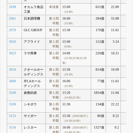
ス
2938
オカムラ食品
本決算
15:00
621億
22.89
13.7
工業
（14:00）
2961
日本調理機
第３四
16:00
284億
55.88
6.8
半期
（15:00）
2970
GLC GROUP
第２四
15:30
170億
11.61
22.1
半期
3020
アプライド
第１四
15:00
112億
5.24
15.3
半期
（9:00）
3023
ラサ商事
第１四
14:00
220億
10.21
8.5
半期
（15:30,15:00,15:20
等）
3034
クオールホー
第１四
15:30
814億
10.09
13.1
ルディングス
半期
（16:30）
3069
JFLAホール
第１四
16:00
77億
11.61
7.7
ディングス
半期
（15:00）
3106
倉敷紡績
第１四
13:20
1854億
11.66
10.9
半期
（14:00,13:30）
3109
シキボウ
第１四
11:30
134億
22.22
1.6
半期
3123
サイボー
第１四
15:30
86億
8.22
4.
（2026/08/07）
半期
（14:30,14:00）
3156
レスター
第１四
16:00
1327億
9.2
13.
（2026/08/07）
半期
（15:00,16:30）