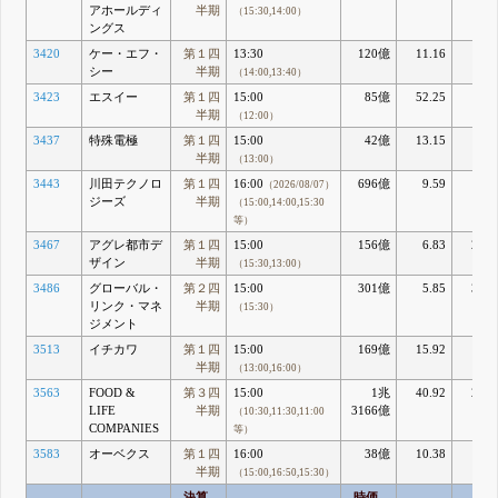
アホールディ
半期
（15:30,14:00）
ングス
3420
ケー・エフ・
第１四
13:30
120億
11.16
4.8
シー
半期
（14:00,13:40）
3423
エスイー
第１四
15:00
85億
52.25
1.5
半期
（12:00）
3437
特殊電極
第１四
15:00
42億
13.15
4.0
半期
（13:00）
3443
川田テクノロ
第１四
16:00
696億
9.59
7.2
（2026/08/07）
ジーズ
半期
（15:00,14:00,15:30
等）
3467
アグレ都市デ
第１四
15:00
156億
6.83
27.6
ザイン
半期
（15:30,13:00）
3486
グローバル・
第２四
15:00
301億
5.85
32.9
リンク・マネ
半期
（15:30）
ジメント
3513
イチカワ
第１四
15:00
169億
15.92
3.5
半期
（13:00,16:00）
3563
FOOD &
第３四
15:00
1兆
40.92
25.2
LIFE
半期
3166億
（10:30,11:30,11:00
COMPANIES
等）
3583
オーベクス
第１四
16:00
38億
10.38
4.5
半期
（15:00,16:50,15:30）
決算
時価