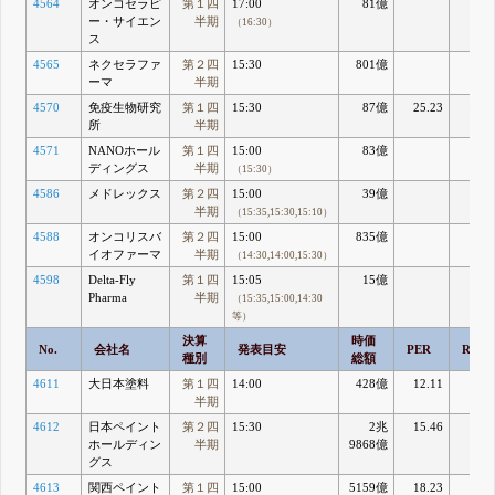
4564
オンコセラピ
第１四
17:00
81億
ー・サイエン
半期
（16:30）
ス
4565
ネクセラファ
第２四
15:30
801億
ーマ
半期
4570
免疫生物研究
第１四
15:30
87億
25.23
18.3
所
半期
4571
NANOホール
第１四
15:00
83億
ディングス
半期
（15:30）
4586
メドレックス
第２四
15:00
39億
半期
（15:35,15:30,15:10）
4588
オンコリスバ
第２四
15:00
835億
イオファーマ
半期
（14:30,14:00,15:30）
4598
Delta-Fly
第１四
15:05
15億
Pharma
半期
（15:35,15:00,14:30
等）
決算
時価
No.
会社名
発表目安
PER
ROE
種別
総額
4611
大日本塗料
第１四
14:00
428億
12.11
5.1
半期
4612
日本ペイント
第２四
15:30
2兆
15.46
9.4
ホールディン
半期
9868億
グス
4613
関西ペイント
第１四
15:00
5159億
18.23
9.3