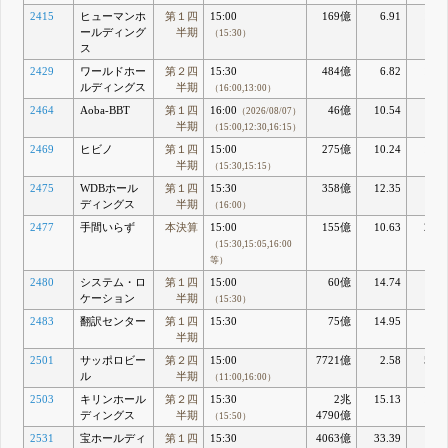
2415
ヒューマンホ
第１四
15:00
169億
6.91
12.6
ールディング
半期
（15:30）
ス
2429
ワールドホー
第２四
15:30
484億
6.82
14.2
ルディングス
半期
（16:00,13:00）
2464
Aoba‐BBT
第１四
16:00
46億
10.54
8.5
（2026/08/07）
半期
（15:00,12:30,16:15）
2469
ヒビノ
第１四
15:00
275億
10.24
18.6
半期
（15:30,15:15）
2475
WDBホール
第１四
15:30
358億
12.35
8.4
ディングス
半期
（16:00）
2477
手間いらず
本決算
15:00
155億
10.63
20.0
（15:30,15:05,16:00
等）
2480
システム・ロ
第１四
15:00
60億
14.74
9.9
ケーション
半期
（15:30）
2483
翻訳センター
第１四
15:30
75億
14.95
7.5
半期
2501
サッポロビー
第２四
15:00
7721億
2.58
57.7
ル
半期
（11:00,16:00）
2503
キリンホール
第２四
15:30
2兆
15.13
11.7
ディングス
半期
4790億
（15:50）
2531
宝ホールディ
第１四
15:30
4063億
33.39
4.5