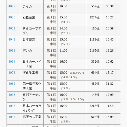
（15:30）
4027
テイカ
第１四
16:00
552億
30.38
2.9
半期
4028
石原産業
第１四
15:00
1274億
13.27
7.1
半期
（13:00）
4031
片倉コープア
第１四
14:00
105億
18.59
2.1
グリ
半期
（17:00）
4041
日本曹達
第１四
15:00
2189億
13.43
7.4
半期
（15:30）
4061
デンカ
第１四
11:00
3165億
19.26
5.1
半期
4064
日本カーバイ
第１四
16:00
332億
10.62
ド工業
半期
4078
堺化学工業
第１四
15:00
694億
15.17
5.3
（2026/08/07）
半期
（14:20,14:00）
4082
第一稀元素化
第１四
15:00
482億
31.82
3.8
学工業
半期
（15:30）
4093
東邦アセチレ
第１四
16:00
146億
12.09
6.2
ン
半期
（13:30,13:00,15:00）
4095
日本パーカラ
第１四
16:00
2266億
12.9
6.8
イジング
半期
4097
高圧ガス工業
第１四
15:00
606億
13.09
5.3
半期
（15:30）