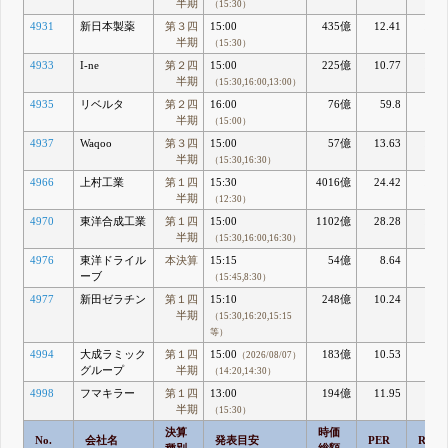
半期
（15:30）
4931
新日本製薬
第３四
15:00
435億
12.41
14.0
半期
（15:30）
4933
I-ne
第２四
15:00
225億
10.77
11.3
半期
（15:30,16:00,13:00）
4935
リベルタ
第２四
16:00
76億
59.8
8.4
半期
（15:00）
4937
Waqoo
第３四
15:00
57億
13.63
16.4
半期
（15:30,16:30）
4966
上村工業
第１四
15:30
4016億
24.42
12.6
半期
（12:30）
4970
東洋合成工業
第１四
15:00
1102億
28.28
13.1
半期
（15:30,16:00,16:30）
4976
東洋ドライル
本決算
15:15
54億
8.64
5.5
ーブ
（15:45,8:30）
4977
新田ゼラチン
第１四
15:10
248億
10.24
9.5
半期
（15:30,16:20,15:15
等）
4994
大成ラミック
第１四
15:00
183億
10.53
5.5
（2026/08/07）
グループ
半期
（14:20,14:30）
4998
フマキラー
第１四
13:00
194億
11.95
5.9
半期
（15:30）
決算
時価
No.
会社名
発表目安
PER
ROE