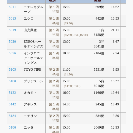
種別
総額
5011
ニチレキグル
第１四
15:00
699億
14.62
5.4
ープ
半期
5013
ユシロ
第１四
15:00
442億
10.53
8.0
半期
（15:30）
5019
出光興産
第１四
15:00
1兆
21.11
4.5
半期
6158億
（15:30,15:35,16:00）
5020
ENEOSホー
第１四
13:00
3兆
8.67
11.0
ルディングス
半期
6541億
5076
インフロニ
第１四
10:00
7184億
7.74
12.9
ア・ホールデ
半期
ィングス
5105
TOYO TIRE
第２四
11:00
5551億
8.95
11.2
半期
（11:30）
5108
ブリヂストン
第２四
15:00
5兆
15.37
8.9
半期
6016億
（14:30,13:30）
5122
オカモト
第１四
16:00
1166億
19.64
5.2
半期
5142
アキレス
第１四
14:00
245億
10.49
4.9
半期
5184
ニチリン
第２四
15:00
584億
9.56
8.9
半期
5186
ニッタ
第１四
15:00
2069億
12.93
8.
半期