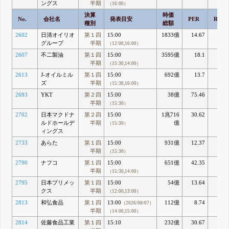
ングス
半期
（16:00）
決算
時価
No.
会社名
発表目安
PER
ROE
種別
総額
2602
日清オイリオ
第１四
15:00
1833億
14.67
5.6
グループ
半期
（12:00,16:00）
2607
不二製油
第１四
15:00
3595億
18.1
7.8
半期
（15:30,14:00）
2613
J-オイルミル
第１四
15:00
692億
13.7
4.5
ズ
半期
（15:30,16:00）
2693
YKT
第２四
15:00
38億
75.46
0.6
半期
（15:30）
2702
日本マクドナ
第２四
15:00
1兆716
30.62
11.9
ルドホールデ
半期
億
（15:30）
ィングス
2733
あらた
第１四
15:00
931億
12.37
5.6
半期
（15:30）
2790
ナフコ
第１四
15:00
651億
42.35
0.8
半期
（15:30,14:00）
2795
日本プリメッ
第１四
15:00
54億
13.64
4.3
クス
半期
（12:00,13:00）
2813
和弘食品
第１四
13:00
112億
8.74
10.
（2026/08/07）
半期
（14:00,15:00）
2814
佐藤食品工業
第１四
15:10
232億
30.67
1.7