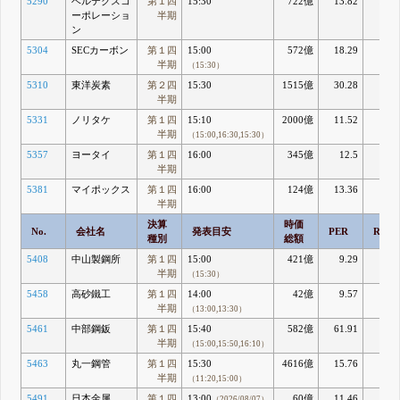
5290
ベルテクスコ
第１四
15:30
722億
13.82
10.8
ーポレーショ
半期
ン
5304
SECカーボン
第１四
15:00
572億
18.29
3.8
半期
（15:30）
5310
東洋炭素
第２四
15:30
1515億
30.28
5.1
半期
5331
ノリタケ
第１四
15:10
2000億
11.52
9.4
半期
（15:00,16:30,15:30）
5357
ヨータイ
第１四
16:00
345億
12.5
7.
半期
5381
マイポックス
第１四
16:00
124億
13.36
9.
半期
決算
時価
No.
会社名
発表目安
PER
ROE
種別
総額
5408
中山製鋼所
第１四
15:00
421億
9.29
3.5
半期
（15:30）
5458
高砂鐵工
第１四
14:00
42億
9.57
8.7
半期
（13:00,13:30）
5461
中部鋼鈑
第１四
15:40
582億
61.91
1.2
半期
（15:00,15:50,16:10）
5463
丸一鋼管
第１四
15:30
4616億
15.76
7.3
半期
（11:20,15:00）
5491
日本金属
第１四
13:00
60億
11.46
1.7
（2026/08/07）