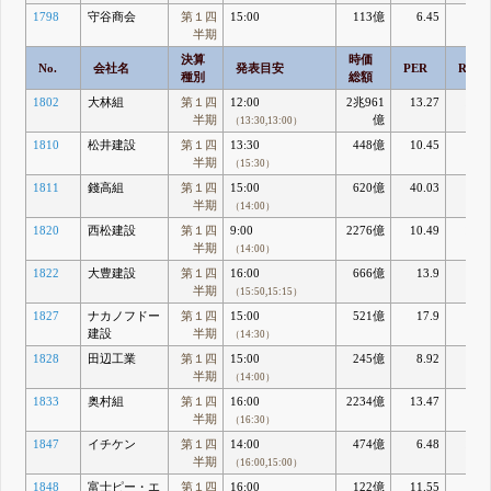
1798
守谷商会
第１四
15:00
113億
6.45
9.0
半期
決算
時価
No.
会社名
発表目安
PER
ROE
種別
総額
1802
大林組
第１四
12:00
2兆961
13.27
12.6
半期
億
（13:30,13:00）
1810
松井建設
第１四
13:30
448億
10.45
6.9
半期
（15:30）
1811
錢高組
第１四
15:00
620億
40.03
1.2
半期
（14:00）
1820
西松建設
第１四
9:00
2276億
10.49
10.6
半期
（14:00）
1822
大豊建設
第１四
16:00
666億
13.9
6.8
半期
（15:50,15:15）
1827
ナカノフドー
第１四
15:00
521億
17.9
5.8
建設
半期
（14:30）
1828
田辺工業
第１四
15:00
245億
8.92
9.7
半期
（14:00）
1833
奥村組
第１四
16:00
2234億
13.47
8.0
半期
（16:30）
1847
イチケン
第１四
14:00
474億
6.48
17.8
半期
（16:00,15:00）
1848
富士ピー・エ
第１四
16:00
122億
11.55
7.6