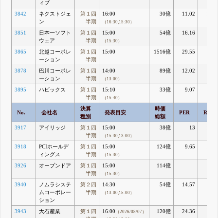
ィブ
3842
ネクストジェ
第１四
16:00
30億
11.02
11.1
ン
半期
（16:30,15:30）
3851
日本一ソフト
第１四
15:00
54億
16.16
4.2
ウェア
半期
（15:30）
3865
北越コーポレ
第１四
15:00
1516億
29.55
ーション
半期
3878
巴川コーポレ
第１四
14:00
89億
12.02
3.7
ーション
半期
（13:00）
3895
ハビックス
第１四
15:10
33億
9.07
4.5
半期
（15:40）
決算
時価
No.
会社名
発表目安
PER
ROE
種別
総額
3917
アイリッジ
第１四
15:00
38億
13
10.3
半期
（15:30,13:00）
3918
PCIホールデ
第１四
15:00
124億
9.65
13.3
ィングス
半期
（15:30）
3926
オープンドア
第１四
15:00
114億
半期
（15:30）
3940
ノムラシステ
第２四
14:30
54億
14.57
10.4
ムコーポレー
半期
（13:00,15:00）
ション
3943
大石産業
第１四
16:00
120億
24.36
2.1
（2026/08/07）