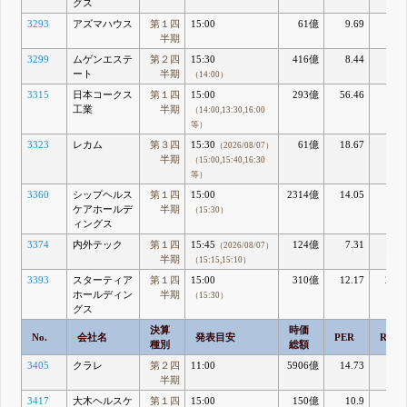
グス
3293
アズマハウス
第１四
15:00
61億
9.69
3.6
半期
3299
ムゲンエステ
第２四
15:30
416億
8.44
13.
ート
半期
（14:00）
3315
日本コークス
第１四
15:00
293億
56.46
1.4
工業
半期
（14:00,13:30,16:00
等）
3323
レカム
第３四
15:30
61億
18.67
5.4
（2026/08/07）
半期
（15:00,15:40,16:30
等）
3360
シップヘルス
第１四
15:00
2314億
14.05
10.
ケアホールデ
半期
（15:30）
ィングス
3374
内外テック
第１四
15:45
124億
7.31
12.7
（2026/08/07）
半期
（15:15,15:10）
3393
スターティア
第１四
15:00
310億
12.17
29.0
ホールディン
半期
（15:30）
グス
決算
時価
No.
会社名
発表目安
PER
ROE
種別
総額
3405
クラレ
第２四
11:00
5906億
14.73
5.2
半期
3417
大木ヘルスケ
第１四
15:00
150億
10.9
5.2