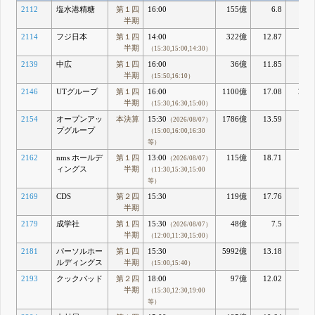
2112
塩水港精糖
第１四
16:00
155億
6.8
8.1
半期
2114
フジ日本
第１四
14:00
322億
12.87
8.9
半期
（15:30,15:00,14:30）
2139
中広
第１四
16:00
36億
11.85
14.0
半期
（15:50,16:10）
2146
UTグループ
第１四
16:00
1100億
17.08
24.3
半期
（15:30,16:30,15:00）
2154
オープンアッ
本決算
15:30
1786億
13.59
15.3
（2026/08/07）
プグループ
（15:00,16:00,16:30
等）
2162
nms ホールデ
第１四
13:00
115億
18.71
10.7
（2026/08/07）
ィングス
半期
（11:30,15:30,15:00
等）
2169
CDS
第２四
15:30
119億
17.76
7.4
半期
2179
成学社
第１四
15:30
48億
7.5
15.5
（2026/08/07）
半期
（12:00,11:30,15:00）
2181
パーソルホー
第１四
15:30
5992億
13.18
20.
ルディングス
半期
（15:00,15:40）
2193
クックパッド
第２四
18:00
97億
12.02
5.7
半期
（15:30,12:30,19:00
等）