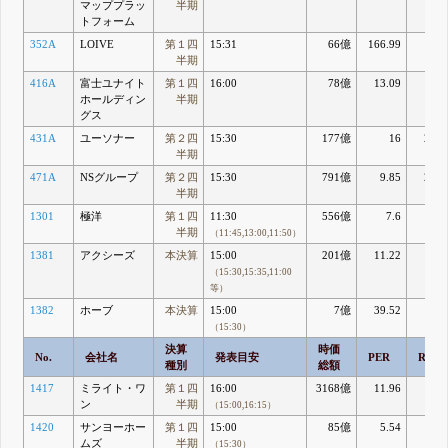
マッププラッ
半期
トフォーム
352A
LOIVE
第１四
15:31
66億
166.99
1.7
半期
416A
富士ユナイト
第１四
16:00
78億
13.09
5.8
ホールディン
半期
グス
431A
ユーソナー
第２四
15:30
177億
16
21.1
半期
471A
NSグループ
第２四
15:30
791億
9.85
29.2
半期
1301
極洋
第１四
11:30
556億
7.6
9.
半期
（11:45,13:00,11:50）
1381
アクシーズ
本決算
15:00
201億
11.22
7.4
（15:30,15:35,11:00
等）
1382
ホーブ
本決算
15:00
7億
39.52
2.6
（15:30）
決算
時価
No.
会社名
発表目安
PER
ROE
種別
総額
1417
ミライト・ワ
第１四
16:00
3168億
11.96
9.2
ン
半期
（15:00,16:15）
1420
サンヨーホー
第１四
15:00
85億
5.54
8.6
ムズ
半期
（15:30）