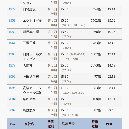
ション
半期
（10:30）
1929
日特建設
第１四
15:00
474億
12.81
9.9
半期
1951
エクシオグル
第１四
15:20
5502億
15.32
10.3
ープ
半期
（16:00,15:00,15:40）
1952
新日本空調
第１四
13:30
1466億
10.73
15.8
半期
（13:00）
1961
三機工業
第１四
15:00
3783億
13.65
22.
半期
（14:00）
1963
日揮ホールデ
第１四
15:30
5582億
12.01
10.8
（2026/08/07）
ィングス
半期
（11:30,15:00）
1979
大氣社
第１四
15:00
2573億
14.19
10.3
半期
（12:00）
1992
神田通信機
第１四
15:10
77億
22.51
4.8
半期
（15:30）
1994
高橋カーテン
第２四
11:30
53億
8.01
4.9
ウォール工業
半期
（12:00,16:00,15:00）
2004
昭和産業
第１四
15:00
1168億
12.11
6.2
半期
（15:30）
2009
鳥越製粉
第２四
15:00
282億
22.55
3.0
半期
（16:00,14:30）
決算
時価
No.
会社名
発表目安
PER
ROE
種別
総額