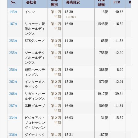
No.
会社名
発表目安
PER
ROE
種別
総額
143A
イシン
第１四
15:30
13億
40.88
2.6
半期
（15:00）
167A
リョーサン菱
第１四
16:00
1545億
16.52
5.4
洋ホールディ
半期
ングス
253A
ETSグループ
第３四
11:30
65億
11.53
14.
半期
255A
ジーエルテク
第１四
15:00
755億
12.99
11.1
ノホールディ
半期
ングス
256A
飛島ホールデ
第１四
13:00
388億
8.09
9.0
ィングス
半期
262A
インターメス
第２四
15:30
570億
12.01
17.1
ティック
半期
268A
リガク・ホー
第２四
15:30
4917億
39.34
14.0
ルディングス
半期
287A
黒田グループ
第１四
16:00
509億
11.81
9.
半期
334A
ビジュアル・
第２四
16:03
31億
15.57
15.4
プロセッシン
半期
グ・ジャパン
336A
ダイナミック
第１四
15:31
187億