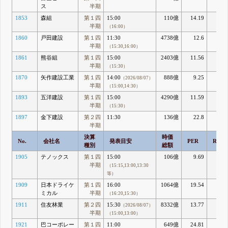
ス
半期
1853
森組
第１四
15:00
110億
14.19
5.0
半期
（16:00）
1860
戸田建設
第１四
11:30
4738億
12.6
7.2
半期
（15:30,16:00）
1861
熊谷組
第１四
15:00
2403億
11.56
11.0
半期
（15:30）
1870
矢作建設工業
第１四
14:00
888億
9.25
12.2
（2026/08/07）
半期
（15:00,14:30）
1893
五洋建設
第１四
15:00
4290億
11.59
18.2
半期
（15:30）
1897
金下建設
第２四
11:30
136億
22.8
1.6
半期
決算
時価
No.
会社名
発表目安
PER
ROE
種別
総額
1905
テノックス
第１四
15:00
106億
9.69
7.4
半期
（15:15,13:00,13:30
等）
1909
日本ドライケ
第１四
16:00
1064億
19.54
16.3
ミカル
半期
（16:20,15:30）
1911
住友林業
第２四
15:30
8332億
13.77
5.4
（2026/08/07）
半期
（15:00,13:00）
1921
巴コーポレー
第１四
11:00
649億
24.81
3.4