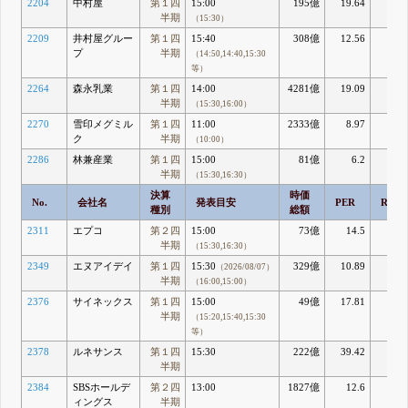
2204
中村屋
第１四
15:00
195億
19.64
3.4
半期
（15:30）
2209
井村屋グルー
第１四
15:40
308億
12.56
9.5
プ
半期
（14:50,14:40,15:30
等）
2264
森永乳業
第１四
14:00
4281億
19.09
7.5
半期
（15:30,16:00）
2270
雪印メグミル
第１四
11:00
2333億
8.97
10.0
ク
半期
（10:00）
2286
林兼産業
第１四
15:00
81億
6.2
9.1
半期
（15:30,16:30）
決算
時価
No.
会社名
発表目安
PER
ROE
種別
総額
2311
エプコ
第２四
15:00
73億
14.5
10.3
半期
（15:30,16:30）
2349
エヌアイデイ
第１四
15:30
329億
10.89
10.2
（2026/08/07）
半期
（16:00,15:00）
2376
サイネックス
第１四
15:00
49億
17.81
3.0
半期
（15:20,15:40,15:30
等）
2378
ルネサンス
第１四
15:30
222億
39.42
5.2
半期
2384
SBSホールデ
第２四
13:00
1827億
12.6
13.8
ィングス
半期