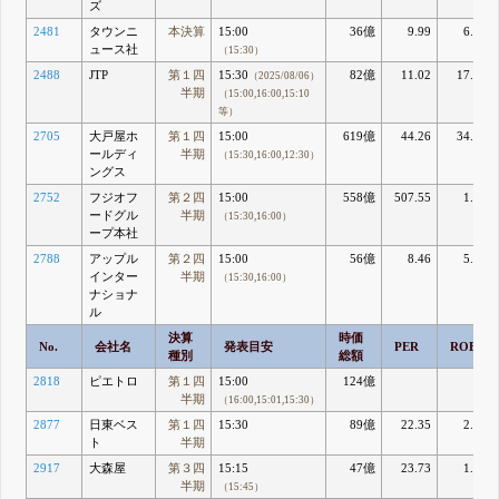
ズ
2481
タウンニ
本決算
15:00
36億
9.99
6.45
ュース社
（15:30）
2488
JTP
第１四
15:30
82億
11.02
17.29
（2025/08/06）
半期
（15:00,16:00,15:10
等）
2705
大戸屋ホ
第１四
15:00
619億
44.26
34.05
ールディ
半期
（15:30,16:00,12:30）
ングス
2752
フジオフ
第２四
15:00
558億
507.55
1.26
ードグル
半期
（15:30,16:00）
ープ本社
2788
アップル
第２四
15:00
56億
8.46
5.85
インター
半期
（15:30,16:00）
ナショナ
ル
決算
時価
No.
会社名
発表目安
PER
ROE
種別
総額
2818
ピエトロ
第１四
15:00
124億
半期
（16:00,15:01,15:30）
2877
日東ベス
第１四
15:30
89億
22.35
2.39
ト
半期
2917
大森屋
第３四
15:15
47億
23.73
1.68
半期
（15:45）