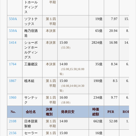
トホール
半期
ディング
ス
550A
ソフトテ
第１四
19億
7.97
15.22
ックス
半期
559A
梅乃宿酒
本決算
65億
20.94
8.98
造
1414
ショーボ
本決算
15:00
2824億
16.98
14.71
ンドホー
（15:30）
ルディン
グス
1764
工藤建設
本決算
14:00
35億
8.34
6.91
（15:00,15:30,16:00
等）
1867
植木組
第１四
15:00
190億
8.5
6.77
半期
（16:00,14:00,14:30
等）
1960
サンテッ
第１四
16:00
234億
9.77
6.87
ク
半期
（18:00）
決算
時価
No.
会社名
発表目安
PER
ROE
種別
総額
2108
日本甜菜
第１四
14:00
662億
52.08
1.55
製糖
半期
2156
セーラー
第１四
15:00
16億