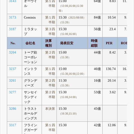
3143
オーウイ
第１四
15:00
64億
8.83
11.82
ル
半期
（13:00,16:00,15:30
等）
3173
Cominix
第１四
15:30
84億
10.54
9.28
（2025/08/08）
半期
（15:20）
3187
ミラタッ
第３四
15:30
56億
23.4
7.95
プ
半期
（15:00,16:00）
決算
時価
No.
会社名
発表目安
PER
ROE
種別
総額
3204
トーア紡
第２四
15:00
44億
8.42
3.67
コーポレ
半期
（15:30）
ーション
3237
イントラ
第１四
15:00
46億
136.74
16.89
ンス
半期
（15:30,16:00,12:00）
3261
グランデ
第２四
11:30
16億
20.14
3.07
ィーズ
半期
（15:30）
3277
サンセイ
第２四
15:30
53億
3.62
9.08
ランディ
半期
（15:00,14:00）
ック
3286
トラスト
本決算
15:30
45億
ホールデ
（16:30,15:10）
ィングス
3317
フライン
第１四
15:30
42億
12.06
9.54
グガーデ
半期