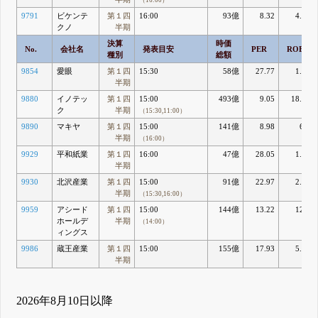
（16:00）
9791
ビケンテ
第１四
16:00
93億
8.32
4.81
クノ
半期
決算
時価
No.
会社名
発表目安
PER
ROE
種別
総額
9854
愛眼
第１四
15:30
58億
27.77
1.59
半期
9880
イノテッ
第１四
15:00
493億
9.05
18.41
ク
半期
（15:30,11:00）
9890
マキヤ
第１四
15:00
141億
8.98
6.7
半期
（16:00）
9929
平和紙業
第１四
16:00
47億
28.05
1.51
半期
9930
北沢産業
第１四
15:00
91億
22.97
2.73
半期
（15:30,16:00）
9959
アシード
第１四
15:00
144億
13.22
12.6
ホールデ
半期
（14:00）
ィングス
9986
蔵王産業
第１四
15:00
155億
17.93
5.74
半期
2026年8月10日以降