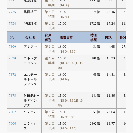
7721
東京計器
第１四
16:00
1231億
23.7
10.98
半期
（14:00）
7726
黒田精工
第１四
15:00
79億
23.46
2.88
半期
（15:35）
7734
理研計器
第１四
15:00
1722億
17.24
11.24
半期
決算
時価
No.
会社名
発表目安
PER
ROE
種別
総額
7800
アミファ
第３四
16:00
31億
4.68
27.07
半期
（14:00,15:30）
7820
ニホンフ
第１四
15:00
180億
18.23
2.83
ラッシュ
半期
（10:00,16:00,17:35
等）
7872
エステー
第１四
16:00
69億
14.81
3.69
ルホール
半期
（16:30）
ディング
ス
7875
竹田iPホー
第１四
15:00
141億
11.86
5.74
ルディン
半期
（15:20,15:30,15:10
グス
等）
7902
ソノコム
第１四
15:00
57億
23.04
1.93
半期
（15:30,16:00）
7906
ヨネック
第１四
15:00
2402億
16.77
16.4
ス
半期
（14:00,15:30）