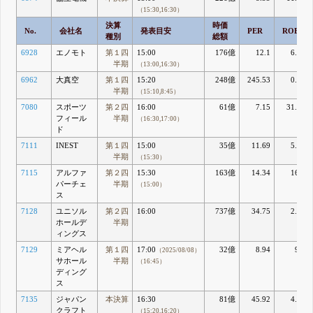
（15:30,16:30）
決算
時価
No.
会社名
発表目安
PER
ROE
種別
総額
6928
エノモト
第１四
15:00
176億
12.1
6.03
半期
（13:00,16:30）
6962
大真空
第１四
15:20
248億
245.53
0.26
半期
（15:10,8:45）
7080
スポーツ
第２四
16:00
61億
7.15
31.81
フィール
半期
（16:30,17:00）
ド
7111
INEST
第１四
15:00
35億
11.69
5.88
半期
（15:30）
7115
アルファ
第２四
15:30
163億
14.34
16.9
パーチェ
半期
（15:00）
ス
7128
ユニソル
第２四
16:00
737億
34.75
2.92
ホールデ
半期
ィングス
7129
ミアヘル
第１四
17:00
32億
8.94
9.2
（2025/08/08）
サホール
半期
（16:45）
ディング
ス
7135
ジャパン
本決算
16:30
81億
45.92
4.82
クラフト
（15:20,16:20）