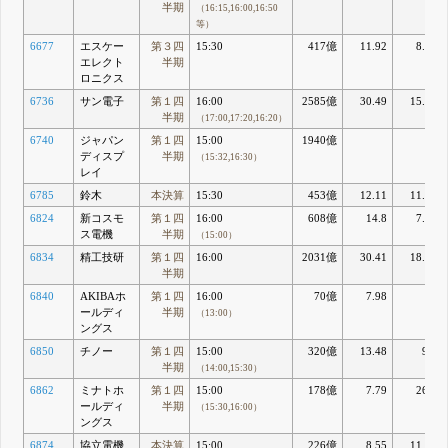
半期
（16:15,16:00,16:50
等）
6677
エスケー
第３四
15:30
417億
11.92
8.99
エレクト
半期
ロニクス
6736
サン電子
第１四
16:00
2585億
30.49
15.79
半期
（17:00,17:20,16:20）
6740
ジャパン
第１四
15:00
1940億
ディスプ
半期
（15:32,16:30）
レイ
6785
鈴木
本決算
15:30
453億
12.11
11.91
6824
新コスモ
第１四
16:00
608億
14.8
7.47
ス電機
半期
（15:00）
6834
精工技研
第１四
16:00
2031億
30.41
18.91
半期
6840
AKIBAホ
第１四
16:00
70億
7.98
20
ールディ
半期
（13:00）
ングス
6850
チノー
第１四
15:00
320億
13.48
9.2
半期
（14:00,15:30）
6862
ミナトホ
第１四
15:00
178億
7.79
26.6
ールディ
半期
（15:30,16:00）
ングス
6874
協立電機
本決算
15:00
226億
8.55
11.21