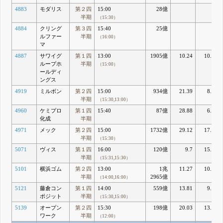
4883
モダリス
第２四
15:00
28億
半期
（15:30）
4884
クリング
第３四
15:40
25億
ルファー
半期
（16:00）
マ
4887
サワイグ
第１四
13:00
1905億
10.24
10.42
ループホ
半期
（15:00）
ールディ
ングス
4919
ミルボン
第２四
15:00
934億
21.39
8.84
半期
（15:30,13:00）
4960
ケミプロ
第１四
15:40
87億
28.88
6.04
化成
半期
4971
メック
第２四
15:00
1732億
29.12
17.55
半期
（15:30）
5071
ヴィス
第１四
16:00
120億
9.7
15.64
半期
（15:31,15:30）
5101
横浜ゴム
第２四
13:00
1兆
11.27
10.45
半期
2965億
（14:00,16:00）
5121
藤倉コン
第１四
14:00
559億
13.81
9.84
ポジット
半期
（15:30,15:00）
5139
オープン
第２四
15:30
198億
20.03
13.29
ワーク
半期
（12:00）