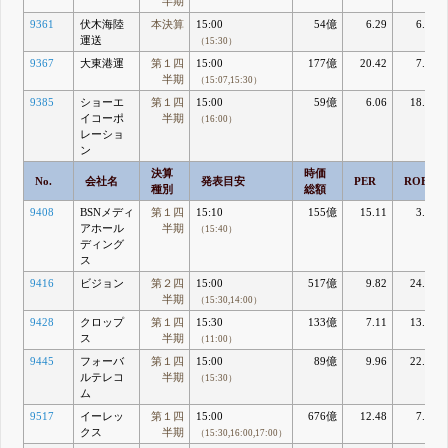
半期
9361
伏木海陸
本決算
15:00
54億
6.29
6.68
運送
（15:30）
9367
大東港運
第１四
15:00
177億
20.42
7.56
半期
（15:07,15:30）
9385
ショーエ
第１四
15:00
59億
6.06
18.92
イコーポ
半期
（16:00）
レーショ
ン
決算
時価
No.
会社名
発表目安
PER
ROE
種別
総額
9408
BSNメディ
第１四
15:10
155億
15.11
3.84
アホール
半期
（15:40）
ディング
ス
9416
ビジョン
第２四
15:00
517億
9.82
24.94
半期
（15:30,14:00）
9428
クロップ
第１四
15:30
133億
7.11
13.93
ス
半期
（11:00）
9445
フォーバ
第１四
15:00
89億
9.96
22.84
ルテレコ
半期
（15:30）
ム
9517
イーレッ
第１四
15:00
676億
12.48
7.68
クス
半期
（15:30,16:00,17:00）