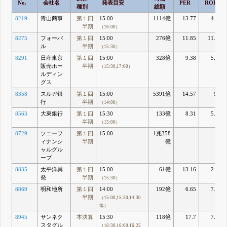
No.
会社名
発表目安
PER
ROE
種別
総額
8219
青山商事
第１四
15:00
1114億
13.77
4.29
半期
（16:00）
8275
フォーバ
第１四
15:00
276億
11.85
11.63
ル
半期
（15:30）
8291
日産東京
第１四
15:00
328億
9.38
5.97
販売ホー
半期
（15:30,17:00）
ルディン
グス
8358
スルガ銀
第１四
15:00
5391億
14.57
9.9
行
半期
（14:00）
8563
大東銀行
第１四
15:30
133億
8.31
5.49
半期
（15:00）
8729
ソニーフ
第１四
15:00
1兆358
ィナンシ
半期
億
ャルグル
ープ
8835
太平洋興
第１四
15:00
61億
13.16
2.92
発
半期
（15:30）
8869
明和地所
第１四
14:00
192億
6.65
7.86
半期
（15:00,15:30,14:30
等）
8945
サンネク
本決算
15:30
118億
17.7
7.25
スタグル
（16:30,16:00,16:25