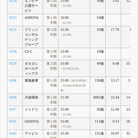
9220
エフビー
第１四
15:00
30億
5.92
12.97
介護サー
半期
（15:30）
ビス
9223
ASNOVA
第１四
16:00
54億
半期
（15:10）
9225
ブリッジ
第３四
15:30
20億
17.79
8.9
コンサル
半期
（15:00）
ティング
グループ
9258
CS-C
第３四
15:00
19億
半期
（15:30）
9259
タカヨシ
第３四
15:00
49億
9.48
15.51
ホールデ
半期
（13:00,15:10）
ィングス
9306
東陽倉庫
第１四
15:00
158億
13.17
3.95
（2025/08/08）
半期
（14:00,14:40,14:30
等）
9336
大栄環境
第１四
11:30
3681億
22.44
14.93
半期
9337
トリドリ
第２四
15:00
56億
12.49
23.76
半期
（15:30）
9341
GENOVA
第１四
15:00
111億
9.13
18.82
半期
（15:30）
9343
アイビス
第２四
15:30
151億
16.07
32.05