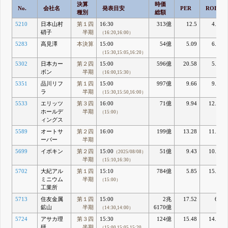
決算
時価
No.
会社名
発表目安
PER
ROE
種別
総額
5210
日本山村
第１四
16:30
313億
12.5
4.05
硝子
半期
（16:20,16:00）
5283
高見澤
本決算
15:00
54億
5.09
6.33
（15:30,15:05,16:20）
5302
日本カー
第２四
15:00
596億
20.58
5.03
ボン
半期
（16:00,15:30）
5351
品川リフ
第１四
15:00
997億
9.66
9.35
ラ
半期
（15:30,15:50,16:00）
5533
エリッツ
第３四
16:00
71億
9.94
12.98
ホールデ
半期
（15:00）
ィングス
5589
オートサ
第２四
16:00
199億
13.28
11.48
ーバー
半期
5699
イボキン
第２四
15:00
51億
9.43
10.05
（2025/08/08）
半期
（15:10,16:30）
5702
大紀アル
第１四
15:10
784億
5.85
15.92
ミニウム
半期
（15:00）
工業所
5713
住友金属
第１四
15:00
2兆
17.52
6.7
鉱山
半期
6170億
（14:30,14:00）
5724
アサカ理
第３四
15:30
124億
15.48
14.51
研
半期
（15:00,15:05,15:20