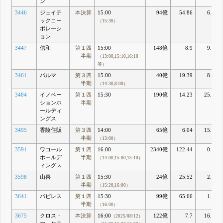
ン
3446
ジェイテ
本決算
15:00
94億
54.86
6.57
ックコー
（15:30）
ポレーシ
ョン
3447
信和
第１四
15:00
148億
8.9
9.46
半期
（13:00,15:10,16:10
等）
3461
パルマ
第３四
15:00
40億
19.39
8.74
半期
（14:30,8:00）
3484
イノベー
第１四
15:30
190億
14.23
25.82
ションホ
半期
ールディ
ングス
3495
香陵住販
第３四
14:00
65億
6.04
15.93
半期
（13:00）
3591
ワコール
第１四
16:00
2340億
122.44
0.86
ホールデ
半期
（14:00,15:00,15:10）
ィングス
3598
山喜
第１四
15:30
24億
25.52
2.78
半期
（15:20,16:00）
3641
パピレス
第１四
15:30
99億
65.66
1.42
半期
（16:00）
3675
クロス・
本決算
16:00
122億
7.7
16.78
（2025/08/12）