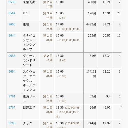
9539
京葉瓦斯
第２四
15:00
450億
15.21
2.68
半期
9564
FCE
第３四
15:05
120億
13.91
20.51
半期
（12:00）
9605
東映
第１四
14:00
4423億
29.71
4.33
半期
（15:30,15:00,17:00）
9644
タナベコ
第１四
15:00
255億
20.85
10.94
ンサルテ
半期
（13:00,17:00,18:00）
ィンググ
ループ
9656
グリーン
第２四
15:30
61億
12.34
4.72
ランドリ
半期
（15:00）
ゾート
9684
スクウェ
第１四
15:00
1兆182
32.22
8.89
ア・エニ
半期
億
（15:30）
ックス・
ホールデ
ィングス
9761
東海リー
第１四
15:00
83億
9.4
5.74
ス
半期
（15:30）
9767
日建工学
第１四
11:30
28億
8.05
7.1
（2025/08/08）
半期
（16:50,16:00,15:15
等）
9788
ナック
第１四
15:30
244億
12.92
7.35
（2024/08/06）
半期