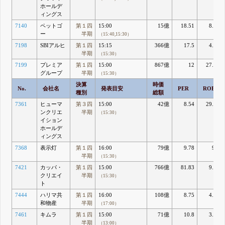
ホールデ
ィングス
7140
ペットゴ
第１四
15:00
15億
18.51
8.11
ー
半期
（15:40,15:30）
7198
SBIアルヒ
第１四
15:15
366億
17.5
4.94
半期
（15:30）
7199
プレミア
第１四
15:00
867億
12
27.31
グループ
半期
（15:30）
決算
時価
No.
会社名
発表目安
PER
ROE
種別
総額
7361
ヒューマ
第３四
15:00
42億
8.54
29.66
ンクリエ
半期
（15:30）
イション
ホールデ
ィングス
7368
表示灯
第１四
16:00
79億
9.78
9.5
半期
（15:30）
7421
カッパ・
第１四
15:00
766億
81.83
9.17
クリエイ
半期
（15:30）
ト
7444
ハリマ共
第１四
16:00
108億
8.75
4.69
和物産
半期
（17:00）
7461
キムラ
第１四
15:00
71億
10.8
3.82
半期
（13:00）