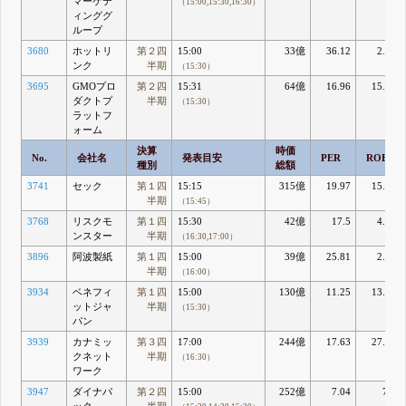
マーケテ
（15:00,15:30,16:30）
ィンググ
ループ
3680
ホットリ
第２四
15:00
33億
36.12
2.26
ンク
半期
（15:30）
3695
GMOプロ
第２四
15:31
64億
16.96
15.74
ダクトプ
半期
（15:30）
ラットフ
ォーム
決算
時価
No.
会社名
発表目安
PER
ROE
種別
総額
3741
セック
第１四
15:15
315億
19.97
15.27
半期
（15:45）
3768
リスクモ
第１四
15:30
42億
17.5
4.06
ンスター
半期
（16:30,17:00）
3896
阿波製紙
第１四
15:00
39億
25.81
2.36
半期
（16:00）
3934
ベネフィ
第１四
15:00
130億
11.25
13.05
ットジャ
半期
（15:30）
パン
3939
カナミッ
第３四
17:00
244億
17.63
27.34
クネット
半期
（16:30）
ワーク
3947
ダイナパ
第２四
15:00
252億
7.04
7.1