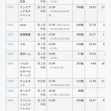
広告
半期
（15:30）
2170
リンクア
第２四
15:30
709億
19.92
27.73
ンドモチ
半期
（12:00,20:00,10:00
ベーショ
等）
ン
2207
meito
第１四
15:30
540億
25.19
3.38
（2025/10/14）
半期
（16:10,16:00,16:40）
2221
岩塚製菓
第１四
15:00
368億
24.27
1.86
半期
（15:30,11:30,13:00）
2224
コモ
第１四
15:00
134億
62.63
9.57
半期
（15:30）
2293
滝沢ハム
第１四
16:00
57億
70.56
2.4
半期
（14:30）
2418
ツカダ・
第２四
15:00
293億
4.69
16.12
グローバ
半期
（11:30,15:30）
ルホール
ディング
2428
ウェルネ
本決算
15:30
122億
11.96
11.19
ット
（16:30,16:00,17:00）
2454
オールア
第１四
16:30
48億
バウト
半期
（17:00,17:30,16:00）
2461
ファンコ
第２四
15:00
265億
18.47
8.83
ミュニケ
半期
ーション