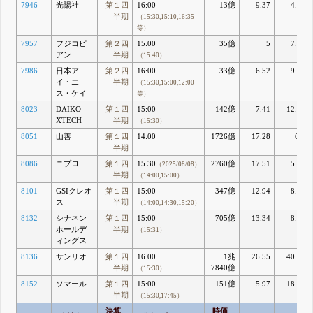
7946
光陽社
第１四
16:00
13億
9.37
4.95
半期
（15:30,15:10,16:35
等）
7957
フジコピ
第２四
15:00
35億
5
7.49
アン
半期
（15:40）
7986
日本ア
第２四
16:00
33億
6.52
9.49
イ・エ
半期
（15:30,15:00,12:00
ス・ケイ
等）
8023
DAIKO
第１四
15:00
142億
7.41
12.72
XTECH
半期
（15:30）
8051
山善
第１四
14:00
1726億
17.28
6.5
半期
8086
ニプロ
第１四
15:30
2760億
17.51
5.47
（2025/08/08）
半期
（14:00,15:00）
8101
GSIクレオ
第１四
15:00
347億
12.94
8.07
ス
半期
（14:00,14:30,15:20）
8132
シナネン
第１四
15:00
705億
13.34
8.65
ホールデ
半期
（15:31）
ィングス
8136
サンリオ
第１四
16:00
1兆
26.55
40.95
半期
7840億
（15:30）
8152
ソマール
第１四
15:00
151億
5.97
18.69
半期
（15:30,17:45）
決算
時価