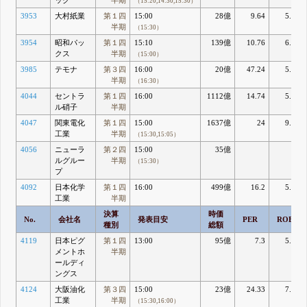
ック
半期
（15:20,14:30,15:30）
3953
大村紙業
第１四
15:00
28億
9.64
5.72
半期
（15:30）
3954
昭和パッ
第１四
15:10
139億
10.76
6.45
クス
半期
（15:00）
3985
テモナ
第３四
16:00
20億
47.24
5.78
半期
（16:30）
4044
セントラ
第１四
16:00
1112億
14.74
5.82
ル硝子
半期
4047
関東電化
第１四
15:00
1637億
24
9.39
工業
半期
（15:30,15:05）
4056
ニューラ
第２四
15:00
35億
ルグルー
半期
（15:30）
プ
4092
日本化学
第１四
16:00
499億
16.2
5.96
工業
半期
決算
時価
No.
会社名
発表目安
PER
ROE
種別
総額
4119
日本ピグ
第１四
13:00
95億
7.3
5.81
メントホ
半期
ールディ
ングス
4124
大阪油化
第３四
15:00
23億
24.33
7.53
工業
半期
（15:30,16:00）