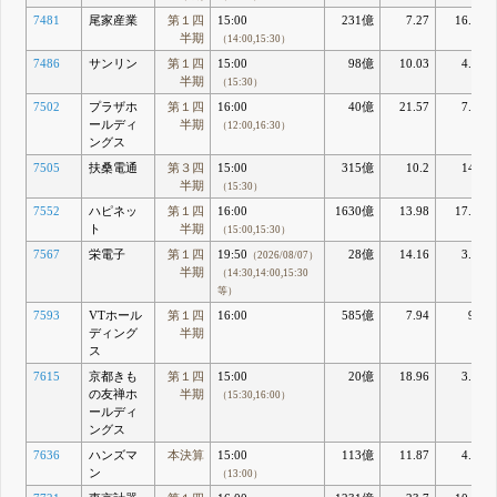
7481
尾家産業
第１四
15:00
231億
7.27
16.85
半期
（14:00,15:30）
7486
サンリン
第１四
15:00
98億
10.03
4.39
半期
（15:30）
7502
プラザホ
第１四
16:00
40億
21.57
7.78
ールディ
半期
（12:00,16:30）
ングス
7505
扶桑電通
第３四
15:00
315億
10.2
14.5
半期
（15:30）
7552
ハピネッ
第１四
16:00
1630億
13.98
17.53
ト
半期
（15:00,15:30）
7567
栄電子
第１四
19:50
28億
14.16
3.91
（2026/08/07）
半期
（14:30,14:00,15:30
等）
7593
VTホール
第１四
16:00
585億
7.94
9.9
ディング
半期
ス
7615
京都きも
第１四
15:00
20億
18.96
3.36
の友禅ホ
半期
（15:30,16:00）
ールディ
ングス
7636
ハンズマ
本決算
15:00
113億
11.87
4.95
ン
（13:00）