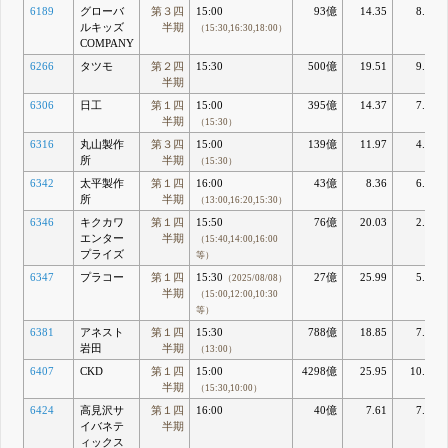
6189
グローバ
第３四
15:00
93億
14.35
8.16
ルキッズ
半期
（15:30,16:30,18:00）
COMPANY
6266
タツモ
第２四
15:30
500億
19.51
9.52
半期
6306
日工
第１四
15:00
395億
14.37
7.09
半期
（15:30）
6316
丸山製作
第３四
15:00
139億
11.97
4.22
所
半期
（15:30）
6342
太平製作
第１四
16:00
43億
8.36
6.21
所
半期
（13:00,16:20,15:30）
6346
キクカワ
第１四
15:50
76億
20.03
2.71
エンター
半期
（15:40,14:00,16:00
プライズ
等）
6347
プラコー
第１四
15:30
27億
25.99
5.98
（2025/08/08）
半期
（15:00,12:00,10:30
等）
6381
アネスト
第１四
15:30
788億
18.85
7.78
岩田
半期
（13:00）
6407
CKD
第１四
15:00
4298億
25.95
10.62
半期
（15:30,10:00）
6424
高見沢サ
第１四
16:00
40億
7.61
7.86
イバネテ
半期
ィックス