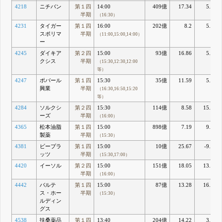
4218
ニチバン
第１四
14:00
409億
17.34
5.19
半期
（16:30）
4231
タイガー
第１四
16:00
202億
8.2
5.11
スポリマ
半期
（11:00,15:00,14:00）
ー
4245
ダイキア
第２四
15:00
93億
16.86
5.38
クシス
半期
（15:30,12:30,12:00
等）
4247
ポバール
第１四
15:30
35億
11.59
5.11
興業
半期
（16:30,16:50,15:20
等）
4284
ソルクシ
第２四
15:30
114億
8.58
15.41
ーズ
半期
（16:00）
4365
松本油脂
第１四
15:00
898億
7.19
9.01
製薬
半期
（15:30）
4381
ビープラ
第１四
15:00
10億
25.67
-9.37
ッツ
半期
（15:30,17:00）
4420
イーソル
第２四
15:00
151億
18.05
13.64
半期
（16:00）
4442
バルテ
第１四
15:00
87億
13.28
16.81
ス・ホー
半期
（15:30）
ルディン
グス
4538
扶桑薬品
第１四
13:40
204億
14.22
3.71