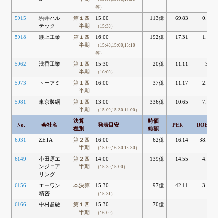
等）
5915
駒井ハル
第１四
15:00
113億
69.83
0.43
テック
半期
（15:30）
5918
瀧上工業
第１四
16:00
192億
17.31
1.69
半期
（15:40,15:00,16:10
等）
5962
浅香工業
第１四
15:30
20億
11.11
3.7
半期
（16:00）
5973
トーアミ
第１四
16:00
37億
11.17
2.71
半期
5981
東京製綱
第１四
13:00
336億
10.65
7.28
半期
（15:00,15:30,14:00）
決算
時価
No.
会社名
発表目安
PER
ROE
種別
総額
6031
ZETA
第２四
16:00
62億
16.14
38.62
半期
（15:00,16:30,15:30）
6149
小田原エ
第２四
14:00
139億
14.55
4.67
ンジニア
半期
（15:30,15:00）
リング
6156
エーワン
本決算
15:30
97億
42.11
3.05
精密
（15:31）
6166
中村超硬
第１四
15:30
70億
半期
（16:00）