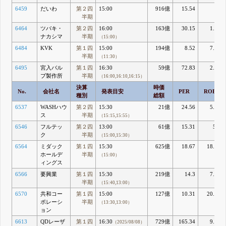
6459
だいわ
第２四
15:00
916億
15.54
8
半期
6464
ツバキ・
第２四
16:00
163億
30.15
1.31
ナカシマ
半期
（15:00）
6484
KVK
第１四
15:00
194億
8.52
7.14
半期
（11:30）
6495
宮入バル
第１四
16:30
59億
72.83
2.01
ブ製作所
半期
（16:00,16:10,16:15）
決算
時価
No.
会社名
発表目安
PER
ROE
種別
総額
6537
WASHハウ
第２四
15:30
21億
24.56
5.14
ス
半期
（15:15,15:55）
6546
フルテッ
第２四
13:00
61億
15.31
5.7
ク
半期
（15:00,15:30）
6564
ミダック
第１四
15:30
625億
18.67
18.58
ホールデ
半期
（15:00）
ィングス
6566
要興業
第１四
15:30
219億
14.3
7.37
半期
（15:40,13:00）
6570
共和コー
第１四
15:00
127億
10.31
20.67
ポレーシ
半期
（13:30,13:00）
ョン
6613
QDレーザ
第１四
16:30
729億
165.34
9.02
（2025/08/08）