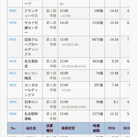
ープ
等）
8999
グランデ
第１四
15:00
168億
14.42
4.37
ィハウス
半期
（15:30）
9039
サカイ引
第１四
14:20
1226億
13.34
8.81
越センタ
半期
ー
9041
近鉄グル
第１四
15:00
6673億
14.16
7.68
ープホー
半期
（14:40,15:30）
ルディン
グス
9048
名古屋鉄
第１四
15:00
3635億
9.29
8.04
道
半期
（15:20,15:30,15:10）
9051
センコン
第１四
16:00
74億
13.48
7.94
物流
半期
（15:30）
9059
カンダホ
第１四
15:00
207億
7.48
9.1
ールディ
半期
（15:30）
ングス
9060
日本ロジ
第１四
15:00
58億
8.2
4.23
テム
半期
（15:30,16:00,13:00）
9068
丸全昭和
第１四
15:00
1573億
11.32
9.15
運輸
半期
決算
時価
No.
会社名
発表目安
PER
ROE
種別
総額