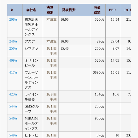
決算
時価
会社名
発表目安
PER
ROE
種別
総額
208A
構造計画
本決算
16:00
326億
13.54
21.68
研究所ホ
ールディ
ングス
246A
アスア
本決算
16:00
29億
29.84
9.17
250A
シマダヤ
第１四
15:40
250億
9.07
14.08
半期
409A
オリオン
第１四
523億
17.85
15.87
ビール
半期
417A
ブルーゾ
第１四
3690億
15.01
11.98
ーンホー
半期
ルディン
グス
423A
ライオン
第３四
104億
10.6
7.18
事務器
半期
544A
GMSグル
第１四
256億
ープ
半期
546A
MIRAINI
第１四
936億
ホールデ
半期
ィングス
549A
ヒトトヒ
第１四
67億
10
23.51