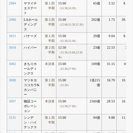
2984
ヤマイチ
第１四
15:00
65億
5.52
8.39
エステー
半期
（15:38,14:30）
ト
2986
LAホール
第２四
15:00
202億
1.75
39.87
ディング
半期
（12:00,15:30,12:30）
ス
3011
バナーズ
第１四
15:00
29億
9.04
8.81
半期
（15:30,15:40）
3054
ハイパー
第２四
12:30
23億
22.53
3.3
半期
（15:30,13:00,13:30
等）
3082
きちりホ
本決算
15:00
109億
31.15
16.7
ールディ
（15:30,17:00）
ングス
3088
マツキヨ
第１四
15:00
1兆215
16.79
10.86
ココカラ&
半期
億
（15:30）
カンパニ
ー
3097
物語コー
本決算
15:00
2160億
28.53
16.77
ポレーシ
（15:30,17:00）
ョン
3131
シンデ
第１四
15:00
94億
9.88
11.38
ン・ハイ
半期
テックス