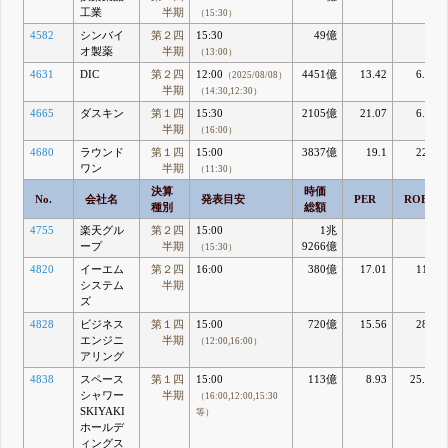
工業
半期
（15:30）
4582
シンバイ
第２四
15:30
49億
オ製薬
半期
（13:00）
4631
DIC
第２四
12:00
4451億
13.42
6.83
（2025/08/08）
半期
（14:30,12:30）
4665
ダスキン
第１四
15:30
2105億
21.07
6.21
半期
（16:00）
4680
ラウンド
第１四
15:00
3837億
19.1
22.1
ワン
半期
（11:30）
決算
時価
No.
会社名
発表目安
PER
ROE
種別
総額
4755
楽天グル
第２四
15:00
1兆
ープ
半期
9266億
（15:30）
4820
イーエム
第２四
16:00
380億
17.01
11.5
システム
半期
ズ
4828
ビジネス
第１四
15:00
720億
15.56
28.7
エンジニ
半期
（12:00,16:00）
アリング
4838
スペース
第１四
15:00
113億
8.93
25.69
シャワー
半期
（16:00,12:00,15:30
SKIYAKI
等）
ホールデ
ィングス