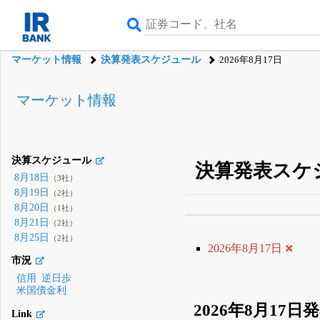
マーケット情報
決算発表スケジュール
2026年8月17日
マーケット情報
決算スケジュール
決算発表スケ
8月18日
（3社）
8月19日
（2社）
8月20日
（1社）
8月21日
β版IRBANKでは、
8月
（2社）
8月25日
（2社）
無料
2026年8月17日
市況
登録すると永久30%
信用
逆日歩
米国債金利
2026年8月17日
Link