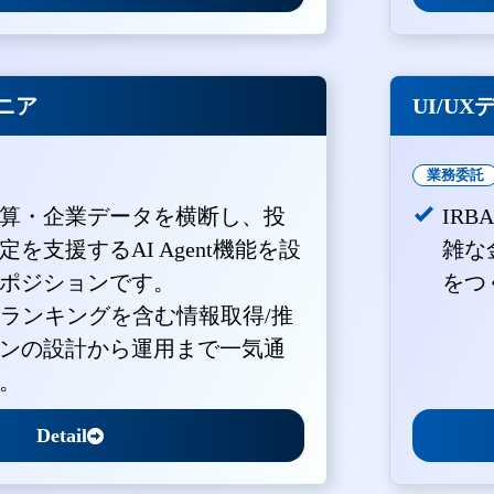
ジニア
UI/U
業務委託
算・企業データを横断し、投
IR
を支援するAI Agent機能を設
雑な
ポジションです。
をつ
・ランキングを含む情報取得/推
ンの設計から運用まで一気通
。
Detail