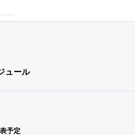
ジュール
銘柄スクリーニング
がさらに詳しくできる
24日まで完全無料
でβ版をはじめる
OFFと米株版の先行利用も付きます
発表予定