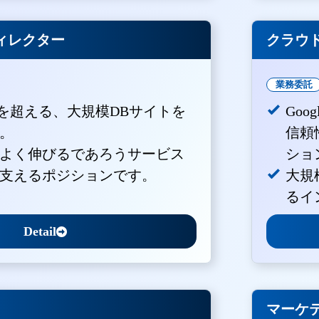
ィレクター
クラウド
業務委託
PVを超える、大規模DBサイトを
Goo
。
信頼
よく伸びるであろうサービス
ショ
支えるポジションです。
大規
るイ
Detail
マーケ