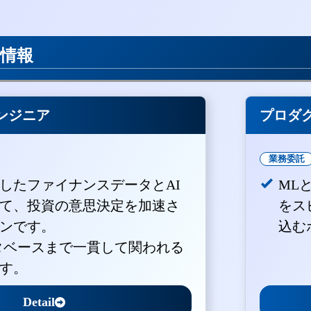
用情報
ンジニア
プロダ
業務委託
積したファイナンスデータとAI
ML
て、投資の意思決定を加速さ
をス
ンです。
込む
ータベースまで一貫して関われる
す。
Detail