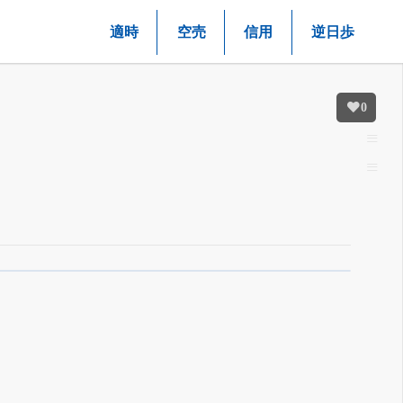
適時
空売
信用
逆日歩
0