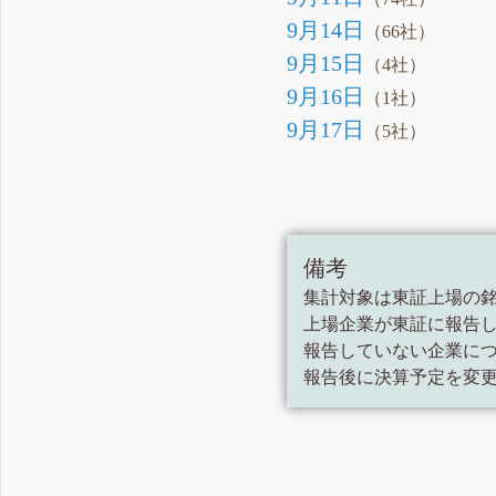
9月14日
（66社）
9月15日
（4社）
9月16日
（1社）
9月17日
（5社）
備考
集計対象は東証上場の
上場企業が東証に報告
報告していない企業に
報告後に決算予定を変