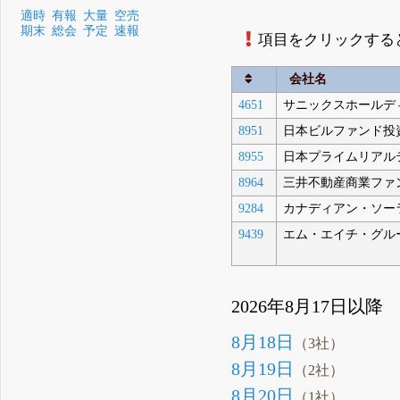
適時
有報
大量
空売
期末
総会
予定
速報
項目をクリックする
会社名
4651
サニックスホールデ
8951
日本ビルファンド投
8955
日本プライムリアル
8964
三井不動産商業ファ
9284
カナディアン・ソー
9439
エム・エイチ・グル
2026年8月17日以降
8月18日
（3社）
8月19日
（2社）
8月20日
（1社）