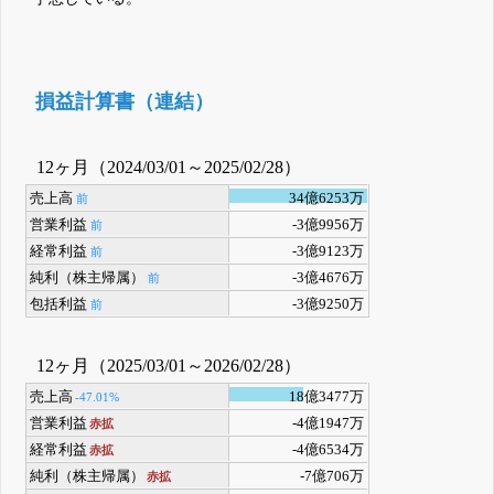
損益計算書（連結）
12ヶ月（2024/03/01～2025/02/28）
売上高
34億6253万
前
営業利益
-3億9956万
前
経常利益
-3億9123万
前
純利（株主帰属）
-3億4676万
前
包括利益
-3億9250万
前
12ヶ月（2025/03/01～2026/02/28）
売上高
18億3477万
-47.01%
営業利益
-4億1947万
赤拡
経常利益
-4億6534万
赤拡
純利（株主帰属）
-7億706万
赤拡