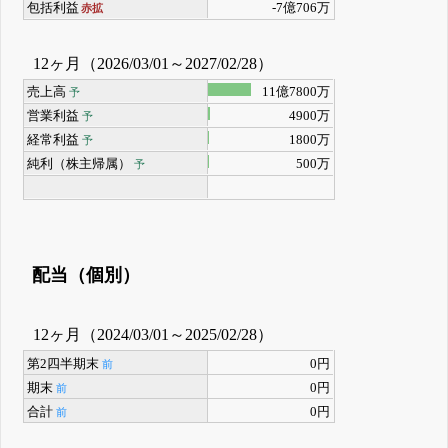
包括利益
-7億706万
赤拡
12ヶ月（2026/03/01～2027/02/28）
売上高
11億7800万
予
営業利益
4900万
予
経常利益
1800万
予
純利（株主帰属）
500万
予
配当（個別）
12ヶ月（2024/03/01～2025/02/28）
第2四半期末
0円
前
期末
0円
前
合計
0円
前