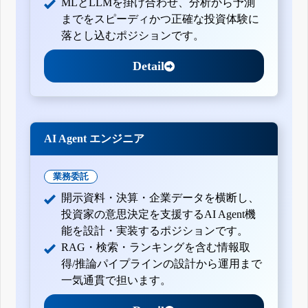
MLとLLMを掛け合わせ、分析から予測
までをスピーディかつ正確な投資体験に
落とし込むポジションです。
Detail
AI Agent エンジニア
業務委託
開示資料・決算・企業データを横断し、
投資家の意思決定を支援するAI Agent機
能を設計・実装するポジションです。
RAG・検索・ランキングを含む情報取
得/推論パイプラインの設計から運用まで
一気通貫で担います。