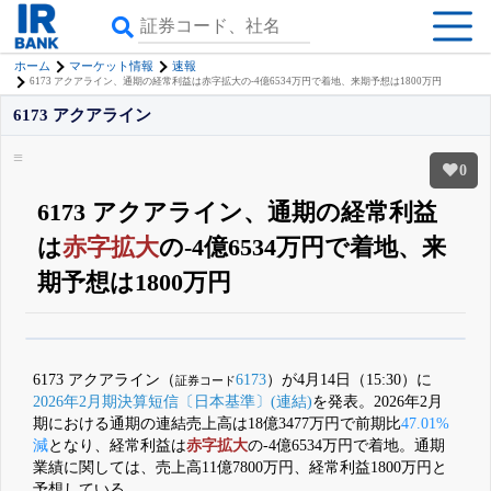
ホーム
マーケット情報
速報
6173 アクアライン、通期の経常利益は赤字拡大の-4億6534万円で着地、来期予想は1800万円
6173 アクアライン
0
6173 アクアライン、通期の経常利益
は
赤字拡大
の-4億6534万円で着地、来
期予想は1800万円
β版IRBANKでは、
8月24日まで完全無料
すべての機能
が無料で使える
無料でβ版をはじめる
6173 アクアライン（
6173
）が4月14日（15:30）に
証券コード
登録すると永久30%OFFと米株版の先行利用も付きます
2026年2月期決算短信〔日本基準〕(連結)
を発表。2026年2月
期における通期の連結売上高は18億3477万円で前期比
47.01%
減
となり、経常利益は
赤字拡大
の-4億6534万円で着地。通期
業績に関しては、売上高11億7800万円、経常利益1800万円と
予想している。