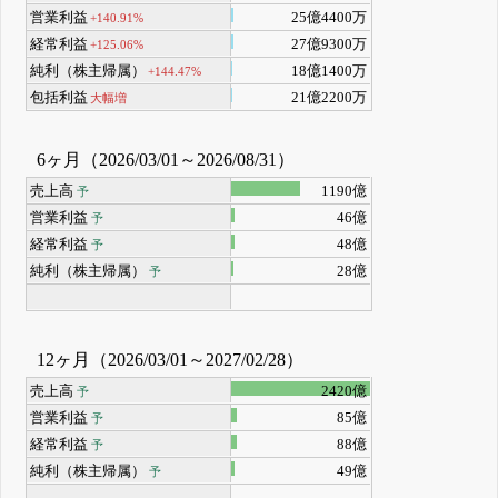
営業利益
25億4400万
+140.91%
経常利益
27億9300万
+125.06%
純利（株主帰属）
18億1400万
+144.47%
包括利益
21億2200万
大幅増
6ヶ月（2026/03/01～2026/08/31）
売上高
1190億
予
営業利益
46億
予
経常利益
48億
予
純利（株主帰属）
28億
予
12ヶ月（2026/03/01～2027/02/28）
売上高
2420億
予
営業利益
85億
予
経常利益
88億
予
純利（株主帰属）
49億
予