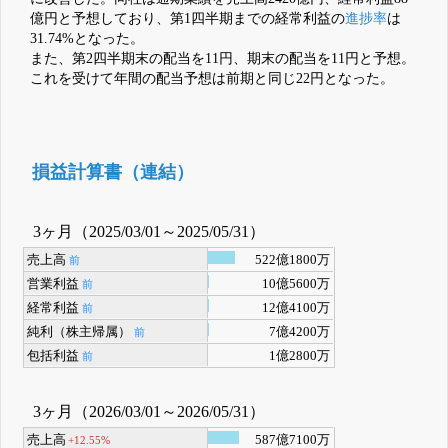
億円と予想しており、第1四半期までの経常利益の
進捗率
は
31.74%となった。
また、第2四半期末の配当を11円、期末の配当を11円と予想。
これを受けて年間の配当予想は前期と同じ22円となった。
損益計算書（連結）
3ヶ月（2025/03/01～2025/05/31）
売上高
522億1800万
前
営業利益
10億5600万
前
経常利益
12億4100万
前
純利（株主帰属）
7億4200万
前
包括利益
1億2800万
前
3ヶ月（2026/03/01～2026/05/31）
売上高
587億7100万
+12.55%