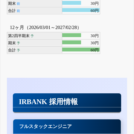
期末
30円
前
合計
60円
前
12ヶ月（2026/03/01～2027/02/28）
第2四半期末
30円
予
期末
30円
予
合計
60円
予
IRBANK 採用情報
フルスタックエンジニア