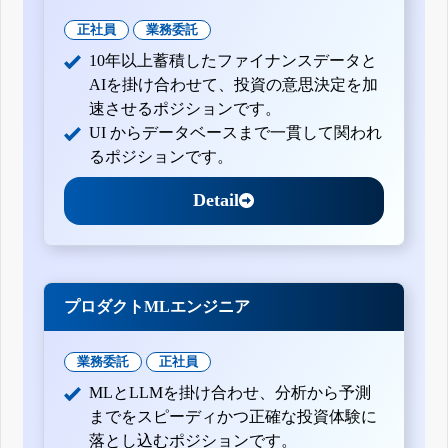
正社員
業務委託
10年以上蓄積したファイナンスデータと
AIを掛け合わせて、投資の意思決定を加
速させるポジションです。
UI からデータベースまで一貫して関われ
るポジションです。
Detail
プロダクトMLエンジニア
業務委託
正社員
MLとLLMを掛け合わせ、分析から予測
までをスピーディかつ正確な投資体験に
落とし込むポジションです。