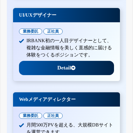
UI/UXデザイナー
業務委託
正社員
IRBANK初の一人目デザイナーとして、
複雑な金融情報を美しく直感的に届ける
体験をつくるポジションです。
Detail
Webメディアディレクター
業務委託
正社員
月間500万PVを超える、大規模DBサイト
を運営できます。