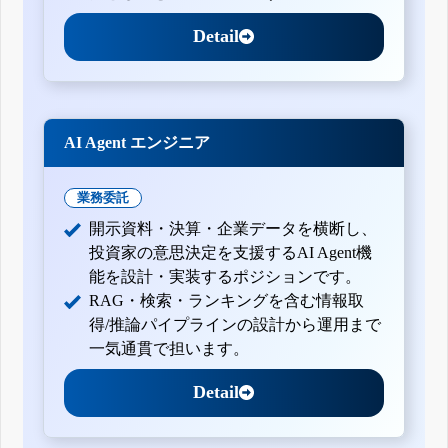
Detail
AI Agent エンジニア
業務委託
開示資料・決算・企業データを横断し、
投資家の意思決定を支援するAI Agent機
能を設計・実装するポジションです。
RAG・検索・ランキングを含む情報取
得/推論パイプラインの設計から運用まで
一気通貫で担います。
Detail