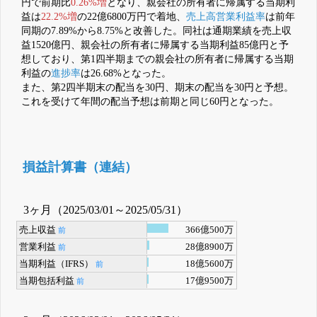
円で前期比
0.26%増
となり、親会社の所有者に帰属する当期利
益は
22.2%増
の22億6800万円で着地、
売上高営業利益率
は前年
同期の7.89%から8.75%と改善した。同社は通期業績を売上収
益1520億円、親会社の所有者に帰属する当期利益85億円と予
想しており、第1四半期までの親会社の所有者に帰属する当期
利益の
進捗率
は26.68%となった。
また、第2四半期末の配当を30円、期末の配当を30円と予想。
これを受けて年間の配当予想は前期と同じ60円となった。
損益計算書（連結）
3ヶ月（2025/03/01～2025/05/31）
売上収益
366億500万
前
営業利益
28億8900万
前
当期利益（IFRS）
18億5600万
前
当期包括利益
17億9500万
前