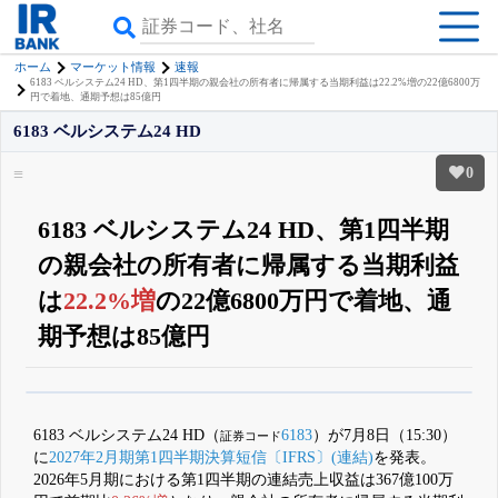
ホーム
マーケット情報
速報
6183 ベルシステム24 HD、第1四半期の親会社の所有者に帰属する当期利益は22.2%増の22億6800万
円で着地、通期予想は85億円
6183 ベルシステム24 HD
0
6183 ベルシステム24 HD、第1四半期
の親会社の所有者に帰属する当期利益
は
22.2%増
の22億6800万円で着地、通
期予想は85億円
β版IRBANKでは、
8月24日まで完全無料
銘柄スクリーニング
がさらに詳し
くできる
無料でβ版をはじめる
6183 ベルシステム24 HD（
6183
）が7月8日（15:30）
証券コード
登録すると永久30%OFFと米株版の先行利用も付きます
に
2027年2月期第1四半期決算短信〔IFRS〕(連結)
を発表。
2026年5月期における第1四半期の連結売上収益は367億100万