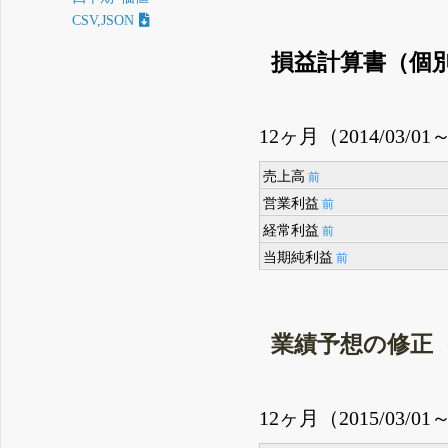
CSV,JSON
損益計算書（個
12ヶ月（2014/03/01～
売上高
前
営業利益
前
経常利益
前
当期純利益
前
業績予想の修正
12ヶ月（2015/03/01～