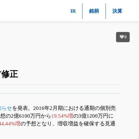
IR
銘柄
決算
0
方修正
知らせ
を発表。2016年2月期における通期の個別売
想の2億6100万円から
19.54%増
の3億1200万円に
44.44%増
の予想となり、増収増益を確保する見通