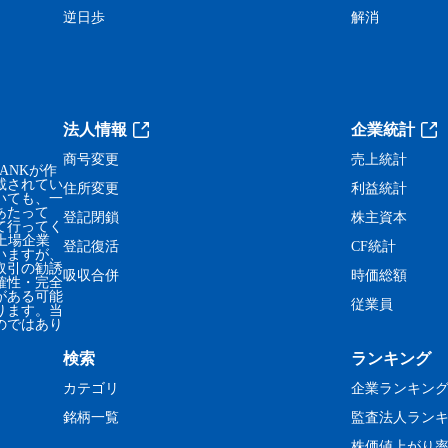
逆日歩
解消
法人情報
企業統計
商号変更
売上統計
ANKが作
載されてい
住所変更
利益統計
いても、一
あたって
登記閉鎖
株主資本
て行ってく
、上場企業
登記復活
CF統計
いますが、
取引の勧誘
吸収合併
時価総額
確性・完全
がある可能
従業員
ります。当
のではあり
検索
ランキング
カテゴリ
企業ランキン
銘柄一覧
監査法人ラン
株価値上がり