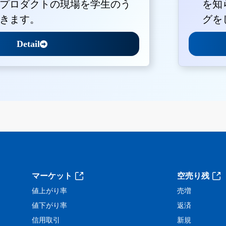
プロダクトの現場を学生のう
を知
きます。
グを
Detail
。
マーケット
空売り残
値上がり率
売増
値下がり率
返済
信用取引
新規