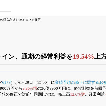
期の経常利益を19.54%上方修正
アライン、通期の経常利益を
19.54%
上
銘柄スクリーニング
がさらに詳しくできる
24日まで完全無料
でβ版をはじめる
6173
）が3月29日（15:00）に
業績予想の修正に関するお
ド
900万円から
3.35%増
の36億9900万円に、経常利益を前回予
OFFと米株版の先行利用も付きます
予想の修正で対前年同期比では、売上高
12.6%増
、経常利益