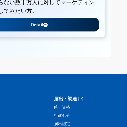
らない数千万人に対してマーケティン
してみたい方。
Detail
届出・調達
統一資格
行政処分
届出認定