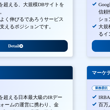
PVを超える、大規模DBサイトを
Goo
。
信頼
よく伸びるであろうサービス
ショ
支えるポジションです。
大規
るイ
Detail
マーケ
業務委託
Vを超える日本最大級のIRデー
IR
ォームの運営に携わり、金
百万