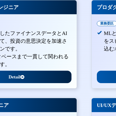
ンジニア
プロダ
業務委託
積したファイナンスデータとAI
ML
て、投資の意思決定を加速さ
をス
ンです。
込む
ータベースまで一貫して関われる
す。
Detail
ジニア
UI/U