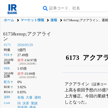
ホーム
マーケット情報
速報
6173&ensp;アクアライン、通
6173&ensp;アクアライ
ン
6173
2026/05/29
時価
1億円
PER
27.49倍
予
6173 アク
2016年
赤字
-134.97倍
以降
（2016-2026年）
PBR
1.05倍
2016年
赤字
-33.09倍
β版IRBANKでは、
8月
以降
（2016-2026年）
配当
0%
予
無料
アクアライン（
証券コー
ROE
3.82%
予
上高を前回予想の35億7
登録すると永久30%
ROA
0.83%
予
上方修正。今回の業績
資料
有報
大量
適時
しとなった。
Link
IR
決算
業績
四半期
価値