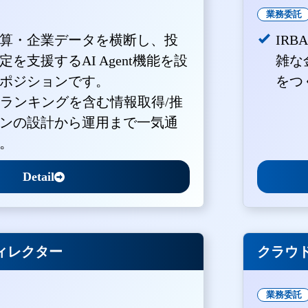
業務委託
算・企業データを横断し、投
IR
を支援するAI Agent機能を設
雑な
ポジションです。
をつ
・ランキングを含む情報取得/推
ンの設計から運用まで一気通
。
Detail
ィレクター
クラウド
業務委託