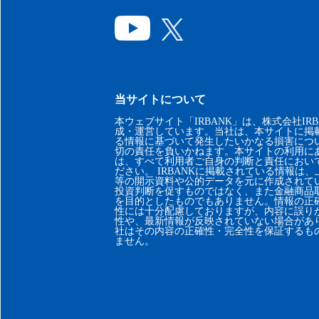
当サイトについて
本ウェブサイト「IRBANK」は、株式会社IRB
成・運営しています。当社は、本サイトに掲
る情報に基づいて発生したいかなる損害につ
切の責任を負いかねます。本サイトの利用に
は、すべて利用者ご自身の判断と責任におい
ださい。 IRBANKに掲載されている情報は
等の開示資料や公的データを元に作成されて
投資判断を促すものではなく、また金融商品
を目的としたものでもありません。情報の正
性には十分配慮しておりますが、内容に誤り
性や、最新情報が反映されていない場合があ
社はその内容の正確性・完全性を保証するも
ません。