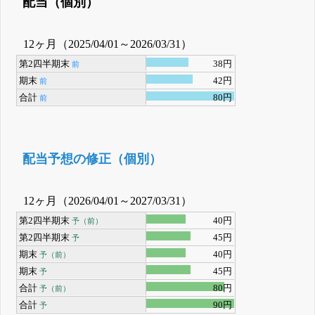
配当（個別）
12ヶ月（2025/04/01～2026/03/31）
第2四半期末
38円
前
期末
42円
前
合計
80円
前
配当予想の修正（個別）
12ヶ月（2026/04/01～2027/03/31）
第2四半期末
40円
予（前）
第2四半期末
45円
予
期末
40円
予（前）
期末
45円
予
合計
80円
予（前）
合計
90円
予