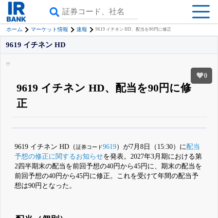
ホーム
マーケット情報
速報
9619 イチネン HD、配当を90円に修正
9619 イチネン HD
0
9619 イチネン HD、配当を90円に修
正
β版IRBANKでは、
8月24日まで完全無料
銘柄スクリーニング
がさらに詳し
くできる
無料でβ版をはじめる
9619 イチネン HD（
9619
）が7月8日（15:30）に
配当
証券コード
登録すると永久30%OFFと米株版の先行利用も付きます
予想の修正に関するお知らせ
を発表。2027年3月期における第
2四半期末の配当を前回予想の40円から45円に、期末の配当を
前回予想の40円から45円に修正。これを受けて年間の配当予
想は90円となった。