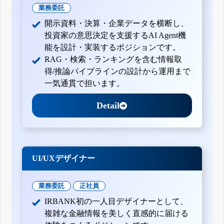
業務委託
開示資料・決算・企業データを横断し、
投資家の意思決定を支援するAI Agent機
能を設計・実装するポジションです。
RAG・検索・ランキングを含む情報取
得/推論パイプラインの設計から運用まで
一気通貫で担います。
Detail
UI/UXデザイナー
業務委託
正社員
IRBANK初の一人目デザイナーとして、
複雑な金融情報を美しく直感的に届ける