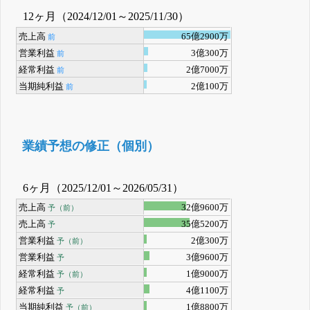
12ヶ月（2024/12/01～2025/11/30）
売上高
65億2900万
前
営業利益
3億300万
前
経常利益
2億7000万
前
当期純利益
2億100万
前
業績予想の修正（個別）
6ヶ月（2025/12/01～2026/05/31）
売上高
32億9600万
予（前）
売上高
35億5200万
予
営業利益
2億300万
予（前）
営業利益
3億9600万
予
経常利益
1億9000万
予（前）
経常利益
4億1100万
予
当期純利益
1億8800万
予（前）