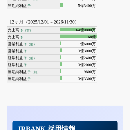
当期純利益
5億3400万
予
12ヶ月（2025/12/01～2026/11/30）
売上高
64億9800万
予（前）
売上高
68億
予
営業利益
1億6000万
予（前）
営業利益
3億3000万
予
経常利益
1億2400万
予（前）
経常利益
3億2000万
予
当期純利益
9800万
予（前）
当期純利益
3億3300万
予
IRBANK 採用情報