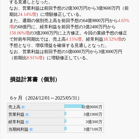
する見通しとなった。
なお、営業利益は前回予想の2億300万円から3億9600万円（前
期比
24.14%増
）に増額修正している。
また、通期の個別売上高を前回予想の64億9800万円から
4.65%
増
の68億円に、経常利益を前回予想の1億2400万円から
158.06%増
の3億2000万円に上方修正。今回の業績予想の修正
で対前年同期比では、売上高
4.15%増
、経常利益
18.52%増
の
予想となり、増収増益を確保する見通しとなった。
なお、営業利益は前回予想の1億6000万円から3億3000万円
（前期比
8.91%増
）に増額修正している。
損益計算書（個別）
6ヶ月（2024/12/01～2025/05/31）
売上高
32億9000万
前
営業利益
3億1900万
前
経常利益
3億300万
前
当期純利益
3億7100万
前