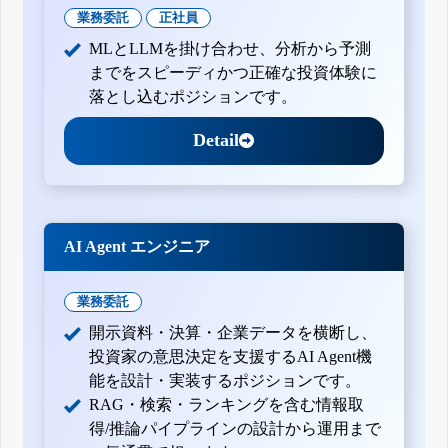
業務委託
正社員
MLとLLMを掛け合わせ、分析から予測
までをスピーディかつ正確な投資体験に
落とし込むポジションです。
Detail
AI Agent エンジニア
業務委託
開示資料・決算・企業データを横断し、
投資家の意思決定を支援するAI Agent機
能を設計・実装するポジションです。
RAG・検索・ランキングを含む情報取
得/推論パイプラインの設計から運用まで