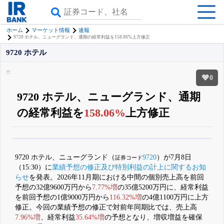
ホーム
マーケット情報
速報
9720 ホテル、ニューグランド、通期の経常利益を158.06%上方修正
9720 ホテル
0
9720 ホテル、ニューグランド、通期
の経常利益を
158.06%
上方修正
β版IRBANKでは、
8月24日まで完全無料
銘柄スクリーニング
がさらに詳し
くできる
無料でβ版をはじめる
9720 ホテル、ニューグランド（
9720
）が7月8日
証券コード
登録すると永久30%OFFと米株版の先行利用も付きます
（15:30）に
業績予想の修正及び特別利益の計上に関するお知
らせ
を発表。2026年11月期における中間の個別売上高を前回
予想の32億9600万円から
7.77%増
の35億5200万円に、経常利益
を前回予想の1億9000万円から
116.32%増
の4億1100万円に上方
修正。今回の業績予想の修正で対前年同期比では、売上高
7.96%増
、経常利益
35.64%増
の予想となり、増収増益を確保