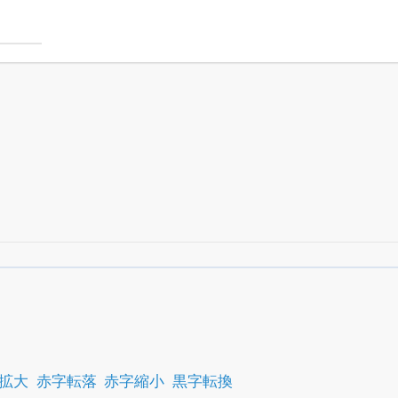
銘柄スクリーニング
がさらに詳しくできる
24日まで完全無料
でβ版をはじめる
OFFと米株版の先行利用も付きます
拡大
赤字転落
赤字縮小
黒字転換