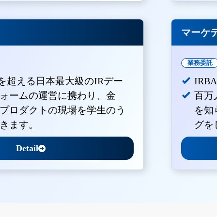
マーケ
業務委託
Vを超える日本最大級のIRデー
IR
ォームの運営に携わり、金
百万
プロダクトの現場を学生のう
を知
きます。
グを
Detail