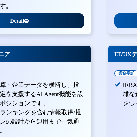
す。
Detail
ジニア
UI/U
業務委託
算・企業データを横断し、投
IR
を支援するAI Agent機能を設
雑な
ポジションです。
をつ
・ランキングを含む情報取得/推
ンの設計から運用まで一気通
。