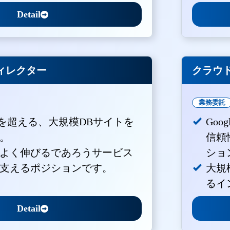
Detail
ィレクター
クラウド
業務委託
PVを超える、大規模DBサイトを
Goo
。
信頼
よく伸びるであろうサービス
ショ
支えるポジションです。
大規
るイ
Detail