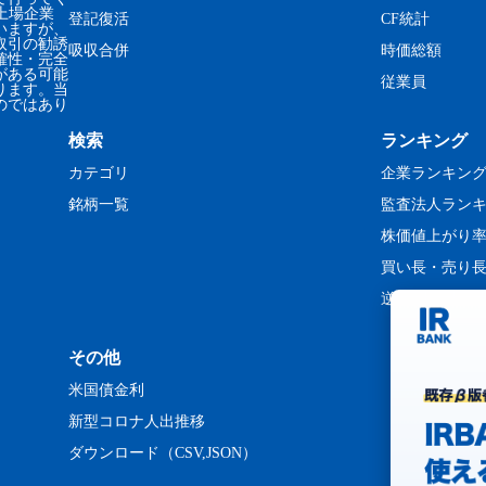
、上場企業
登記復活
CF統計
いますが、
取引の勧誘
吸収合併
時価総額
確性・完全
がある可能
従業員
ります。当
のではあり
検索
ランキング
カテゴリ
企業ランキン
銘柄一覧
監査法人ラン
株価値上がり
買い長・売り
逆日歩ランキ
その他
米国債金利
新型コロナ人出推移
ダウンロード（CSV,JSON）