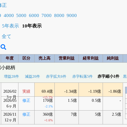
修正
0
4000
5000
6000
7000
8000
9000
5年表示
10年表示
全て
年度
区分
売上高
営業利益
経常利益
純利益
縮小銘柄
赤字縮小1件
増益28件
減益20件
赤字拡大6件
赤字転落5件
黒
2026/02
実績
69.4億
-1.34億
-1.19億
-1.86億
3ヶ月
+15.2%
2026/05
修正
170億
1.5億
0.5億
-
6ヶ月
-2.1%
2026/11
修正
360億
7億
5億
2.5億
12ヶ月
+1.6%