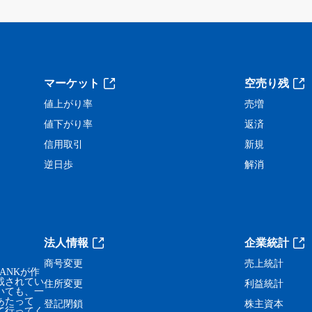
。
マーケット
空売り残
値上がり率
売増
値下がり率
返済
信用取引
新規
逆日歩
解消
法人情報
企業統計
商号変更
売上統計
ANKが作
載されてい
住所変更
利益統計
いても、一
あたって
登記閉鎖
株主資本
て行ってく