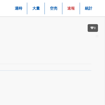
適時
大量
空売
速報
統計
0