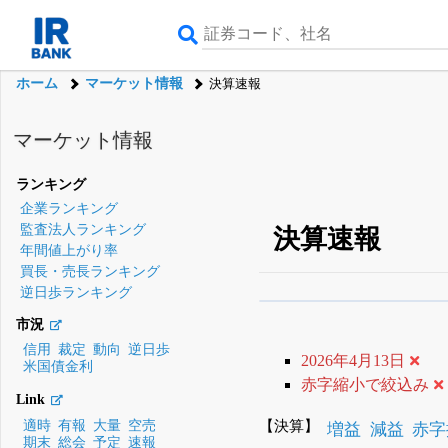
ホーム
マーケット情報
決算速報
マーケット情報
ランキング
企業ランキング
監査法人ランキング
決算速報
年間値上がり率
買長・売長ランキング
逆日歩ランキング
β版IRBANKでは、
8月
市況
無料
信用
裁定
動向
逆日歩
2026年4月13日
米国債金利
登録すると永久30%
赤字縮小で絞込み
Link
【決算】
適時
有報
大量
空売
増益
減益
赤字
期末
総会
予定
速報