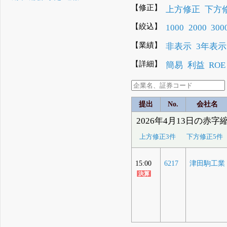
【修正】
上方修正
下方
【絞込】
1000
2000
300
【業績】
非表示
3年表示
【詳細】
簡易
利益
ROE
提出
No.
会社名
2026年4月13日の赤字
上方修正3件
下方修正5件
15:00
6217
津田駒工業