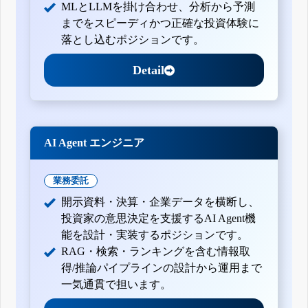
MLとLLMを掛け合わせ、分析から予測
までをスピーディかつ正確な投資体験に
落とし込むポジションです。
Detail
AI Agent エンジニア
業務委託
開示資料・決算・企業データを横断し、
投資家の意思決定を支援するAI Agent機
能を設計・実装するポジションです。
RAG・検索・ランキングを含む情報取
得/推論パイプラインの設計から運用まで
一気通貫で担います。