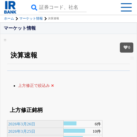
ホーム
マーケット情報
決算速報
マーケット情報
0
決算速報
β版IRBANKでは、
8月24日まで完全無料
銘柄スクリーニング
がさらに詳し
くできる
無料でβ版をはじめる
上方修正で絞込み
登録すると永久30%OFFと米株版の先行利用も付きます
上方修正銘柄
2026年3月26日
6件
2026年3月25日
10件