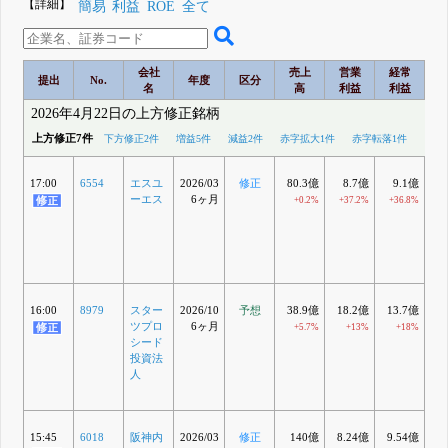
【詳細】
簡易
利益
ROE
全て
会社
売上
営業
経常
提出
No.
年度
区分
名
高
利益
利益
2026年4月22日の上方修正銘柄
上方修正7件
下方修正2件
増益5件
減益2件
赤字拡大1件
赤字転落1件
17:00
6554
エスユ
2026/03
修正
80.3億
8.7億
9.1億
ーエス
6ヶ月
+0.2%
+37.2%
+36.8%
+
16:00
8979
スター
2026/10
予想
38.9億
18.2億
13.7億
1
ツプロ
6ヶ月
+5.7%
+13%
+18%
+
シード
投資法
人
15:45
6018
阪神内
2026/03
修正
140億
8.24億
9.54億
7