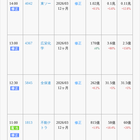
14:00
4042
東ソー
2026/03
修正
1.02兆
0.1兆
0.11兆
0
12ヶ月
+0.5%
+5.6%
+12.8%
+
13:00
4367
広栄化
2026/03
修正
170億
3.6億
2.5億
-5
学
12ヶ月
±0%
+80%
+150%
12:30
5845
全保連
2026/03
修正
262億
31.5億
31.5億
1
12ヶ月
+0.2%
+5%
+5%
11:00
1813
不動テ
2026/03
修正
815億
58億
60億
トラ
12ヶ月
+1.9%
+18.4%
+20%
+