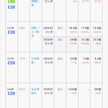
燃機工
12ヶ月
+1%
+17.7%
+27.2%
+
業
15:30
6492
岡野バ
2026/03
修正
58.4億
17.8億
18.6億
1
ルブ製
6ヶ月
+19.5%
+119.5%
+116.3%
+1
造
2026/09
修正
100億
19.5億
20.5億
12ヶ月
+12.8%
+101.9%
+96%
+1
15:30
5279
日本興
2026/03
修正
163億
7.9億
8.2億
業
12ヶ月
+7.2%
+25.4%
+20.6%
+
14:00
8522
名古屋
2026/03
修正
1244億
-
280億
2
銀行
12ヶ月
+1.6%
+4.4%