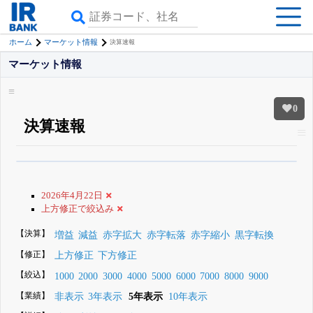
ホーム
マーケット情報
決算速報
マーケット情報
0
決算速報
β版IRBANKでは、
8月24日まで完全無料
すべての機能
が無料で使える
無料でβ版をはじめる
2026年4月22日
登録すると永久30%OFFと米株版の先行利用も付きます
上方修正で絞込み
【決算】
増益
減益
赤字拡大
赤字転落
赤字縮小
黒字転換
【修正】
上方修正
下方修正
【絞込】
1000
2000
3000
4000
5000
6000
7000
8000
9000
【業績】
非表示
3年表示
5年表示
10年表示