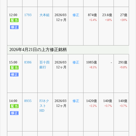
12:00
1793
大本組
2026/03
修正
874億
23.6億
27億
1
12ヶ月
+5.4%
+18%
+20%
+
2026年4月21日の上方修正銘柄
15:00
8386
百十四
2026/03
修正
1085億
-
291億
1
銀行
12ヶ月
+8.5%
+9.8%
14:00
8935
FJネク
2026/03
修正
1420億
140億
140億
スト
12ヶ月
+2.2%
+3.7%
+3.7%
HD