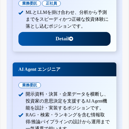
業務委託
正社員
MLとLLMを掛け合わせ、分析から予測
までをスピーディかつ正確な投資体験に
落とし込むポジションです。
Detail
AI Agent エンジニア
業務委託
開示資料・決算・企業データを横断し、
投資家の意思決定を支援するAI Agent機
能を設計・実装するポジションです。
RAG・検索・ランキングを含む情報取
得/推論パイプラインの設計から運用まで
一気通貫で担います。