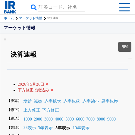
ホーム
マーケット情報
決算速報
マーケット情報
0
決算速報
β版IRBANKでは、
8月24日まで完全無料
銘柄スクリーニング
がさらに詳し
くできる
無料でβ版をはじめる
2026年5月26日
登録すると永久30%OFFと米株版の先行利用も付きます
下方修正で絞込み
【決算】
増益
減益
赤字拡大
赤字転落
赤字縮小
黒字転換
【修正】
上方修正
下方修正
【絞込】
1000
2000
3000
4000
5000
6000
7000
8000
9000
【業績】
非表示
3年表示
5年表示
10年表示