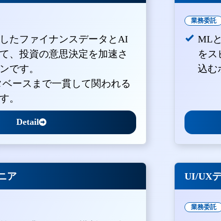
業務委託
積したファイナンスデータとAI
ML
て、投資の意思決定を加速さ
をス
ンです。
込む
ータベースまで一貫して関われる
す。
Detail
ジニア
UI/U
業務委託