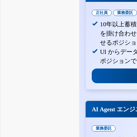
正社員
業務委託
10年以上蓄
を掛け合わせ
せるポジショ
UI からデ
ポジションで
AI Agent エン
業務委託