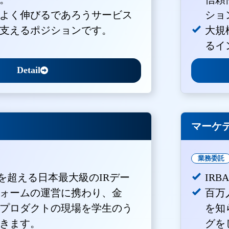
よく伸びるであろうサービス
ショ
支えるポジションです。
大規
るイ
Detail
マーケ
業務委託
Vを超える日本最大級のIRデー
IR
ォームの運営に携わり、金
百万
プロダクトの現場を学生のう
を知
きます。
グを