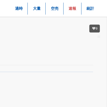
適時
大量
空売
速報
統計
0