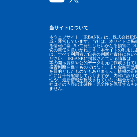
当サイトについて
本ウェブサイト「IRBANK」は、株式会社IRB
成・運営しています。当社は、本サイトに掲
る情報に基づいて発生したいかなる損害につ
切の責任を負いかねます。本サイトの利用に
は、すべて利用者ご自身の判断と責任におい
ださい。 IRBANKに掲載されている情報は
等の開示資料や公的データを元に作成されて
投資判断を促すものではなく、また金融商品
を目的としたものでもありません。情報の正
性には十分配慮しておりますが、内容に誤り
性や、最新情報が反映されていない場合があ
社はその内容の正確性・完全性を保証するも
ません。