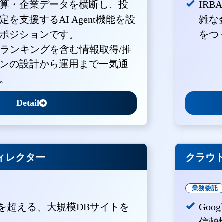
算・企業データを横断し、投
IR
を支援するAI Agent機能を設
雑な
ポジションです。
をつ
・ランキングを含む情報取得/推
ンの設計から運用まで一気通
。
Detail
ィレクター
クラウド
業務委託
PVを超える、大規模DBサイトを
Goo
。
信頼