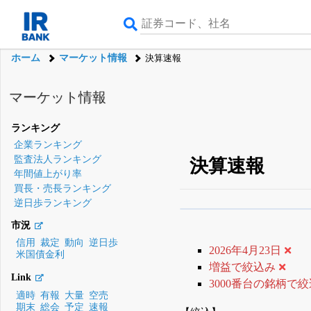
ホーム
マーケット情報
決算速報
マーケット情報
ランキング
企業ランキング
監査法人ランキング
決算速報
年間値上がり率
買長・売長ランキング
逆日歩ランキング
β版IRBANKでは、
8月
市況
無料
信用
裁定
動向
逆日歩
2026年4月23日
米国債金利
登録すると永久30%
増益で絞込み
Link
3000番台の銘柄で
適時
有報
大量
空売
期末
総会
予定
速報