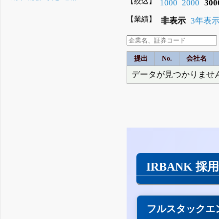
【絞込】
1000
2000
300
【業績】
非表示
3年表
提出
No.
会社名
データが見つかりませ
IRBANK 採
フルスタックエ