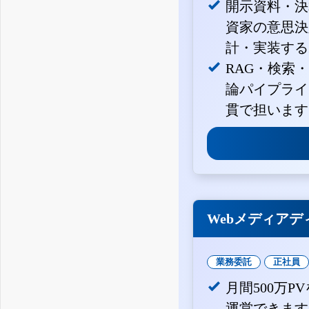
開示資料・決
資家の意思決定
計・実装する
RAG・検索
論パイプライ
貫で担います
Webメディアデ
業務委託
正社員
月間500万
運営できます