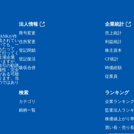
法人情報
企業統計
商号変更
売上統計
ANKが作
載されてい
住所変更
利益統計
いても、一
あたって
登記閉鎖
株主資本
て行ってく
、上場企業
登記復活
CF統計
いますが、
取引の勧誘
吸収合併
時価総額
確性・完全
がある可能
従業員
ります。当
のではあり
検索
ランキング
カテゴリ
企業ランキン
銘柄一覧
監査法人ラン
株価値上がり
買い長・売り