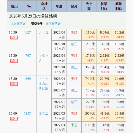
会社
売上
営業
経常
提出
No.
年度
区分
名
高
利益
利益
2026年5月29日の増益銘柄
増益6件
上方修正1件
赤字転落2件
15:30
4627
ナトコ
2026/04
実績
115億
8.64億
10.2億
6
6ヶ月
+4.5%
+33.5%
+90.3%
+
2026/10
修正
230億
14.5億
15.5億
12ヶ月
+3.3%
+3.7%
+2.7%
-
15:30
4707
キタッ
2026/04
実績
17.8億
2.32億
2.33億
1
ク
7ヶ月
+1.1%
+19.7%
+13.4%
-
2026/10
修正
35.9億
2.54億
2.59億
13ヶ月
+3.1%
+61.9%
+48.3%
-
15:30
4369
トリケ
2026/04
実績
74.9億
20.7億
24.9億
1
ミカル
3ヶ月
+14%
+20.8%
+51.5%
+
研究所
2026/07
修正
137億
29.6億
30.9億
2
6ヶ月
+10.7%
-6.9%
-18.7%
-
2027/01
修正
270億
60億
63億
12ヶ月
+13.1%
+1.7%
-11.1%
-
15:00
7247
ミクニ
2026/03
実績
1034億
41.8億
33.4億
12ヶ月
+2%
+38.3%
+17.7%
-
2027/03
予想
1100億
43億
35億
12ヶ月
+6.4%
+2.8%
+4.8%