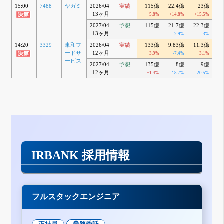
15:00
7488
ヤガミ
2026/04
実績
115億
22.4億
23億
1
13ヶ月
+5.8%
+14.8%
+15.5%
+
2027/04
予想
115億
21.7億
22.3億
1
13ヶ月
-2.9%
-3%
14:20
3329
東和フ
2026/04
実績
133億
9.83億
11.3億
7
ードサ
12ヶ月
+3.9%
-7.4%
+3.1%
ービス
2027/04
予想
135億
8億
9億
12ヶ月
+1.4%
-18.7%
-20.5%
-
IRBANK 採用情報
フルスタックエンジニア