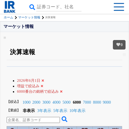
ホーム
マーケット情報
決算速報
マーケット情報
0
決算速報
β版IRBANKでは、
8月24日まで完全無料
すべての機能
が無料で使える
無料でβ版をはじめる
2026年6月1日
登録すると永久30%OFFと米株版の先行利用も付きます
増益で絞込み
6000番台の銘柄で絞込み
【絞込】
1000
2000
3000
4000
5000
6000
7000
8000
9000
【業績】
非表示
3年表示
5年表示
10年表示