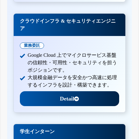
クラウドインフラ & セキュリティエンジニ
ア
業務委託
Google Cloud 上でマイクロサービス基盤
の信頼性・可用性・セキュリティを担う
ポジションです。
大規模金融データを安全かつ高速に処理
するインフラを設計・構築できます。
Detail
学生インターン