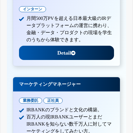
インターン
月間500万PVを超える日本最大級のIRデ
ータプラットフォームの運営に携わり、
金融・データ・プロダクトの現場を学生
のうちから体験できます。
Detail
マーケティングマネージャー
業務委託
正社員
IRBANKのブランドと文化の構築。
百万人の現IRBANKユーザーとまだ
IRBANKを知らない数千万人に対してマ
ーケティングをしてみたい方。