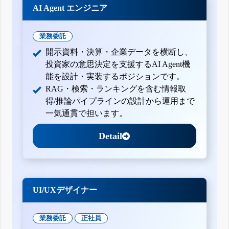
AI Agent エンジニア
業務委託
開示資料・決算・企業データを横断し、
投資家の意思決定を支援するAI Agent機
能を設計・実装するポジションです。
RAG・検索・ランキングを含む情報取
得/推論パイプラインの設計から運用まで
一気通貫で担います。
Detail
UI/UXデザイナー
業務委託
正社員