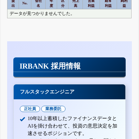
提
会社
年
区
売上
営業
経常
純利
No.
出
名
度
分
高
利益
利益
益
データが見つかりませんでした。
IRBANK 採用情報
フルスタックエンジニア
正社員
業務委託
10年以上蓄積したファイナンスデータと
AIを掛け合わせて、投資の意思決定を加
速させるポジションです。