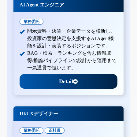
AI Agent エンジニア
業務委託
開示資料・決算・企業データを横断し、
投資家の意思決定を支援するAI Agent機
能を設計・実装するポジションです。
RAG・検索・ランキングを含む情報取
得/推論パイプラインの設計から運用まで
一気通貫で担います。
Detail
UI/UXデザイナー
業務委託
正社員