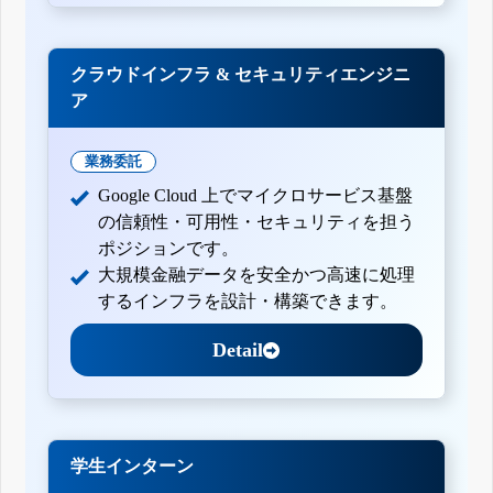
クラウドインフラ & セキュリティエンジニ
ア
業務委託
Google Cloud 上でマイクロサービス基盤
の信頼性・可用性・セキュリティを担う
ポジションです。
大規模金融データを安全かつ高速に処理
するインフラを設計・構築できます。
Detail
学生インターン