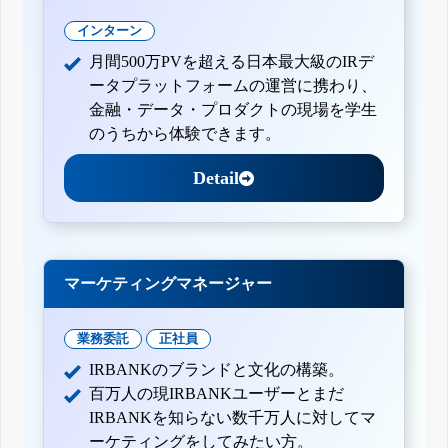
インターン
月間500万PVを超える日本最大級のIRデ
ータプラットフォームの運営に携わり、
金融・データ・プロダクトの現場を学生
のうちから体験できます。
Detail
マーケティングマネージャー
業務委託
正社員
IRBANKのブランドと文化の構築。
百万人の現IRBANKユーザーとまだ
IRBANKを知らない数千万人に対してマ
ーケティングをしてみたい方。