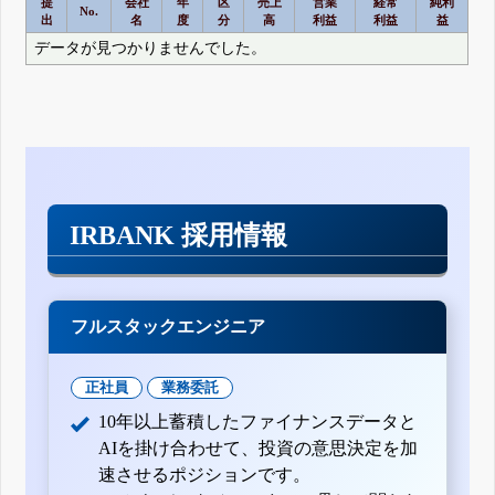
提
会社
年
区
売上
営業
経常
純利
No.
出
名
度
分
高
利益
利益
益
データが見つかりませんでした。
IRBANK 採用情報
フルスタックエンジニア
正社員
業務委託
10年以上蓄積したファイナンスデータと
AIを掛け合わせて、投資の意思決定を加
速させるポジションです。