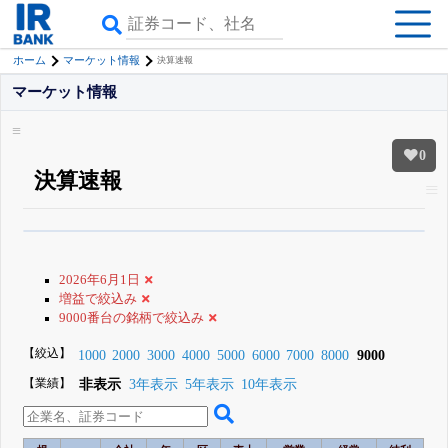
ホーム
マーケット情報
決算速報
マーケット情報
0
決算速報
β版IRBANKでは、
8月24日まで完全無料
銘柄スクリーニング
がさらに詳し
くできる
無料でβ版をはじめる
2026年6月1日
登録すると永久30%OFFと米株版の先行利用も付きます
増益で絞込み
9000番台の銘柄で絞込み
【絞込】
1000
2000
3000
4000
5000
6000
7000
8000
9000
【業績】
非表示
3年表示
5年表示
10年表示