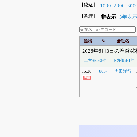
【絞込】
1000
2000
300
【業績】
非表示
3年表
提出
No.
会社名
2026年6月3日の増益銘
上方修正3件
下方修正1件
15:30
8057
内田洋行