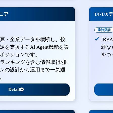
ジニア
UI/U
業務委託
算・企業データを横断し、投
IR
を支援するAI Agent機能を設
雑な
ポジションです。
をつ
・ランキングを含む情報取得/推
ンの設計から運用まで一気通
。
Detail