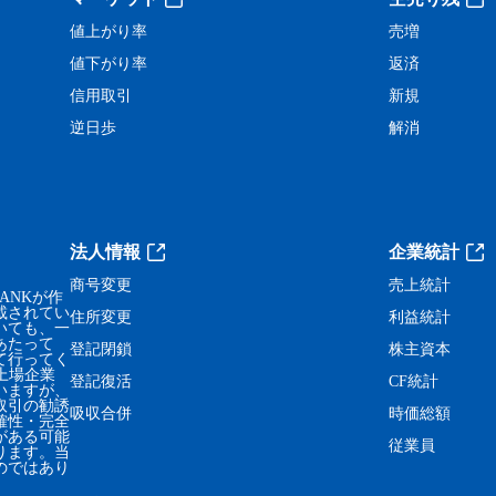
。
値上がり率
売増
値下がり率
返済
信用取引
新規
逆日歩
解消
法人情報
企業統計
商号変更
売上統計
ANKが作
載されてい
住所変更
利益統計
いても、一
あたって
登記閉鎖
株主資本
て行ってく
、上場企業
登記復活
CF統計
いますが、
取引の勧誘
吸収合併
時価総額
確性・完全
がある可能
従業員
ります。当
のではあり