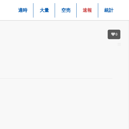
適時
大量
空売
速報
統計
0