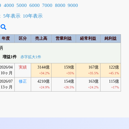
0
4000
5000
6000
7000
8000
9000
示
5年表示
10年表示
年度
区分
売上高
営業利益
経常利益
純利益
柄
増益1件
赤字拡大1件
2026/04
実績
3144億
159億
167億
122億
10ヶ月
+34.2%
+35%
+35.5%
+45.1%
2026/07
修正
4210億
154億
163億
115億
13ヶ月
+24.9%
+26.5%
+24.2%
+17%