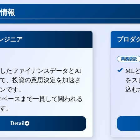
用情報
ンジニア
プロダ
業務委託
積したファイナンスデータとAI
ML
て、投資の意思決定を加速さ
をス
ンです。
込む
ータベースまで一貫して関われる
す。
Detail