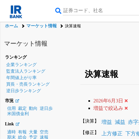
ホーム
マーケット情報
決算速報
マーケット情報
ランキング
企業ランキング
監査法人ランキング
決算速報
年間値上がり率
買長・売長ランキング
逆日歩ランキング
2026年6月3日
市況
増益で絞込み
信用
裁定
動向
逆日歩
米国債金利
【決算】
増益
減益
赤字
Link
【修正】
適時
有報
大量
空売
上方修正
下方
期末
総会
予定
速報