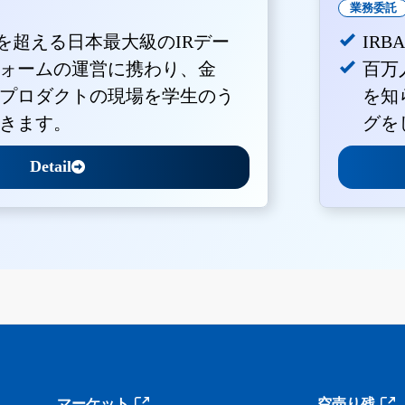
業務委託
Vを超える日本最大級のIRデー
IR
ォームの運営に携わり、金
百万
プロダクトの現場を学生のう
を知
きます。
グを
Detail
マーケット
空売り残