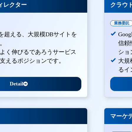
ィレクター
クラウド
業務委託
PVを超える、大規模DBサイトを
Goo
。
信頼
よく伸びるであろうサービス
ショ
支えるポジションです。
大規
るイ
Detail
マーケ