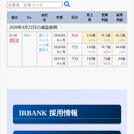
会社
売上
営業
経常
提出
No.
年度
区分
名
高
利益
利益
2026年4月22日の減益銘柄
15:30
8961
森トラ
2026/02
実績
116億
74.2億
65.5億
6
ストリ
6ヶ月
-0.7%
-0.3%
-0.9%
ート投
2026/08
予想
118億
74.7億
64.6億
6
資法人
6ヶ月
+1.7%
+0.6%
-1.3%
2027/02
予想
118億
75億
64億
6
6ヶ月
-0.2%
+0.5%
-1%
IRBANK 採用情報