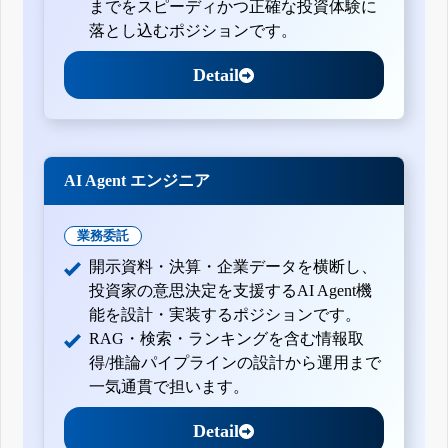
までをスピーディかつ正確な投資体験に
落とし込むポジションです。
Detail
AI Agent エンジニア
業務委託
開示資料・決算・企業データを横断し、
投資家の意思決定を支援するAI Agent機
能を設計・実装するポジションです。
RAG・検索・ランキングを含む情報取
得/推論パイプラインの設計から運用まで
一気通貫で担います。
Detail