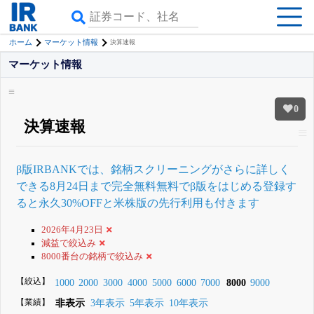
ホーム
マーケット情報
決算速報
マーケット情報
0
決算速報
β版IRBANKでは、
銘柄スクリーニング
がさらに詳しく
できる
8月24日まで完全無料
無料でβ版をはじめる
登録す
ると永久30%OFFと米株版の先行利用も付きます
2026年4月23日
減益で絞込み
8000番台の銘柄で絞込み
【絞込】
1000
2000
3000
4000
5000
6000
7000
8000
9000
【業績】
非表示
3年表示
5年表示
10年表示