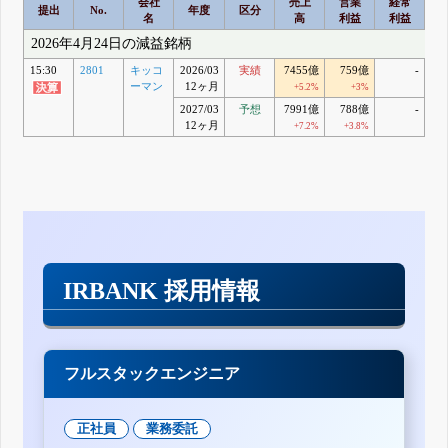
会社
売上
営業
経常
提出
No.
年度
区分
名
高
利益
利益
2026年4月24日の減益銘柄
15:30
2801
キッコ
2026/03
実績
7455億
759億
-
6
ーマン
12ヶ月
+5.2%
+3%
2027/03
予想
7991億
788億
-
6
12ヶ月
+7.2%
+3.8%
IRBANK 採用情報
フルスタックエンジニア
正社員
業務委託