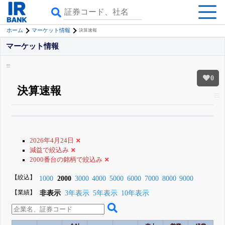
ホーム
マーケット情報
決算速報
マーケット情報
0
決算速報
β版IRBANKでは、
8月24日まで完全無料
銘柄スクリーニング
がさらに詳し
くできる
無料でβ版をはじめる
2026年4月24日
登録すると永久30%OFFと米株版の先行利用も付きます
減益で絞込み
2000番台の銘柄で絞込み
【絞込】
1000
2000
3000
4000
5000
6000
7000
8000
9000
【業績】
非表示
3年表示
5年表示
10年表示