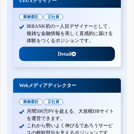
UI/UXデザイナー
業務委託
正社員
IRBANK初の一人目デザイナーとして、
複雑な金融情報を美しく直感的に届ける
体験をつくるポジションです。
Detail
Webメディアディレクター
業務委託
正社員
月間500万PVを超える、大規模DBサイト
を運営できます。
これから勢いよく伸びるであろうサービ
スの根幹部分を支えるポジションです。