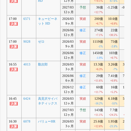
HD
12ヶ月
+70.1%
-67.6%
-58.4
2027/03
予想
36億
-1.25億
-0.95
12ヶ月
+12.7%
17:00
6571
キュービーネ
2026/03
実績
200億
10.6億
ット HD
9ヶ月
+6.7%
+0.9%
2026/06
修正
274億
22億
12ヶ月
+7.1%
+30.5%
17:00
9028
ゼロ
2026/03
実績
1119億
75億
9ヶ月
-1%
-2.8%
2026/06
修正
1450億
103億
12ヶ月
-1.9%
+0.7%
16:55
4013
勤次郎
2026/03
実績
13.3億
3.26億
3.19
3ヶ月
+6.3%
-7%
-8.6
2026/06
修正
29億
7.41億
7.42
6ヶ月
+11.6%
+0.9%
+1.7
2026/12
修正
60億
16億
16.1
12ヶ月
+11.7%
+5.2%
+5.5
16:45
6424
高見沢サイバ
2026/03
実績
129億
6.18億
5.99
ネティックス
12ヶ月
-16.2%
-55%
-54.1
2027/03
予想
143億
7.7億
7.4
12ヶ月
+11.1%
+24.5%
+23.4
16:30
6078
バリューHR
2026/03
実績
25.6億
1.95億
2.06
3ヶ月
+12.6%
-21.5%
-18