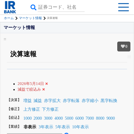
ホーム
マーケット情報
決算速報
マーケット情報
0
決算速報
β版IRBANKでは、
8月24日まで完全無料
銘柄スクリーニング
がさらに詳し
くできる
無料でβ版をはじめる
2026年5月14日
登録すると永久30%OFFと米株版の先行利用も付きます
減益で絞込み
【決算】
増益
減益
赤字拡大
赤字転落
赤字縮小
黒字転換
【修正】
上方修正
下方修正
【絞込】
1000
2000
3000
4000
5000
6000
7000
8000
9000
【業績】
非表示
3年表示
5年表示
10年表示