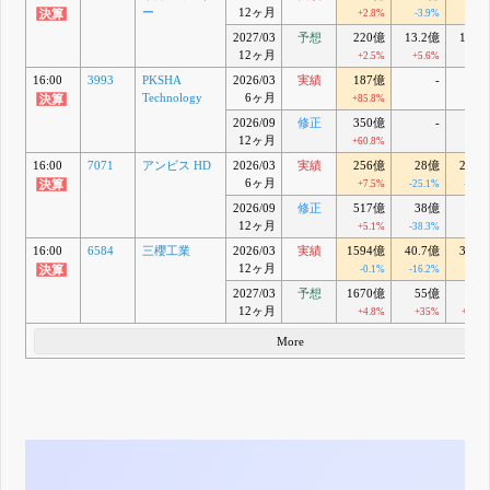
ー
12ヶ月
+2.8%
-3.9%
-2.6
2027/03
予想
220億
13.2億
12.3
12ヶ月
+2.5%
+5.6%
+4.3
16:00
3993
PKSHA
2026/03
実績
187億
-
Technology
6ヶ月
+85.8%
2026/09
修正
350億
-
12ヶ月
+60.8%
16:00
7071
アンビス HD
2026/03
実績
256億
28億
27.9
6ヶ月
+7.5%
-25.1%
-26.8
2026/09
修正
517億
38億
33
12ヶ月
+5.1%
-38.3%
-48
16:00
6584
三櫻工業
2026/03
実績
1594億
40.7億
30.4
12ヶ月
-0.1%
-16.2%
-34
2027/03
予想
1670億
55億
35
12ヶ月
+4.8%
+35%
+15.2
More