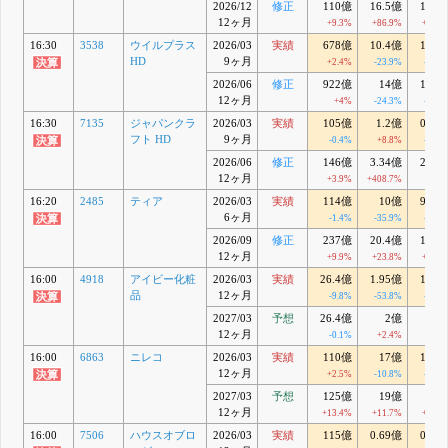
2026/12
修正
110億
16.5億
16.3
12ヶ月
+9.3%
+86.9%
+70.3
16:30
3538
ウイルプラス
2026/03
実績
678億
10.4億
10.6
HD
9ヶ月
+2.4%
-23.9%
-26.5
2026/06
修正
922億
14億
14.3
12ヶ月
+4%
-24.3%
-24.8
16:30
7135
ジャパンクラ
2026/03
実績
105億
1.2億
0.25
フト HD
9ヶ月
-0.4%
+8.8%
-61.4
2026/06
修正
146億
3.34億
2.62
12ヶ月
+3.9%
+408.7%
16:20
2485
ティア
2026/03
実績
114億
10億
9.09
6ヶ月
-1.4%
-35.9%
-42.3
2026/09
修正
237億
20.4億
18.3
12ヶ月
+9.9%
+23.8%
+15.8
16:00
4918
アイビー化粧
2026/03
実績
26.4億
1.95億
1.92
品
12ヶ月
-9.8%
-53.8%
-54.2
2027/03
予想
26.4億
2億
2
12ヶ月
-0.1%
+2.4%
+3.9
16:00
6863
ニレコ
2026/03
実績
110億
17億
17.9
12ヶ月
+2.5%
-10.8%
-11.5
2027/03
予想
125億
19億
20
12ヶ月
+13.4%
+11.7%
+11.4
16:00
7506
ハウスオブロ
2026/03
実績
115億
0.69億
0.75