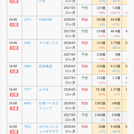
ーゼ
12ヶ月
-0.5%
-43.7%
-50.1
2027/03
予想
121億
1.6億
1.6
12ヶ月
+4.8%
+129.7%
+113.3
16:00
2475
WDB HD
2026/03
実績
503億
44.6億
46
12ヶ月
-1.6%
-11.9%
-9.8
2027/03
予想
514億
46.4億
46.6
12ヶ月
+2.3%
+3.9%
+1.4
16:00
5381
マイポックス
2026/03
実績
121億
5.79億
6.13
12ヶ月
+7.9%
-38.5%
-28.2
2027/03
予想
130億
9億
9
12ヶ月
+7.8%
+55.3%
+46.6
16:00
2894
石井食品
2026/03
実績
110億
0.15億
0.22
12ヶ月
+0.9%
-94.3%
-92.8
2027/03
予想
112億
1.5億
1.55
12ヶ月
+2.1%
+604.5
16:00
7477
ムラキ
2026/03
実績
78.3億
1.37億
1.58
12ヶ月
+3.7%
-4.7%
-5.8
16:00
4095
日本パーカラ
2026/03
実績
1382億
148億
197
イジング
12ヶ月
+4.4%
-1.2%
-1.3
2027/03
予想
1340億
150億
190
12ヶ月
-3%
+1.3%
-3.4
16:00
7851
カワセコンピ
2026/03
実績
28億
0.48億
0.75
ュータサプラ
12ヶ月
-1.2%
-38.3%
-30.6