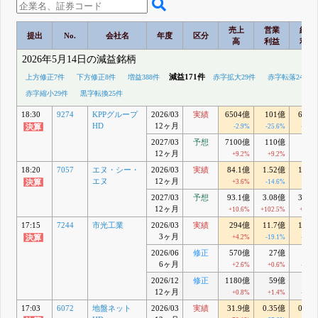
売上
営業
経常
提出
No.
会社名
年度
区分
高
利益
利益
2026年5月14日の減益銘柄
減益171件
上方修正7件
下方修正8件
増益388件
赤字拡大29件
赤字転落24件
赤字縮小29件
黒字転換25件
18:30
9274
KPPグループ
2026/03
実績
6504億
101億
61.8
HD
12ヶ月
-2.9%
-25.6%
-36.4
2027/03
予想
7100億
110億
65
12ヶ月
+9.2%
+9.2%
+5.3
18:20
7057
エヌ・シー・
2026/03
実績
84.1億
1.52億
1.87
エヌ
12ヶ月
+3.6%
-14.6%
-36
2027/03
予想
93.1億
3.08億
3.48
12ヶ月
+10.6%
+102.5%
+85.8
17:15
7244
市光工業
2026/03
実績
294億
11.7億
15.9
3ヶ月
+4.2%
-19.1%
-11.9
2026/06
修正
570億
27億
32
6ヶ月
+2.6%
+0.6%
-12.7
2026/12
修正
1180億
59億
66
12ヶ月
+0.8%
+1.4%
-12.8
17:03
6072
地盤ネット
2026/03
実績
31.9億
0.35億
0.45