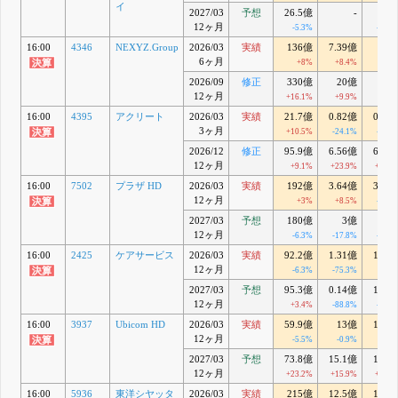
イ
2027/03
予想
26.5億
-
0.2
12ヶ月
-5.3%
-73.6
16:00
4346
NEXYZ.Group
2026/03
実績
136億
7.39億
5
6ヶ月
+8%
+8.4%
-25
2026/09
修正
330億
20億
19
12ヶ月
+16.1%
+9.9%
+9
16:00
4395
アクリート
2026/03
実績
21.7億
0.82億
0.82
3ヶ月
+10.5%
-24.1%
-27.7
2026/12
修正
95.9億
6.56億
6.36
12ヶ月
+9.1%
+23.9%
+20.9
16:00
7502
プラザ HD
2026/03
実績
192億
3.64億
3.25
12ヶ月
+3%
+8.5%
-16.2
2027/03
予想
180億
3億
2.3
12ヶ月
-6.3%
-17.8%
-29.3
16:00
2425
ケアサービス
2026/03
実績
92.2億
1.31億
1.62
12ヶ月
-6.3%
-75.3%
-71
2027/03
予想
95.3億
0.14億
1.36
12ヶ月
+3.4%
-88.8%
-16.1
16:00
3937
Ubicom HD
2026/03
実績
59.9億
13億
12.9
12ヶ月
-5.5%
-0.9%
-4
2027/03
予想
73.8億
15.1億
15.2
12ヶ月
+23.2%
+15.9%
+18.1
16:00
5936
東洋シヤッタ
2026/03
実績
215億
12.5億
11.8