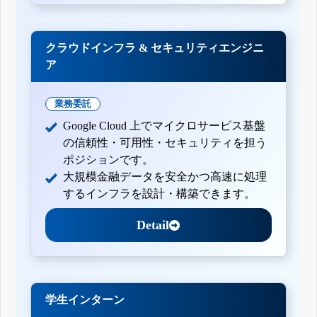
クラウドインフラ & セキュリティエンジニ
ア
業務委託
Google Cloud 上でマイクロサービス基盤
の信頼性・可用性・セキュリティを担う
ポジションです。
大規模金融データを安全かつ高速に処理
するインフラを設計・構築できます。
Detail
学生インターン