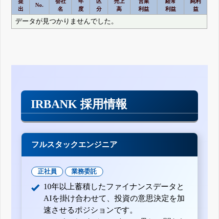
提
会社
年
区
売上
営業
経常
純利
No.
出
名
度
分
高
利益
利益
益
データが見つかりませんでした。
IRBANK 採用情報
フルスタックエンジニア
正社員
業務委託
10年以上蓄積したファイナンスデータと
AIを掛け合わせて、投資の意思決定を加
速させるポジションです。