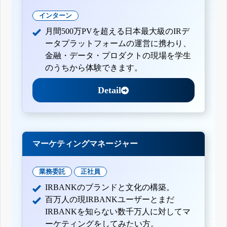
インターン
月間500万PVを超える日本最大級のIRデ
ータプラットフォームの運営に携わり、
金融・データ・プロダクトの現場を学生
のうちから体験できます。
Detail
マーケティングマネージャー
業務委託
正社員
IRBANKのブランドと文化の構築。
百万人の現IRBANKユーザーとまだ
IRBANKを知らない数千万人に対してマ
ーケティングをしてみたい方。