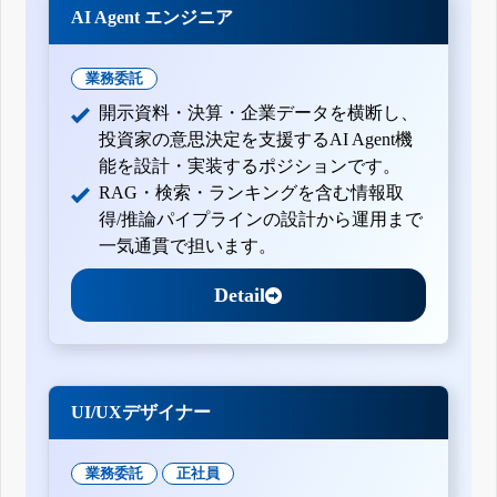
AI Agent エンジニア
業務委託
開示資料・決算・企業データを横断し、
投資家の意思決定を支援するAI Agent機
能を設計・実装するポジションです。
RAG・検索・ランキングを含む情報取
得/推論パイプラインの設計から運用まで
一気通貫で担います。
Detail
UI/UXデザイナー
業務委託
正社員