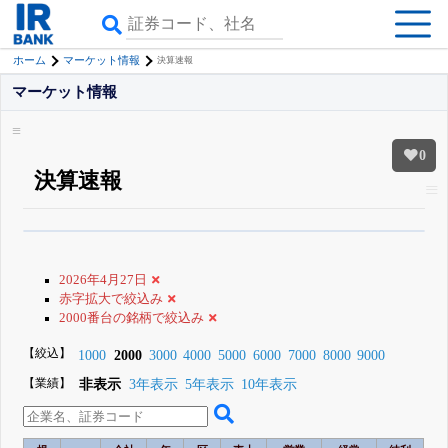
ホーム
マーケット情報
決算速報
マーケット情報
0
決算速報
β版IRBANKでは、
8月24日まで完全無料
銘柄スクリーニング
がさらに詳し
くできる
無料でβ版をはじめる
2026年4月27日
登録すると永久30%OFFと米株版の先行利用も付きます
赤字拡大で絞込み
2000番台の銘柄で絞込み
【絞込】
1000
2000
3000
4000
5000
6000
7000
8000
9000
【業績】
非表示
3年表示
5年表示
10年表示