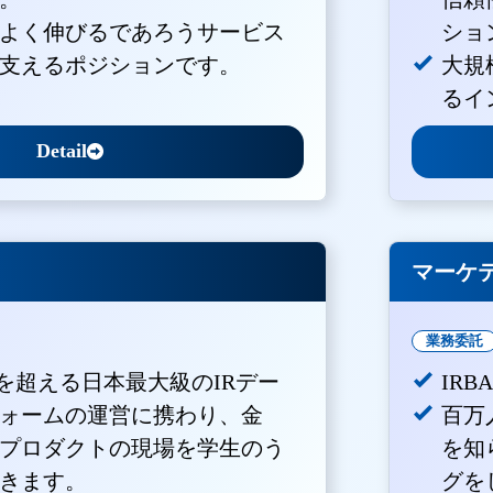
よく伸びるであろうサービス
ショ
支えるポジションです。
大規
るイ
Detail
マーケ
業務委託
Vを超える日本最大級のIRデー
IR
ォームの運営に携わり、金
百万
プロダクトの現場を学生のう
を知
きます。
グを