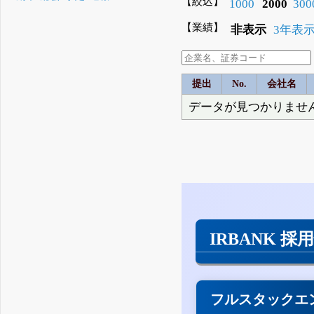
【絞込】
1000
2000
300
【業績】
非表示
3年表
提出
No.
会社名
データが見つかりませ
IRBANK 採
フルスタックエ