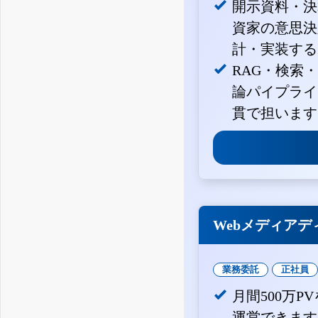
開示資料・決
資家の意思決定
計・実装する
RAG・検索
論パイプライ
貫で担います
Webメディアデ
業務委託
正社員
月間500万
運営できます