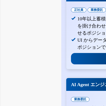
正社員
業務委託
10年以上蓄
を掛け合わせ
せるポジショ
UI からデ
ポジションで
AI Agent エン
業務委託