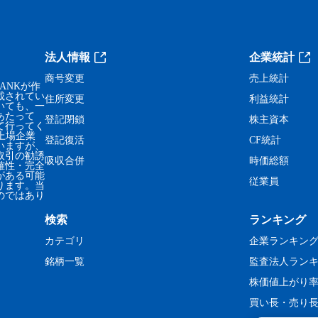
法人情報
企業統計
商号変更
売上統計
ANKが作
載されてい
住所変更
利益統計
いても、一
あたって
登記閉鎖
株主資本
て行ってく
、上場企業
登記復活
CF統計
いますが、
取引の勧誘
吸収合併
時価総額
確性・完全
がある可能
従業員
ります。当
のではあり
検索
ランキング
カテゴリ
企業ランキン
銘柄一覧
監査法人ラン
株価値上がり
買い長・売り