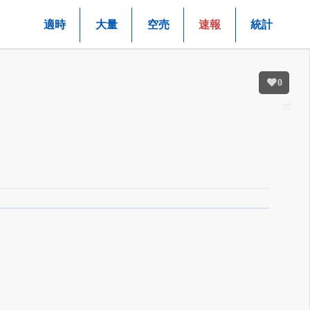
適時
大量
空売
速報
統計
0