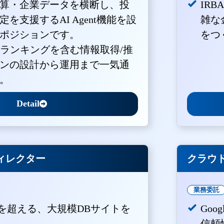
算・企業データを横断し、投
IR
を支援するAI Agent機能を設
雑な
ポジションです。
をつ
・ランキングを含む情報取得/推
ンの設計から運用まで一気通
。
Detail
ィレクター
クラウド
業務委託
PVを超える、大規模DBサイトを
Goo
。
信頼