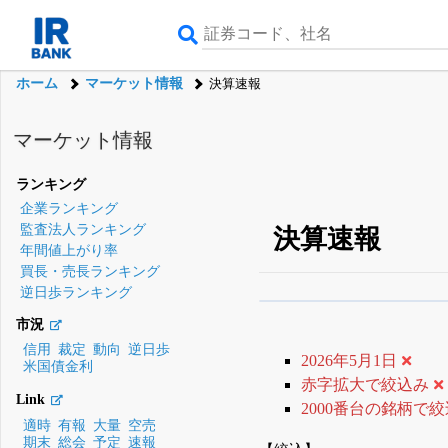
ホーム
マーケット情報
決算速報
マーケット情報
ランキング
企業ランキング
監査法人ランキング
決算速報
年間値上がり率
買長・売長ランキング
逆日歩ランキング
β版IRBANKでは、
8月
市況
無料
信用
裁定
動向
逆日歩
2026年5月1日
米国債金利
登録すると永久30%
赤字拡大で絞込み
Link
2000番台の銘柄で
適時
有報
大量
空売
期末
総会
予定
速報