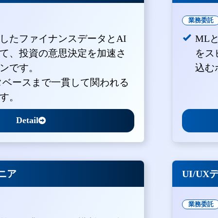
業務委託
積したファイナンスデータとAI
ML
て、投資の意思決定を加速さ
をス
ンです。
込む
ータベースまで一貫して関われる
す。
Detail
ジニア
UI/U
業務委託