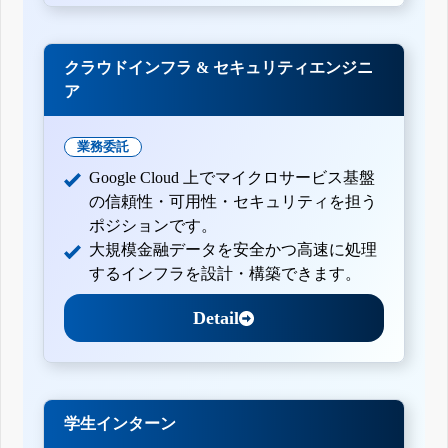
クラウドインフラ & セキュリティエンジニ
ア
業務委託
Google Cloud 上でマイクロサービス基盤
の信頼性・可用性・セキュリティを担う
ポジションです。
大規模金融データを安全かつ高速に処理
するインフラを設計・構築できます。
Detail
学生インターン