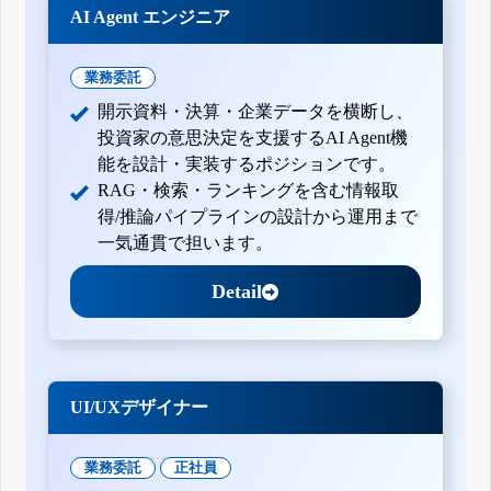
AI Agent エンジニア
業務委託
開示資料・決算・企業データを横断し、
投資家の意思決定を支援するAI Agent機
能を設計・実装するポジションです。
RAG・検索・ランキングを含む情報取
得/推論パイプラインの設計から運用まで
一気通貫で担います。
Detail
UI/UXデザイナー
業務委託
正社員