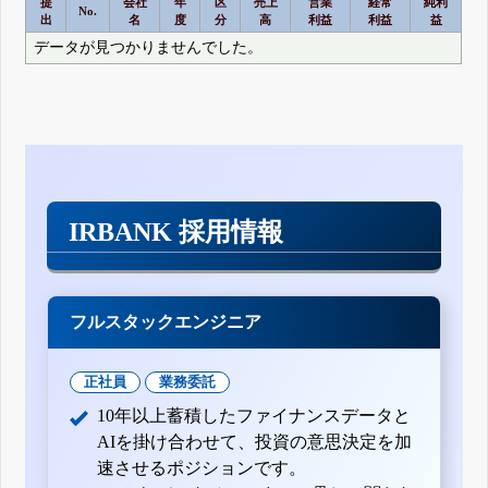
提
会社
年
区
売上
営業
経常
純利
No.
出
名
度
分
高
利益
利益
益
データが見つかりませんでした。
IRBANK 採用情報
フルスタックエンジニア
正社員
業務委託
10年以上蓄積したファイナンスデータと
AIを掛け合わせて、投資の意思決定を加
速させるポジションです。