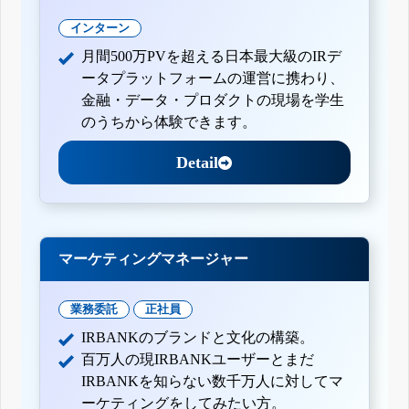
インターン
月間500万PVを超える日本最大級のIRデ
ータプラットフォームの運営に携わり、
金融・データ・プロダクトの現場を学生
のうちから体験できます。
Detail
マーケティングマネージャー
業務委託
正社員
IRBANKのブランドと文化の構築。
百万人の現IRBANKユーザーとまだ
IRBANKを知らない数千万人に対してマ
ーケティングをしてみたい方。