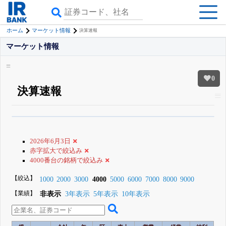
ホーム
マーケット情報
決算速報
マーケット情報
0
決算速報
β版IRBANKでは、
8月24日まで完全無料
銘柄スクリーニング
がさらに詳し
くできる
無料でβ版をはじめる
2026年6月3日
登録すると永久30%OFFと米株版の先行利用も付きます
赤字拡大で絞込み
4000番台の銘柄で絞込み
【絞込】
1000
2000
3000
4000
5000
6000
7000
8000
9000
【業績】
非表示
3年表示
5年表示
10年表示