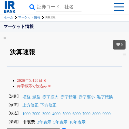
ホーム
マーケット情報
決算速報
マーケット情報
0
決算速報
β版IRBANKでは、
8月24日まで完全無料
銘柄スクリーニング
がさらに詳し
くできる
無料でβ版をはじめる
2026年5月29日
登録すると永久30%OFFと米株版の先行利用も付きます
赤字転落で絞込み
【決算】
増益
減益
赤字拡大
赤字転落
赤字縮小
黒字転換
【修正】
上方修正
下方修正
【絞込】
1000
2000
3000
4000
5000
6000
7000
8000
9000
【業績】
非表示
3年表示
5年表示
10年表示