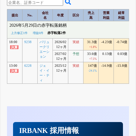
会社
売上
営業
経常
提出
No.
年度
区分
名
高
利益
利益
2026年5月29日の赤字転落銘柄
赤字転落2件
上方修正1件
増益6件
18:00
9238
バリュ
2026/02
実績
31.3億
-4.23億
-0.74億
-
ークリ
12ヶ月
+1.8%
エーシ
2027/02
予想
33.6億
0.13億
0.03億
-0
ョン
12ヶ月
+7.5%
13:00
6228
ジェ
2025/12
実績
147億
-14.9億
-15.8億
-2
イ・イ
12ヶ月
-24.1%
ー・テ
ィ
IRBANK 採用情報