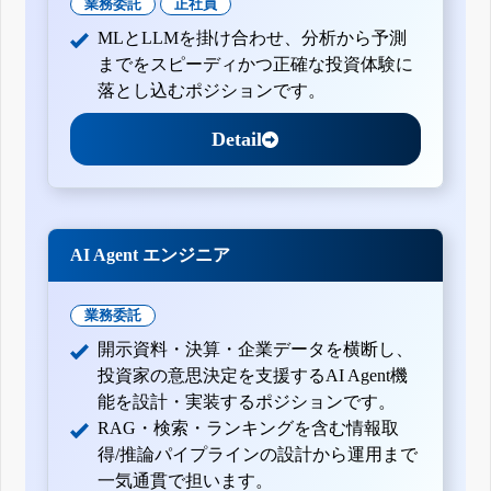
業務委託
正社員
MLとLLMを掛け合わせ、分析から予測
までをスピーディかつ正確な投資体験に
落とし込むポジションです。
Detail
AI Agent エンジニア
業務委託
開示資料・決算・企業データを横断し、
投資家の意思決定を支援するAI Agent機
能を設計・実装するポジションです。
RAG・検索・ランキングを含む情報取
得/推論パイプラインの設計から運用まで
一気通貫で担います。