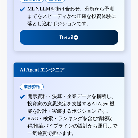
MLとLLMを掛け合わせ、分析から予測
までをスピーディかつ正確な投資体験に
落とし込むポジションです。
Detail
AI Agent エンジニア
業務委託
開示資料・決算・企業データを横断し、
投資家の意思決定を支援するAI Agent機
能を設計・実装するポジションです。
RAG・検索・ランキングを含む情報取
得/推論パイプラインの設計から運用まで
一気通貫で担います。