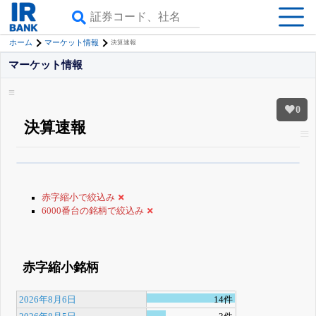
ホーム
マーケット情報
決算速報
マーケット情報
0
決算速報
β版IRBANKでは、
8月24日まで完全無料
銘柄スクリーニング
がさらに詳し
くできる
無料でβ版をはじめる
赤字縮小で絞込み
登録すると永久30%OFFと米株版の先行利用も付きます
6000番台の銘柄で絞込み
赤字縮小銘柄
2026年8月6日
14件