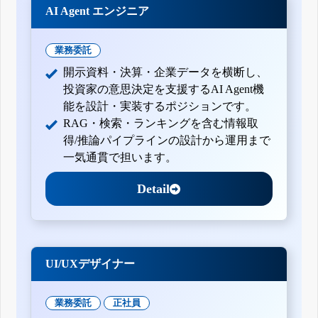
AI Agent エンジニア
業務委託
開示資料・決算・企業データを横断し、
投資家の意思決定を支援するAI Agent機
能を設計・実装するポジションです。
RAG・検索・ランキングを含む情報取
得/推論パイプラインの設計から運用まで
一気通貫で担います。
Detail
UI/UXデザイナー
業務委託
正社員