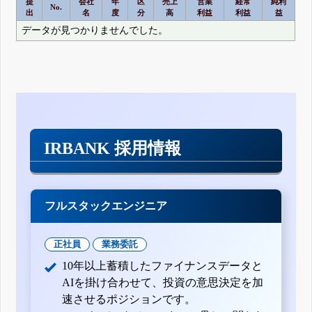
提
会社
年
区
売上
営業
経常
純利
No.
出
名
度
分
高
利益
利益
益
データが見つかりませんでした。
IRBANK 採用情報
フルスタックエンジニア
正社員
業務委託
10年以上蓄積したファイナンスデータと
AIを掛け合わせて、投資の意思決定を加
速させるポジションです。