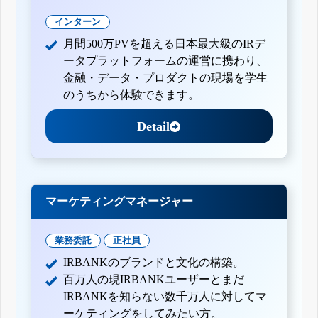
インターン
月間500万PVを超える日本最大級のIRデ
ータプラットフォームの運営に携わり、
金融・データ・プロダクトの現場を学生
のうちから体験できます。
Detail
マーケティングマネージャー
業務委託
正社員
IRBANKのブランドと文化の構築。
百万人の現IRBANKユーザーとまだ
IRBANKを知らない数千万人に対してマ
ーケティングをしてみたい方。