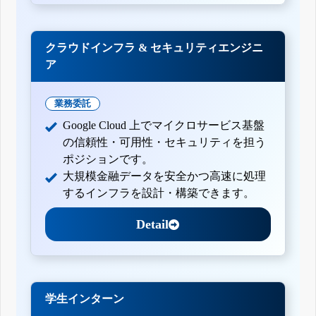
クラウドインフラ & セキュリティエンジニ
ア
業務委託
Google Cloud 上でマイクロサービス基盤
の信頼性・可用性・セキュリティを担う
ポジションです。
大規模金融データを安全かつ高速に処理
するインフラを設計・構築できます。
Detail
学生インターン