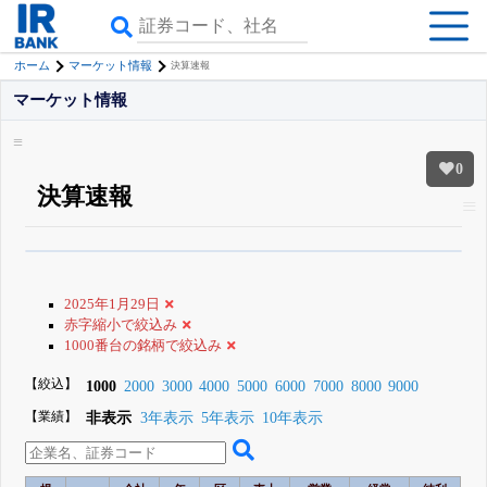
ホーム
マーケット情報
決算速報
マーケット情報
0
決算速報
β版IRBANKでは、
8月24日まで完全無料
銘柄スクリーニング
がさらに詳し
くできる
無料でβ版をはじめる
2025年1月29日
登録すると永久30%OFFと米株版の先行利用も付きます
赤字縮小で絞込み
1000番台の銘柄で絞込み
【絞込】
1000
2000
3000
4000
5000
6000
7000
8000
9000
【業績】
非表示
3年表示
5年表示
10年表示