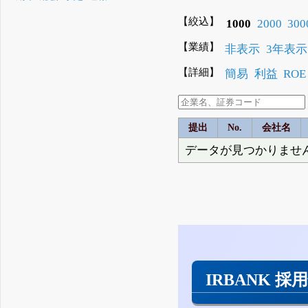
【絞込】
1000
2000
300
【業績】
非表示
3年表示
【詳細】
簡易
利益
ROE
提出
No.
会社名
データが見つかりませ
IRBANK 採