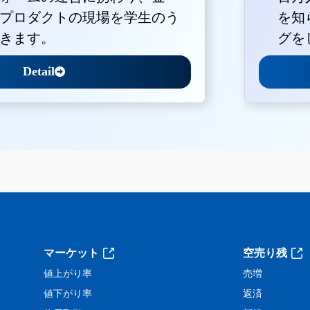
プロダクトの現場を学生のう
を知
きます。
グを
Detail
。
マーケット
空売り残
値上がり率
売増
値下がり率
返済