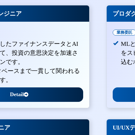
ンジニア
プロダ
業務委託
積したファイナンスデータとAI
ML
て、投資の意思決定を加速さ
をス
ンです。
込む
ータベースまで一貫して関われる
す。
Detail
ジニア
UI/U