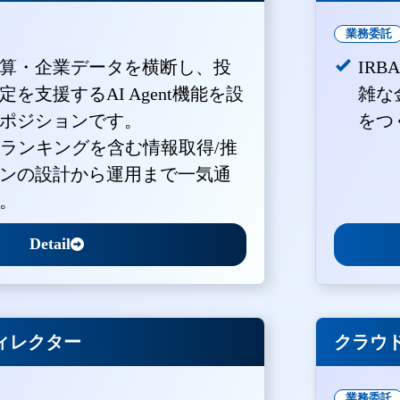
業務委託
算・企業データを横断し、投
IR
を支援するAI Agent機能を設
雑な
ポジションです。
をつ
・ランキングを含む情報取得/推
ンの設計から運用まで一気通
。
Detail
ィレクター
クラウド
業務委託