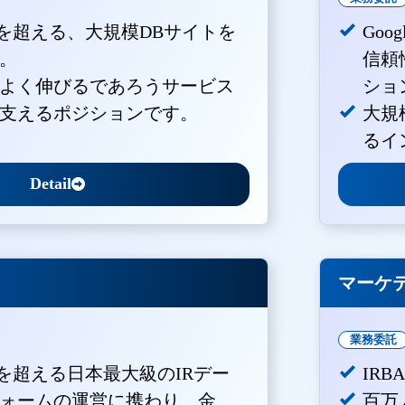
PVを超える、大規模DBサイトを
Goo
。
信頼
よく伸びるであろうサービス
ショ
支えるポジションです。
大規
るイ
Detail
マーケ
業務委託
Vを超える日本最大級のIRデー
IR
ォームの運営に携わり、金
百万