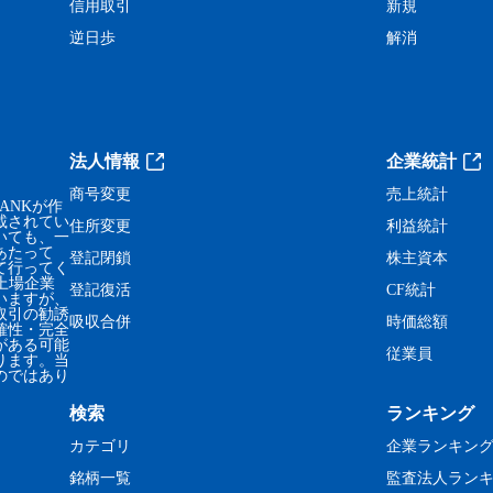
信用取引
新規
逆日歩
解消
法人情報
企業統計
商号変更
売上統計
ANKが作
載されてい
住所変更
利益統計
いても、一
あたって
登記閉鎖
株主資本
て行ってく
、上場企業
登記復活
CF統計
いますが、
取引の勧誘
吸収合併
時価総額
確性・完全
がある可能
従業員
ります。当
のではあり
検索
ランキング
カテゴリ
企業ランキン
銘柄一覧
監査法人ラン