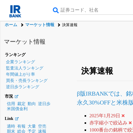
ホーム
マーケット情報
決算速報
マーケット情報
ランキング
企業ランキング
監査法人ランキング
決算速報
年間値上がり率
買長・売長ランキング
逆日歩ランキング
β版IRBANKでは、
銘
市況
永久30%OFFと米
信用
裁定
動向
逆日歩
米国債金利
2025年1月29日
Link
赤字縮小で絞込み
適時
有報
大量
空売
1000番台の銘柄で
期末
総会
予定
速報