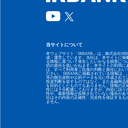
当サイトについて
本ウェブサイト「IRBANK」は、株式会社IRB
成・運営しています。当社は、本サイトに掲
る情報に基づいて発生したいかなる損害につ
切の責任を負いかねます。本サイトの利用に
は、すべて利用者ご自身の判断と責任におい
ださい。 IRBANKに掲載されている情報は
等の開示資料や公的データを元に作成されて
投資判断を促すものではなく、また金融商品
を目的としたものでもありません。情報の正
性には十分配慮しておりますが、内容に誤り
性や、最新情報が反映されていない場合があ
社はその内容の正確性・完全性を保証するも
ません。