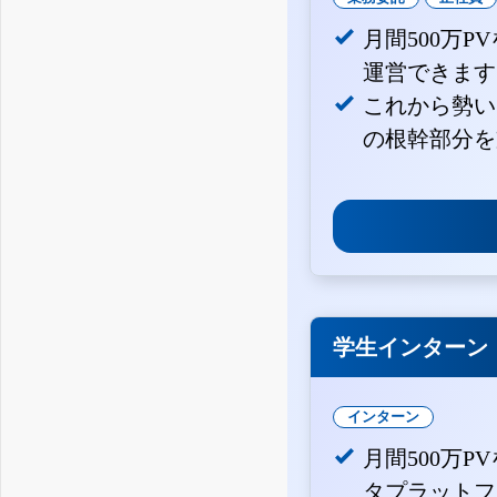
月間500万
運営できます
これから勢い
の根幹部分を
学生インターン
インターン
月間500万P
タプラットフ