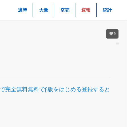
適時
大量
空売
速報
統計
0
まで完全無料
無料でβ版をはじめる
登録すると