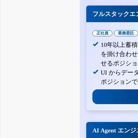
フルスタックエ
正社員
業務委託
10年以上蓄
を掛け合わせ
せるポジショ
UI からデ
ポジションで
AI Agent エン