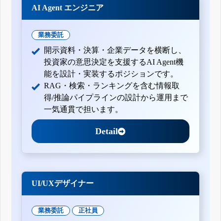
AI Agent エンジニア
業務委託
開示資料・決算・企業データを横断し、
投資家の意思決定を支援するAI Agent機
能を設計・実装するポジションです。
RAG・検索・ランキングを含む情報取
得/推論パイプラインの設計から運用まで
一気通貫で担います。
Detail
UI/UXデザイナー
業務委託
正社員