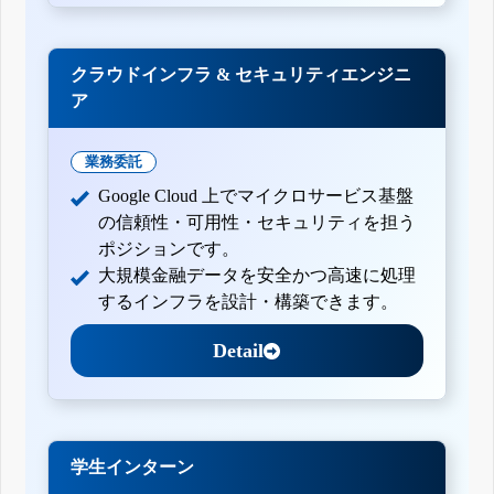
クラウドインフラ & セキュリティエンジニ
ア
業務委託
Google Cloud 上でマイクロサービス基盤
の信頼性・可用性・セキュリティを担う
ポジションです。
大規模金融データを安全かつ高速に処理
するインフラを設計・構築できます。
Detail
学生インターン