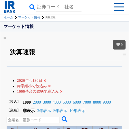
ホーム
マーケット情報
決算速報
マーケット情報
0
決算速報
β版IRBANKでは、
8月24日まで完全無料
銘柄スクリーニング
がさらに詳し
くできる
無料でβ版をはじめる
2026年4月30日
登録すると永久30%OFFと米株版の先行利用も付きます
赤字縮小で絞込み
1000番台の銘柄で絞込み
【絞込】
1000
2000
3000
4000
5000
6000
7000
8000
9000
【業績】
非表示
3年表示
5年表示
10年表示