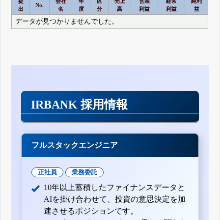
提
会社
年
区
売上
営業
経常
純利
No.
出
名
度
分
高
利益
利益
益
データが見つかりませんでした。
IRBANK 採用情報
フルスタックエンジニア
正社員
業務委託
10年以上蓄積したファイナンスデータと
AIを掛け合わせて、投資の意思決定を加
速させるポジションです。