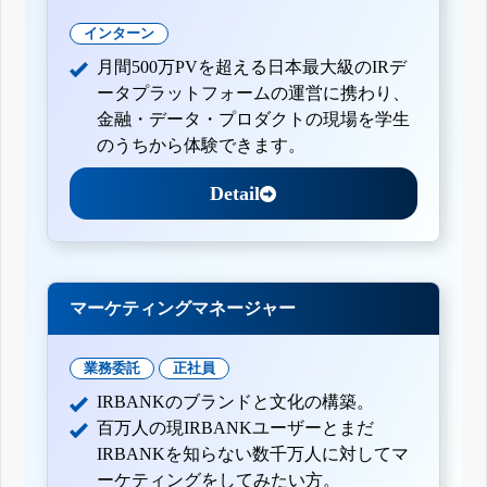
インターン
月間500万PVを超える日本最大級のIRデ
ータプラットフォームの運営に携わり、
金融・データ・プロダクトの現場を学生
のうちから体験できます。
Detail
マーケティングマネージャー
業務委託
正社員
IRBANKのブランドと文化の構築。
百万人の現IRBANKユーザーとまだ
IRBANKを知らない数千万人に対してマ
ーケティングをしてみたい方。