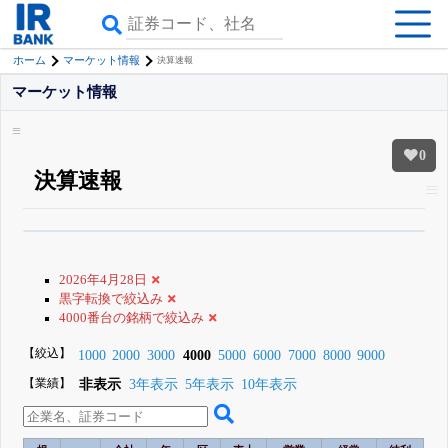
ホーム
マーケット情報
決算速報
マーケット情報
0
決算速報
β版IRBANKでは、
8月24日まで完全無料
すべての機能
が無料で使える
無料でβ版をはじめる
2026年4月28日
登録すると永久30%OFFと米株版の先行利用も付きます
黒字転換で絞込み
4000番台の銘柄で絞込み
【絞込】
1000
2000
3000
4000
5000
6000
7000
8000
9000
【業績】
非表示
3年表示
5年表示
10年表示