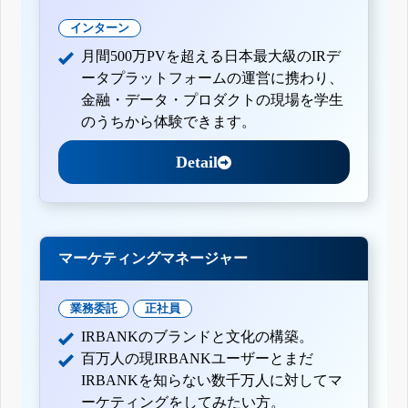
インターン
月間500万PVを超える日本最大級のIRデ
ータプラットフォームの運営に携わり、
金融・データ・プロダクトの現場を学生
のうちから体験できます。
Detail
マーケティングマネージャー
業務委託
正社員
IRBANKのブランドと文化の構築。
百万人の現IRBANKユーザーとまだ
IRBANKを知らない数千万人に対してマ
ーケティングをしてみたい方。