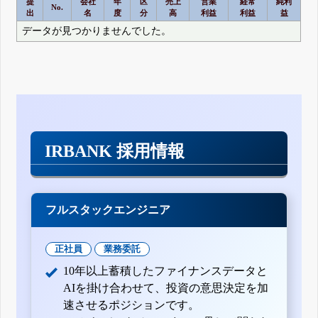
提
会社
年
区
売上
営業
経常
純利
No.
出
名
度
分
高
利益
利益
益
データが見つかりませんでした。
IRBANK 採用情報
フルスタックエンジニア
正社員
業務委託
10年以上蓄積したファイナンスデータと
AIを掛け合わせて、投資の意思決定を加
速させるポジションです。