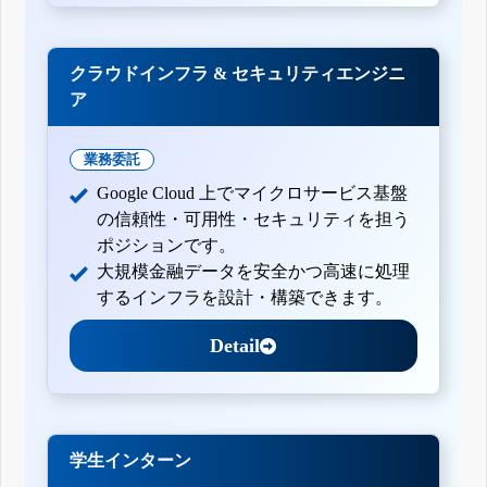
クラウドインフラ & セキュリティエンジニ
ア
業務委託
Google Cloud 上でマイクロサービス基盤
の信頼性・可用性・セキュリティを担う
ポジションです。
大規模金融データを安全かつ高速に処理
するインフラを設計・構築できます。
Detail
学生インターン