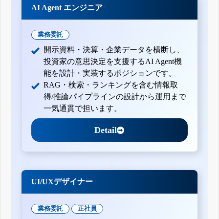
AI Agent エンジニア
業務委託
開示資料・決算・企業データを横断し、
投資家の意思決定を支援するAI Agent機
能を設計・実装するポジションです。
RAG・検索・ランキングを含む情報取
得/推論パイプラインの設計から運用まで
一気通貫で担います。
Detail
UI/UXデザイナー
業務委託
正社員