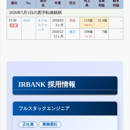
会社
売上
営業
経常
提出
No.
年度
区分
名
高
利益
利益
2026年5月1日の黒字転換銘柄
15:30
4565
ネクセ
2026/03
実績
113億
32.4億
-
1
ラファ
3ヶ月
+69.4%
ーマ
2026/12
修正
338億
7億
-
12ヶ月
+14.1%
IRBANK 採用情報
フルスタックエンジニア
正社員
業務委託