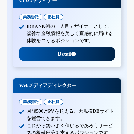
UI/UXデザイナー
業務委託
正社員
IRBANK初の一人目デザイナーとして、
複雑な金融情報を美しく直感的に届ける
体験をつくるポジションです。
Detail
Webメディアディレクター
業務委託
正社員
月間500万PVを超える、大規模DBサイト
を運営できます。
これから勢いよく伸びるであろうサービ
スの根幹部分を支えるポジションです。