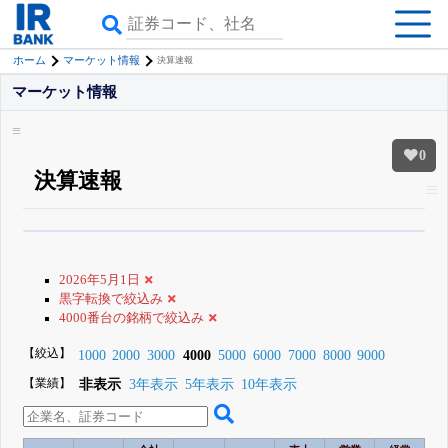
ホーム
マーケット情報
決算速報
マーケット情報
0
決算速報
β版IRBANKでは、
8月24日まで完全無料
すべての機能
が無料で使える
無料でβ版をはじめる
2026年5月1日
登録すると永久30%OFFと米株版の先行利用も付きます
黒字転換で絞込み
4000番台の銘柄で絞込み
【絞込】
1000
2000
3000
4000
5000
6000
7000
8000
9000
【業績】
非表示
3年表示
5年表示
10年表示